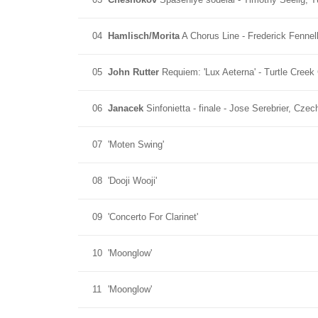
04
Hamlisch/Morita
A Chorus Line - Frederick Fenne
05
John Rutter
Requiem: 'Lux Aeterna' - Turtle Cree
06
Janacek
Sinfonietta - finale - Jose Serebrier, Cze
07
'Moten Swing'
08
'Dooji Wooji'
09
'Concerto For Clarinet'
10
'Moonglow'
11
'Moonglow'