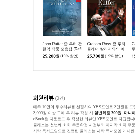
John Rutter 존 루터 관
Graham Ross 존 루터:
C
현악 작품 모음집 (Refl
클레어 칼리지와의 예
무
ection)
술적 동행을 기념하며
슬
25,200
원
(19% 할인)
25,700
원
(19% 할인)
1
(John Rutter: A Clare C
ollege Celebration)
회원리뷰
(0건)
매주 10건의 우수리뷰를 선정하여 YES포인트 3만원을 드
3,000원 이상 구매 후 리뷰 작성 시
일반회원 300원, 마니아
eBook은 다운로드 후 작성한 리뷰만 YES포인트 지급됩니
클래스는 첫번째 회차 주문확정 시점부터 마지막 회차 주문
사락 독서모임으로 진행된 클래스는 사락 독서모임 게시판