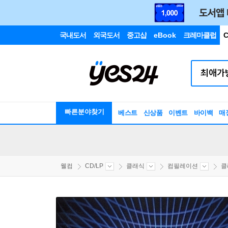
국내도서
외국도서
중고샵
eBook
크레마클럽
C
빠른분야찾기
베스트
신상품
이벤트
바이백
매
웰컴
CD/LP
클래식
컴필레이션
클