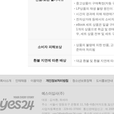
중고상품이 구매확정(자동 
LP상품의 재생 불량 원인이 기
시간의 경과에 의해 재판매가
전자상거래 등에서의 소비자
eBook 세트 상품은 일괄 
1개의 상품으로 취급 및 판매
우, 세트 상품 전부 및 세트
상품의 불량에 의한 반품, 교
소비자 피해보상
준하여 처리됨
환불 지연에 따른 배상
대금 환불 및 환불 지연에 
회사소개
인재채용
이용약관
개인정보처리방침
청소년보호정책
도서홍보안내
대표 : 김석환, 최세라
주소 : 서울시 영등포구 은행로 11, 5층~6층(여의도동,일신
사업자등록번호 : 229-81-37000 통신판매업신고 : 제 200
이메일 : yes24help@yes24.com 호스팅 서비스사업자 :