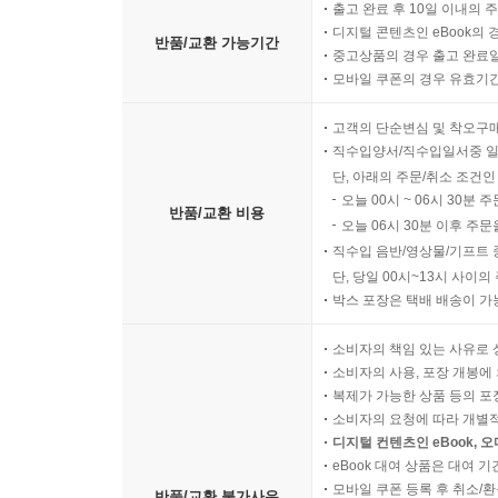
출고 완료 후 10일 이내의 
디지털 콘텐츠인 eBook의 
반품/교환 가능기간
중고상품의 경우 출고 완료일
모바일 쿠폰의 경우 유효기간(
고객의 단순변심 및 착오구
직수입양서/직수입일서중 일
단, 아래의 주문/취소 조건인
오늘 00시 ~ 06시 30분 
반품/교환 비용
오늘 06시 30분 이후 주문
직수입 음반/영상물/기프트 
단, 당일 00시~13시 사이
박스 포장은 택배 배송이 가
소비자의 책임 있는 사유로 
소비자의 사용, 포장 개봉에 
복제가 가능한 상품 등의 포장을 
소비자의 요청에 따라 개별
디지털 컨텐츠인 eBook, 
eBook 대여 상품은 대여 기
모바일 쿠폰 등록 후 취소/환
반품/교환 불가사유