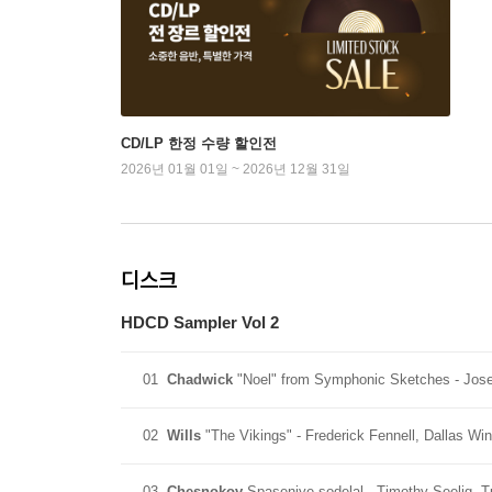
CD/LP 한정 수량 할인전
2026년 01월 01일 ~ 2026년 12월 31일
디스크
HDCD Sampler Vol 2
01
Chadwick
"Noel" from Symphonic Sketches - Jose 
02
Wills
"The Vikings" - Frederick Fennell, Dallas W
03
Chesnokov
Spaseniye sodelal - Timothy Seelig, T