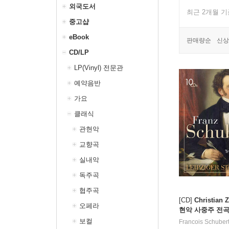
외국도서
최근 2개월 
중고샵
eBook
판매량순
신상
CD/LP
LP(Vinyl) 전문관
예약음반
가요
클래식
관현악
교향곡
실내악
독주곡
협주곡
[CD]
Christian
오페라
현악 사중주 전곡 외
mplete String Q
보컬
Francois Schuber