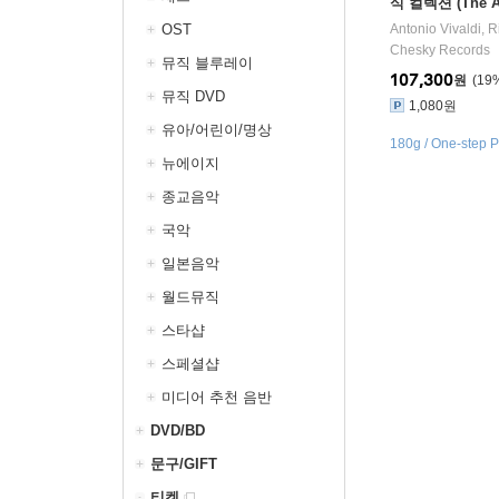
식 컬렉션 (The Au
al Collection) [
OST
Antonio Vivaldi
,
R
Chesky Records
뮤직 블루레이
107,300
원
19
뮤직 DVD
1,080원
유아/어린이/명상
180g / One-step P
뉴에이지
종교음악
국악
일본음악
월드뮤직
스타샵
스페셜샵
미디어 추천 음반
DVD/BD
문구/GIFT
티켓