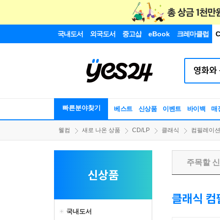
국내도서
외국도서
중고샵
eBook
크레마클럽
C
빠른분야찾기
베스트
신상품
이벤트
바이백
매
웰컴
새로 나온 상품
CD/LP
클래식
컴필레이
주목할 
신상품
클래식 컴
국내도서