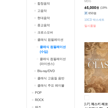
ntet & String Tr
MDG
합창음악
65,000
원
19
%
고음악
650원
현대음악
10CD 박스세트
종교음악
일시품절
크로스오버
클래식 컴필레이션
클래식 컴필레이션
(수입)
클래식 컴필레이션
(라이센스)
Blu-ray/DVD
클래식 고음질 음반
클래식 주요 레이블
POP
ROCK
[LP]
체스키 레코
재즈