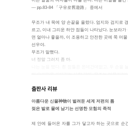
--- pp.83-84 「구유로舊遊路」 중에서
무조가 내 목에 양 손끝을 올렸다. 엄지와 검지로 경
르고, 이내 그리운 하얀 점들이 나타났다. 눈보라가 
면 얼마나 좋을까, 이 조용하고 안전한 곳에 쭉 머
선우야.
무조가 말했다.
너 정말 그러지 좀 마.
나는 눈을 떴다. 흰 점들은 온데간데없고, 두 손을 
이 오기만을 기다리는 사람 같아. 무조는 머뭇거리
그러지 않으면 안 돼?
출판사 리뷰
--- pp.155-156 「수호자」 중에서
아름다운 신물神物이 벌려둔 세계 저편의 틈
나는 위로 삼아 내 규칙 위반의 역사를 말해주기로
젖은 발로 뭍에 남기는 선명한 모험의 족적
험, 애인에게 운동화를 사 줬다가 이튿날 차였던 일
마 말하지 못했지만 십대 시절에는 문턱을 밟고 중
제 안에 들어온 자를 그가 닿고자 하는 곳으로 순
난 지금 노인들의 목을 밟고 있어, 내 보호자들의 목