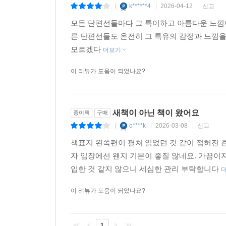
k******4
2026-04-12
신고
|
|
|
(글을 쓴) 이상 돌이킬 수 없다. 글자들은 나보다 빠
모든 단편선들마다 그 특이하고 아름다운 느낌이
그와 동시에 나는 지난 세월 내내 남들의 분신들로
른 단편선들도 온전히 그 특유의 감정과 느낌을
노래, 그 외에도 하고많은 창작자가 만든 분신들.
모르겠다
더보기
삶의 많은 지점을 통과할 수 있었다. 거짓된 이야기
이 리뷰가 도움이 되었나요?
[……]
새책이 아닌 책이 왔어요
아…… 결국 건배사 같은 글을 쓰고 말았다. 면구
종이책
구매
o****k
2026-03-08
신고
앞으로도 여러 자리를 분신들과 함께 채울 수 있다면
|
|
|
책표지 왼쪽편이 펼쳐 읽었던 것 같이 접혀진 
이왕 건배사처럼 쓴 김에, 이 책을 읽어주신 분
자 입장에선 왠지 기분이 좋질 않네요. 가끔이지
지지해주길 바란다. 그럼으로써 우리가 서로에게 어
입한 것 같지 않으니 세심한 관리 부탁합니다
이 리뷰가 도움이 되었나요?
이 책은 지금 이 글자와 만나는 분에게 바친다. 
첫머리에 적히곤 하는, ‘○○에게’ 같은 것 말이다). 
1