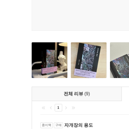
온기가 “천사 덕이라는 사실을 모르”면서도 어슴
“관계에서 태어난”[「천사들(가제)」, p. 259] 천사가
작가의 말
어릴 적부터, 그러니까 십대 초반 즈음부터 작가가 
잘 기억나지 않지만, 여러 이름을 호명하는 감사의
막상 책이 나올 때가 다가오니 ‘작가의 말’ 쓰기는
느꼈다. 하지만 정말로 쓸 말이 없는가 묻는다면……
말이 없다고 말하는 쪽을 택한 듯싶다.
전체 리뷰
(9)
언젠가부터 글 쓰는 일, 형체가 없고 무게도 모르겠
없는 자리에까지 간다. 때로는 인쇄된 상태로, 때로
1
좋게 말하면 손오공이 머리카락을 뽑아 만든 분신들
자개장의 용도
종이책
구매
다만 이 분신들은 내 뜻대로 움직이지 않는다. 나