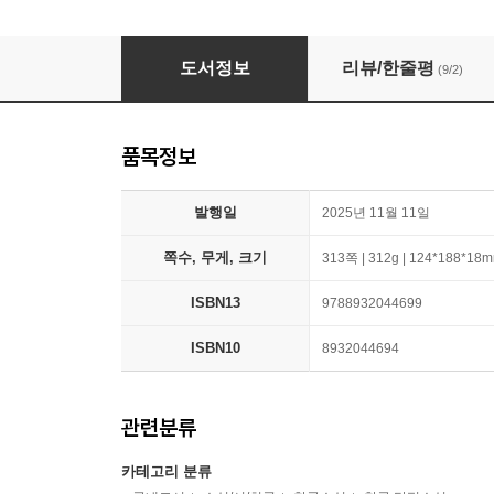
자개장의 용도
도서정보
리뷰/한줄평
(9/2)
품목정보
발행일
2025년 11월 11일
쪽수, 무게, 크기
313쪽 | 312g | 124*188*18
ISBN13
9788932044699
ISBN10
8932044694
관련분류
카테고리 분류