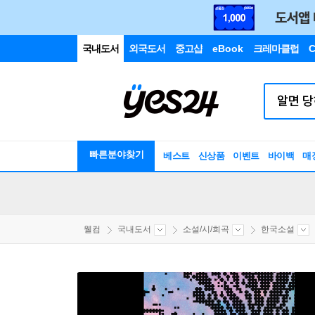
국내도서
외국도서
중고샵
eBook
크레마클럽
C
빠른분야찾기
베스트
신상품
이벤트
바이백
매
웰컴
국내도서
소설/시/희곡
한국소설