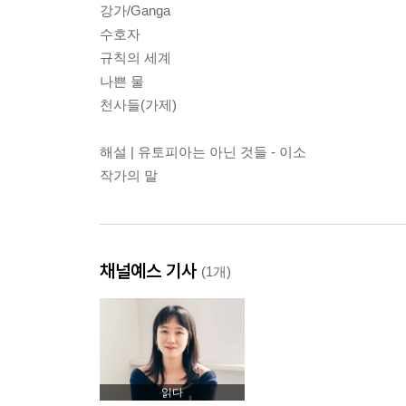
강가/Ganga
수호자
규칙의 세계
나쁜 물
천사들(가제)
해설 | 유토피아는 아닌 것들 - 이소
작가의 말
채널예스 기사
(1개)
읽다