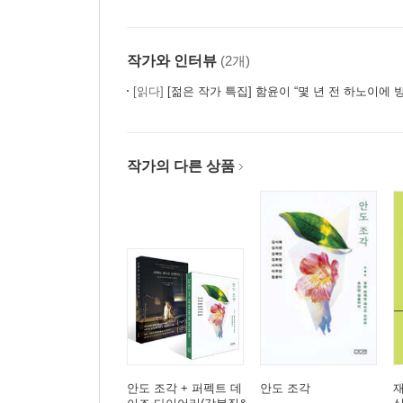
작가와 인터뷰
(2개)
[읽다]
[젊은 작가 특집] 함윤이 “몇 년 전 하노이에 방문했을 때
작가의 다른 상품
안도 조각 + 퍼펙트 데
안도 조각
재