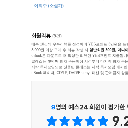
부채감을 건져 올림으로써 그들은 비로소 물 밖으로
- 이희주 (소설가)
너를 지킴으로써 나를 지탱하는 우정은
미약하지만 강인한 천사의 마음을 닮았다
회원리뷰
(9건)
한데 모여 살거나 한철을 같이 지낸 이들이 만남과
매주 10건의 우수리뷰를 선정하여 YES포인트 3만원을 드
마음을 통해 소중히 여겨야 마땅한 ‘나’를 발견하
3,000원 이상 구매 후 리뷰 작성 시
일반회원 300원, 마니아
느낌을 “썩 나쁘지 않”(p. 127)다고, “이게 마지
eBook은 다운로드 후 작성한 리뷰만 YES포인트 지급됩니
것은 얼핏 자기 자신을 쉽게 방기하지 말아달라는 친
클래스는 첫번째 회차 주문확정 시점부터 마지막 회차 주문
사락 독서모임으로 진행된 클래스는 사락 독서모임 게시판
헤엄쳤고 물 밖으로 빠져나왔”다는 룸메이트들의 서술
eBook 페이백, CD/LP, DVD/Blu-ray, 패션 및 판매금
그리고 우정을 통과하며 확인된 이 ‘살고자 하는’ 
친구가 건강해질 수 있다는 바보 같은 믿음을 행
바닥에서도 우정을 나눠 가진 이들은 은빛으로 반
우정을 따라 걷는 “오래된 친구의 길”(p. 49) 위
9
명의 예스24 회원이 평가한
챙겨 먹으며 “목도리를 턱까지 두”른(「수호자」, p
9.
사라지지 않을 귀한 마음들을 되뇐다. ‘너’와 ‘나
‘천사’라고 부른다. 애틋한 호명 아래 천사로서 현