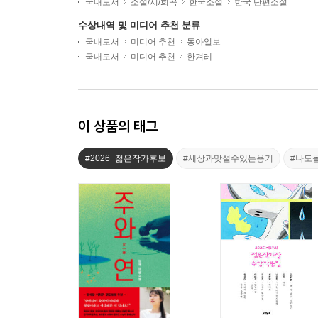
국내도서
소설/시/희곡
한국소설
한국 단편소설
수상내역 및 미디어 추천 분류
국내도서
미디어 추천
동아일보
국내도서
미디어 추천
한겨레
이 상품의 태그
#2026_젊은작가후보
#세상과맞설수있는용기
#나도