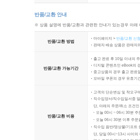
반품/교환 안내
※ 상품 설명에 반품/교환과 관련한 안내가 있는경우 아래 
마이페이지 >
반품/교환 신청
반품/교환 방법
판매자 배송 상품은 판매자와
출고 완료 후 10일 이내의 
디지털 콘텐츠인 eBook의 
반품/교환 가능기간
중고상품의 경우 출고 완료일
모바일 쿠폰의 경우 유효기간(
고객의 단순변심 및 착오구
직수입양서/직수입일서중 일
단, 아래의 주문/취소 조건인
오늘 00시 ~ 06시 30분 
반품/교환 비용
오늘 06시 30분 이후 주문
직수입 음반/영상물/기프트 
단, 당일 00시~13시 사이