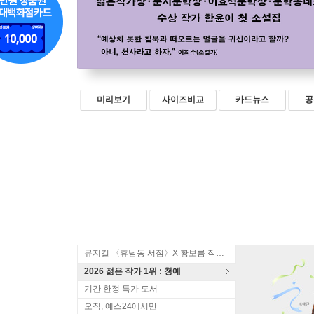
미리보기
사이즈비교
카드뉴스
공
뮤지컬 〈휴남동 서점〉X 황보름 작가 북토크
2026 젊은 작가 1위 : 청예
기간 한정 특가 도서
오직, 예스24에서만