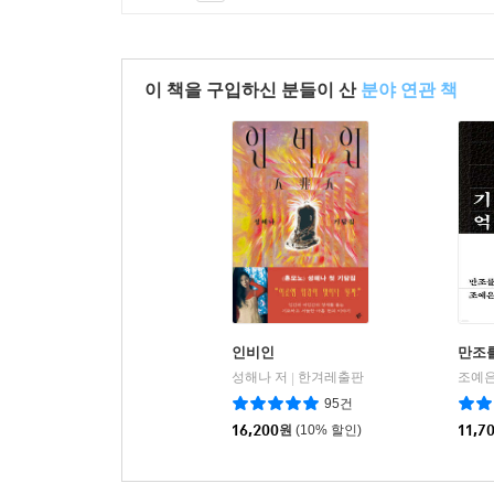
이 책을 구입하신 분들이 산
분야 연관 책
인비인
만조
성해나 저
한겨레출판
조예은
|
95건
16,200
원
(10% 할인)
11,7