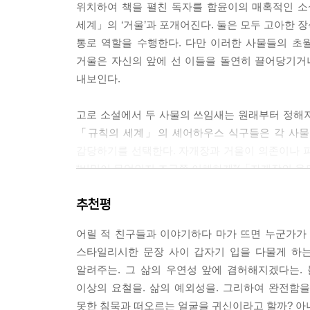
위치하여 책을 펼친 독자를 함윤이의 매혹적인 소
“이런 일들을 저질렀어도 난 여태 살아 있잖아. 원래
세계」의 ‘거울’과 포개어진다. 둘은 모두 고아한 
--- p.181 「규칙의 세계」 중에서
통로 역할을 수행한다. 다만 이러한 사물들의 초
거울은 자신의 앞에 선 이들을 돌연히 끌어당기거
얘들아, 제대로 떠올려봐. 너희가 거리에서 서로를 
내보인다.
다고 생각했잖아.
유성영화를 많이 보지 않아서인지 천사의 말씨는 묘하
고로 소설에서 두 사물의 쓰임새는 원래부터 정해져
사의 태도에 잘 달라붙는다.
「규칙의 세계」의 셰어하우스 식구들은 각 사물의
너흰 나아질 거야. 천사가 속삭인다. 같이 살 방법
감당하기를 선택한다. 자개장과 거울이 의존이나 파
않는다. 각자 눈을 비비거나 머리카락을 헝클어뜨릴 
“비밀이 무엇인지 조금쯤 이해하게”(「자개장의 용도」
하지? 서로가 좋은 사람인 걸 깨달은 순간 말이야.
엄습하는 듯하다. 우는 연인을 본 천사는 우뚝 멈춰
추천평
신묘한 두 사물의 반사면을 경유하며 피어오른 용기는
내면의 물속으로 뛰어들도록 추동한다. 두 소설 
--- p.269 「천사들(가제)」 중에서
어릴 적 친구들과 이야기하다 마가 뜨면 누군가가 
감행하지만, 그들의 진정한 모험은 ‘갠지스강’과 ‘나쁜
스타일리시한 문장 사이 갑자기 입을 다물게 하는
기다린 죄책감”(p. 122)을 쏟아내게 되는 것은
알려주는. 그 삶의 우연성 앞에 겸허해지겠다는.
적시고 난 뒤이고, 「나쁜 물」의 ‘나’는 “안에서 솟
이상의 요철을. 삶의 예외성을. 그리하여 완전함을
노래를 멈추지 않던 현관문 뒤의 존재들과 대화를 
못한 침묵과 떠오르는 얼굴을 귀신이라고 할까? 아니