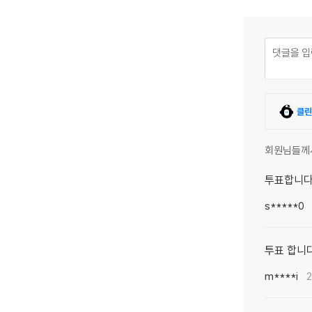
클린
회원님들께
투표합니
s*****0
투표 합니
m****i
2