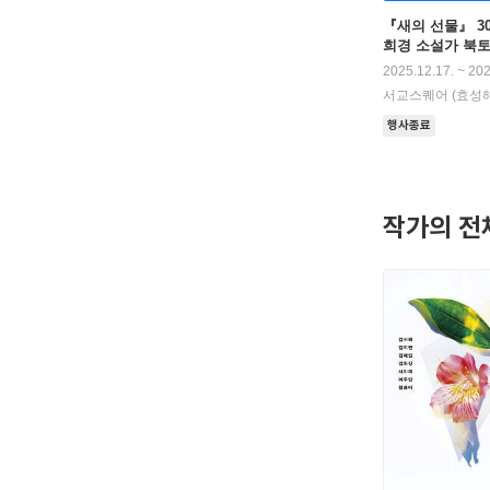
『새의 선물』 3
희경 소설가 북
2025.12.17. ~ 202
서교스퀘어 (효성
하1층)
행사종료
작가의 전