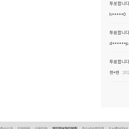
투포합니다
h*****0
투표합니
d******p
투표합니
젠*맨
202
회사소개
인재채용
이용약관
개인정보처리방침
청소년보호정책
도서홍보안내