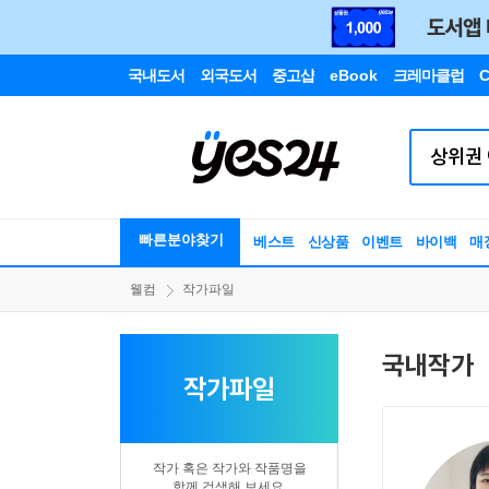
국내도서
외국도서
중고샵
eBook
크레마클럽
C
빠른분야찾기
베스트
신상품
이벤트
바이백
매
웰컴
작가파일
국내작가
작가파일
작가 혹은 작가와 작품명을
함께 검색해 보세요.