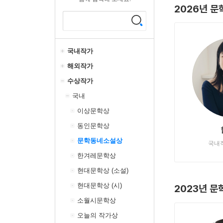
2026년 
국내작가
해외작가
수상작가
국내
이상문학상
동인문학상
문학동네소설상
국내
한겨레문학상
현대문학상 (소설)
현대문학상 (시)
2023년 
소월시문학상
오늘의 작가상