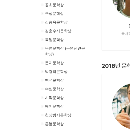
공초문학상
구상문학상
김승옥문학상
김춘수시문학상
국내
목월문학상
무영문학상 (무영신인문
학상)
문지문학상
2016년 
박경리문학상
백석문학상
수림문학상
시작문학상
애지문학상
천상병시문학상
혼불문학상