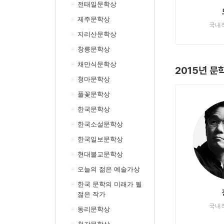
전태일문학상
제주문학상
국내
지리산문학상
창릉문학상
채만식문학상
2015년 
청마문학상
풀꽃문학상
한국문학상
한국소설문학상
한국일보문학상
현대불교문학상
오늘의 젊은 예술가상
한국 문학의 미래가 될
젊은 작가
국내
동리문학상