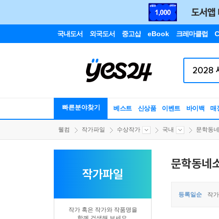
국내도서
외국도서
중고샵
eBook
크레마클럽
C
빠른분야찾기
베스트
신상품
이벤트
바이백
매
웰컴
작가파일
수상작가
국내
문학동
문학동네
작가파일
등록일순
작가
작가 혹은 작가와 작품명을
함께 검색해 보세요.