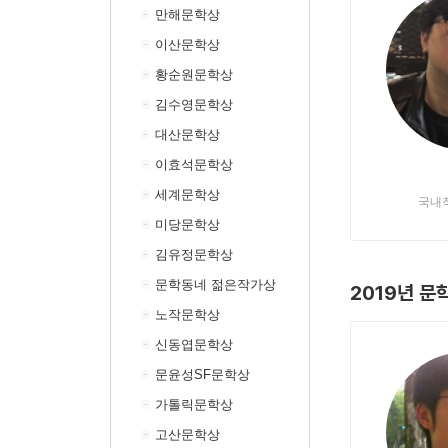
만해문학상
이산문학상
황순원문학상
김수영문학상
대산문학상
이효석문학상
세계문학상
국내
미당문학상
김유정문학상
문학동네 젊은작가상
2019년 
노작문학상
신동엽문학상
문윤성SF문학상
가톨릭문학상
고산문학상