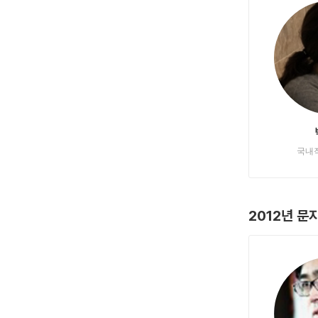
국내
2012년 문