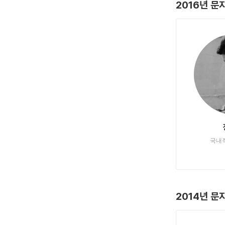
2016년 문
국내
2014년 문