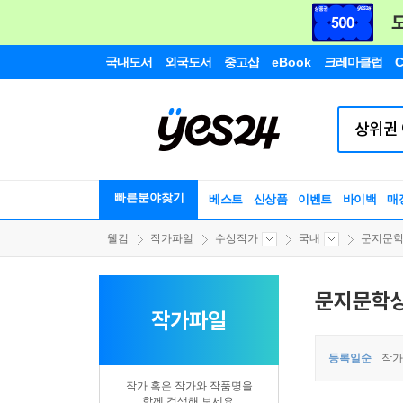
국내도서
외국도서
중고샵
eBook
크레마클럽
C
빠른분야찾기
베스트
신상품
이벤트
바이백
매
웰컴
작가파일
수상작가
국내
문지문
문지문학
작가파일
등록일순
작가
작가 혹은 작가와 작품명을
함께 검색해 보세요.