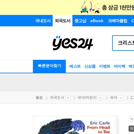
국내도서
외국도서
중고샵
eBook
크레마클럽
C
빠른분야찾기
베스트
신상품
이벤트
바이백
매
웰컴
외국도서
유아/어린이
유아
[
소
외