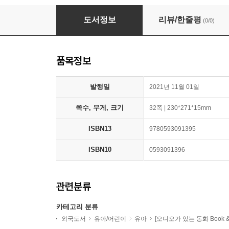
Pictory Pre-Step 72 : Crocodiles Need Kisse
도서정보
리뷰/한줄평
(0/0)
품목정보
발행일
2021년 11월 01일
쪽수, 무게, 크기
32쪽 | 230*271*15mm
ISBN13
9780593091395
ISBN10
0593091396
관련분류
카테고리 분류
외국도서
유아/어린이
유아
[오디오가 있는 동화 Book & A