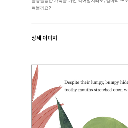
울퉁불퉁한 가죽을 가진 악어일지라도, 엄마의 뽀뽀
펴볼까요?
상세 이미지