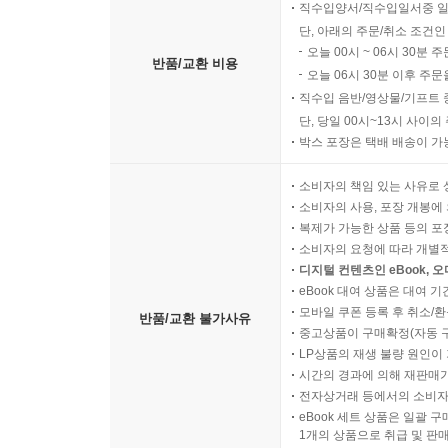
직수입양서/직수입일서중 일
단, 아래의 주문/취소 조건인
오늘 00시 ~ 06시 30분 
반품/교환 비용
오늘 06시 30분 이후 주문
직수입 음반/영상물/기프트 
단, 당일 00시~13시 사이
박스 포장은 택배 배송이 가
소비자의 책임 있는 사유로 
소비자의 사용, 포장 개봉에 
복제가 가능한 상품 등의 포장을 
소비자의 요청에 따라 개별
디지털 컨텐츠인 eBook, 
eBook 대여 상품은 대여 기
모바일 쿠폰 등록 후 취소/환
반품/교환 불가사유
중고상품이 구매확정(자동 
LP상품의 재생 불량 원인이 기
시간의 경과에 의해 재판매가
전자상거래 등에서의 소비자
eBook 세트 상품은 일괄 
1개의 상품으로 취급 및 판매