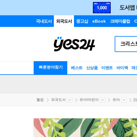
국내도서
외국도서
중고샵
eBook
크레마클럽
C
빠른분야찾기
베스트
신상품
이벤트
바이백
매
웰컴
외국도서
유아/어린이
유아
[