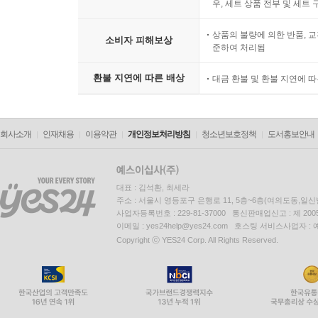
우, 세트 상품 전부 및 세트
상품의 불량에 의한 반품, 교
소비자 피해보상
준하여 처리됨
환불 지연에 따른 배상
대금 환불 및 환불 지연에 
회사소개
인재채용
이용약관
개인정보처리방침
청소년보호정책
도서홍보안내
대표 : 김석환, 최세라
주소 : 서울시 영등포구 은행로 11, 5층~6층(여의도동,일신
사업자등록번호 : 229-81-37000 통신판매업신고 : 제 200
이메일 : yes24help@yes24.com 호스팅 서비스사업자 :
Copyright ⓒ YES24 Corp. All Rights Reserved.