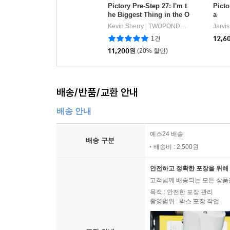
Pictory Pre-Step 27: I'm t
Picto
he Biggest Thing in the O
a
cean
Kevin Sherry
TWOPONDS(투판즈)
Jarvis
|
1건
12,6
11,200
원
(20% 할인)
배송/반품/교환 안내
배송 안내
예스24 배송
배송 구분
배송비 : 2,500원
안전하고 정확한 포장을 위해 
고객님께 배송되는 모든 상품을
목적 : 안전한 포장 관리
촬영범위 : 박스 포장 작업