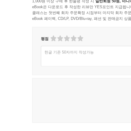
1,000원 이상 구매 후 한줄평 작성 시
일반회원 50원, 마니
eBook은 다운로드 후 작성한 리뷰만 YES포인트 지급됩니
클래스는 첫번째 회차 주문확정 시점부터 마지막 회차 주문
eBook 페이백, CD/LP, DVD/Blu-ray, 패션 및 판매금
평점
한글 기준 50자까지 작성가능