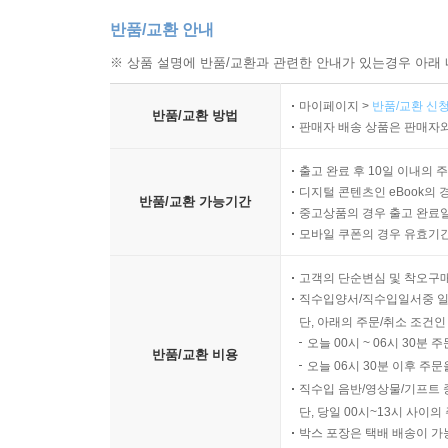
반품/교환 안내
※ 상품 설명에 반품/교환과 관련한 안내가 있는경우 아래 
마이페이지 >
반품/교환 신청
반품/교환 방법
판매자 배송 상품은 판매자와
출고 완료 후 10일 이내의 
디지털 콘텐츠인 eBook의 
반품/교환 가능기간
중고상품의 경우 출고 완료일
모바일 쿠폰의 경우 유효기간(
고객의 단순변심 및 착오구
직수입양서/직수입일서중 일
단, 아래의 주문/취소 조건인
오늘 00시 ~ 06시 30분 
반품/교환 비용
오늘 06시 30분 이후 주문
직수입 음반/영상물/기프트 
단, 당일 00시~13시 사이
박스 포장은 택배 배송이 가