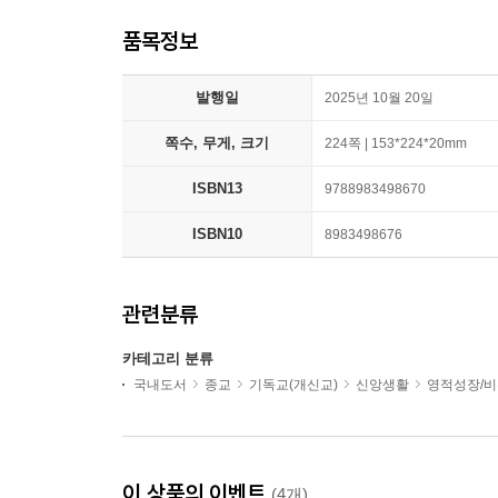
품목정보
발행일
2025년 10월 20일
쪽수, 무게, 크기
224쪽 | 153*224*20mm
ISBN13
9788983498670
ISBN10
8983498676
관련분류
카테고리 분류
국내도서
종교
기독교(개신교)
신앙생활
영적성장/
이 상품의 이벤트
(4개)