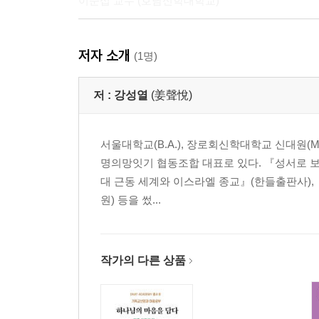
이준섭 교수 (호남신학대학교)
영신수련을 통한 이냐시오 영성의 형성과 그 실천적
저자 소개
전준범 목사 (한일장신대학교)
(1명)
조나단 에드워즈의 종교적 감성과 영성
저 :
강성열
(姜聲悅)
조한상 교수 (호남신학대학교)
서울대학교(B.A.), 장로회신학대학교 신대원(M.
떼이야르(Pierre Teihard de Chardin)의 성육신적
명의망잇기 협동조합 대표로 있다. 『성서로 보
유해룡 명예교수 (장로회신학대학교)
대 근동 세계와 이스라엘 종교』(한들출판사),
원) 등을 썼...
부록: 예언서에 나타난 하나님 나라와 성령
강성열 다아트 아카데미 원장
다아트 아카데미 제1기~제10기 세미나의 주제와 
작가의 다른 상품