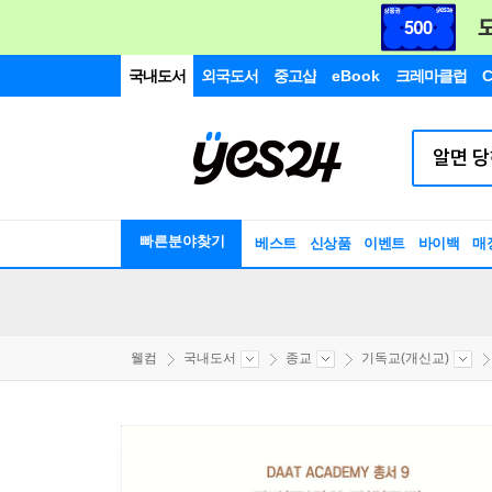
국내도서
외국도서
중고샵
eBook
크레마클럽
C
빠른분야찾기
베스트
신상품
이벤트
바이백
매
웰컴
국내도서
종교
기독교(개신교)