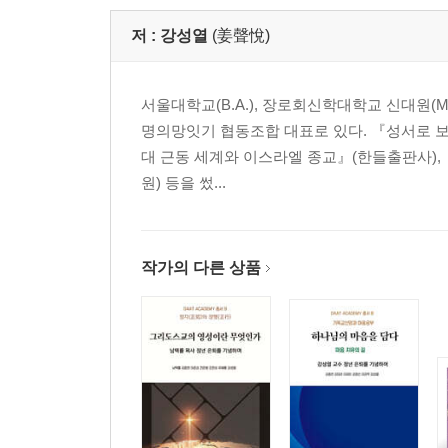
저 :
강성열
(姜聲悅)
서울대학교(B.A.), 장로회신학대학교 신대원(M.
명의망잇기 협동조합 대표로 있다. 『성서로 보
대 근동 세계와 이스라엘 종교』(한들출판사),
원) 등을 썼...
작가의 다른 상품