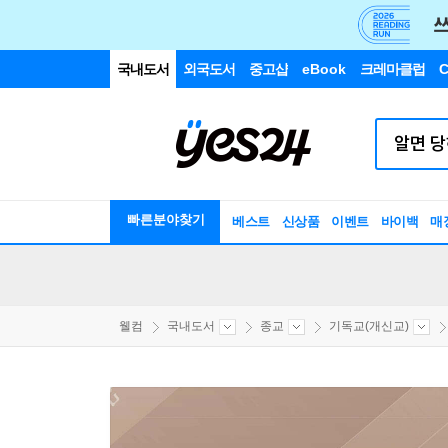
국내도서
외국도서
중고샵
eBook
크레마클럽
C
빠른분야찾기
베스트
신상품
이벤트
바이백
매
웰컴
국내도서
종교
기독교(개신교)