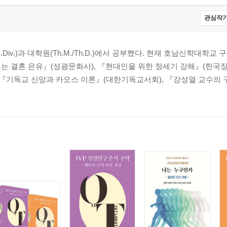
관심작가
Div.)과 대학원(Th.M./Th.D.)에서 공부했다. 현재 호남신학대학교
는 결혼 은유』(성광문화사), 『현대인을 위한 창세기 강해』(한국장
 『기독교 신앙과 카오스 이론』(대한기독교서회), 『강성열 교수의 