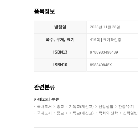
품목정보
발행일
2023년 11월 28일
쪽수, 무게, 크기
416쪽 | 크기확인중
ISBN13
9788983498489
ISBN10
898349848X
관련분류
카테고리 분류
국내도서
종교
기독교(개신교)
신앙생활
간증/수기
국내도서
종교
기독교(개신교)
목회와 신학
신학일반