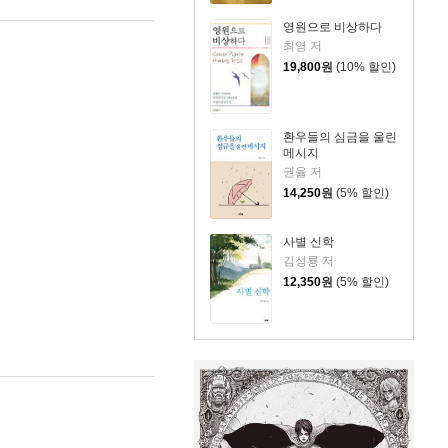
영원으로 비상하다
최영 저
19,800
원
(10% 할인)
환우들의 심금을 울린
메시지
권율 저
14,250
원
(5% 할인)
사별 신학
김성룡 저
12,350
원
(5% 할인)