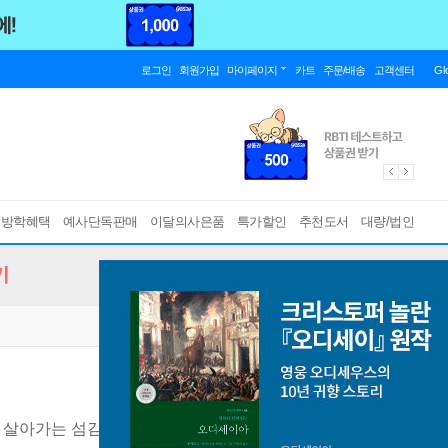
로그인
회원가입
마이페이지
카트
주문/배송
고객센터
Gl
름방학혜택
예사단독판매
이달의사은품
특가할인
추천도서
대량/법인
기
 살아가는 섬김과 실천의 여정