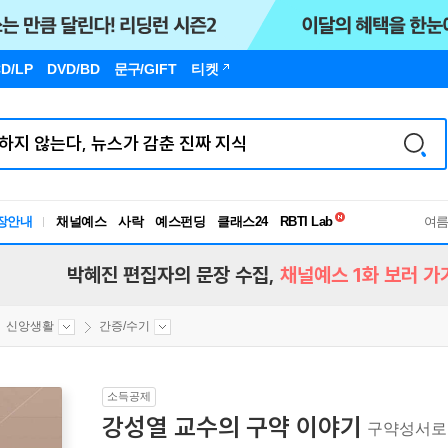
D/LP
DVD/BD
문구
/GIFT
티켓
독서유형검사
RBTI Lab
장안내
채널예스
사락
예스펀딩
클래스24
독서유형검사
여
박혜진 편집자의 문장 수집,
채널예스 1화 보러 가
신앙생활
간증/수기
소득공제
강성열 교수의 구약 이야기
구약성서로