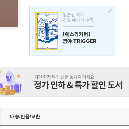
김은성 작가
친필 메시지 수록
---------------
[예스리커버]
빵야 TRIGGER
배송/반품/교환