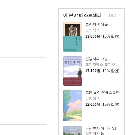
이 분야 베스트셀러
더보기
고백의 언어들
김기석 저
19,800
원
(10% 할인)
전능자의 그늘
엘리자베스 엘리엇 저/윤종석 역
17,100
원
(10% 할인)
모든 날이 은혜스럽다
김병삼 저
12,600
원
(10% 할인)
무신론자 아버지 vs
신학자 아들