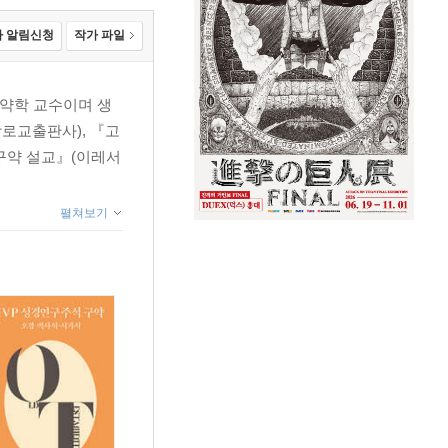
 알림신청
작가 파일
 구약학 교수이며 생
로교출판사), 『고
구약 설교』(이레서
펼쳐보기