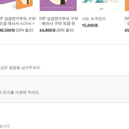
VP 성경연구주석 구약
IVP 성경연구주석 구약
나는 누구인가
I
 오경·역사서·시가서 +
: 예언서·구약 외경·위
:
15,000
원
언서·구약 외경·위경
경
30,500
원
(10% 할인)
64,800
원
(10% 할인)
65
세트
 싶은 말씀을 남겨주세요.
1 문의를 이용해 주세요.
립니다.