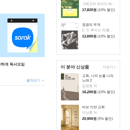
그레고리 보이드,에드워드 보이드 저/정옥배 역
17,820
원
(10% 할인)
영광의 무게
C. S. 루이스 저/홍종락 역
12,600
원
(10% 할인)
꾸준하게 독서모임
이 분야 신상품
더보기
교회, 나의 눈물 나의
노래 2
펼쳐보기
김경호 저
16,200
원
(10% 할인)
바보 이반 교회
이상훈 저
20,900
원
(5% 할인)