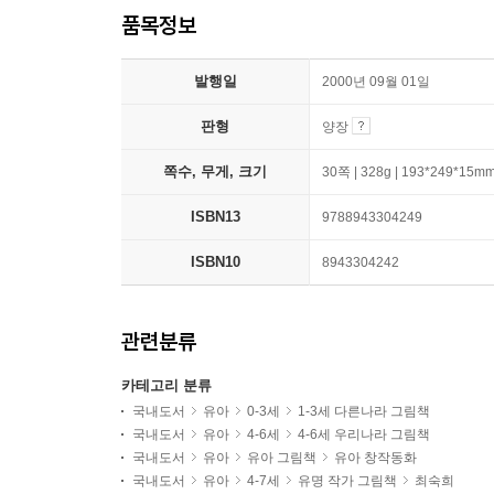
품목정보
발행일
2000년 09월 01일
판형
양장
쪽수, 무게, 크기
30쪽 | 328g | 193*249*15m
ISBN13
9788943304249
ISBN10
8943304242
관련분류
카테고리 분류
국내도서
유아
0-3세
1-3세 다른나라 그림책
국내도서
유아
4-6세
4-6세 우리나라 그림책
국내도서
유아
유아 그림책
유아 창작동화
국내도서
유아
4-7세
유명 작가 그림책
최숙희