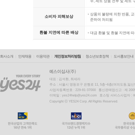
1개의 상품으로 취급 및 판매
우, 세트 상품 전부 및 세트
상품의 불량에 의한 반품, 교
소비자 피해보상
준하여 처리됨
환불 지연에 따른 배상
대금 환불 및 환불 지연에 
회사소개
인재채용
이용약관
개인정보처리방침
청소년보호정책
도서홍보안내
대표 : 김석환, 최세라
주소 : 서울시 영등포구 은행로 11, 5층~6층(여의도동,일신
사업자등록번호 : 229-81-37000 통신판매업신고 : 제 200
이메일 : yes24help@yes24.com 호스팅 서비스사업자 :
Copyright ⓒ YES24 Corp. All Rights Reserved.