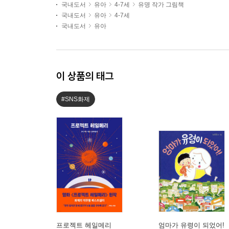
국내도서
유아
4-7세
유명 작가 그림책
국내도서
유아
4-7세
국내도서
유아
이 상품의 태그
#SNS화제
프로젝트 헤일메리
엄마가 유령이 되었어!