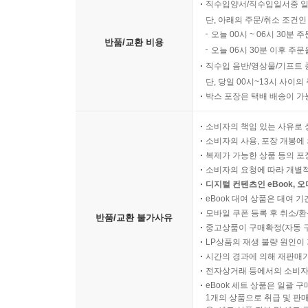
고객의 단순변심 및 착오구
직수입양서/직수입일서중 일
단, 아래의 주문/취소 조건인
오늘 00시 ~ 06시 30분 
반품/교환 비용
오늘 06시 30분 이후 주문
직수입 음반/영상물/기프트 
단, 당일 00시~13시 사이
박스 포장은 택배 배송이 가
소비자의 책임 있는 사유로 
소비자의 사용, 포장 개봉에 
복제가 가능한 상품 등의 포장을 
소비자의 요청에 따라 개별
디지털 컨텐츠인 eBook, 
eBook 대여 상품은 대여 기
모바일 쿠폰 등록 후 취소/환
반품/교환 불가사유
중고상품이 구매확정(자동 
LP상품의 재생 불량 원인이 기
시간의 경과에 의해 재판매가
전자상거래 등에서의 소비자
eBook 세트 상품은 일괄 