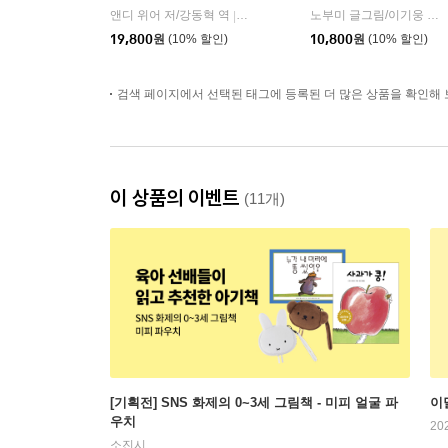
앤디 위어 저/강동혁 역
알에이치코리아(RHK)
노부미 글그림/이기웅 역
|
|
19,800
원
(10% 할인)
10,800
원
(10% 할인)
검색 페이지에서 선택된 태그에 등록된 더 많은 상품을 확인해 
이 상품의 이벤트
(11개)
[기획전] SNS 화제의 0~3세 그림책 - 미피 얼굴 파
이
우치
20
소진시