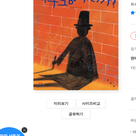
최
정
판
Y
결
미리보기
사이즈비교
공유하기
배
배