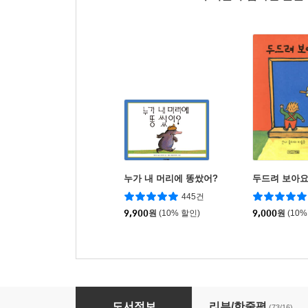
누가 내 머리에 똥쌌어?
두드려 보아
445건
9,900
원
(10% 할인)
9,000
원
(10%
누구 그림자 일까?
도서정보
리뷰/한줄평
(73/16)