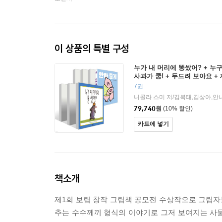
이 상품의 특별 구성
누가 내 머리에 똥쌌어? + 누구
사과가 쿵! + 두드려 보아요 +
사랑해 사랑해 사랑해 + 안아 
7권
79,740
원
(10% 할인)
카트에 넣기
책소개
제1회 보림 창작 그림책 공모전 수상작으로 그림
추는 수수께끼 형식의 이야기로 그저 보여지는 사