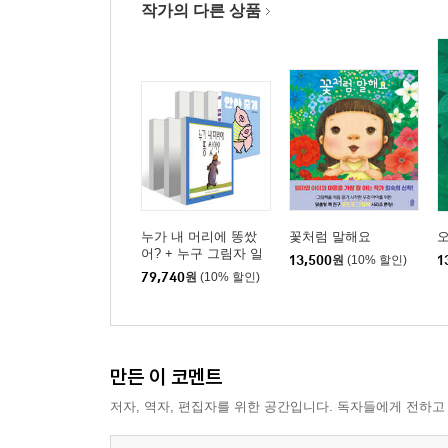
작가의 다른 상품
누가 내 머리에 똥쌌
꽃처럼 말해요
오
어? + 누구 그림자 일
13,500
원
(10% 할인)
1
까? + 사과가 쿵! + 두
79,740
원
(10% 할인)
드려 보아요 + 재미있
는 내 얼굴 + 사랑해 사
랑해 사랑해 + 안아 줄
게 세트
만든 이 코멘트
저자, 역자, 편집자를 위한 공간입니다. 독자들에게 전하고