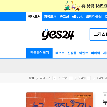
국내도서
외국도서
중고샵
eBook
크레마클럽
C
빠른분야찾기
베스트
신상품
이벤트
바이백
매
웰컴
국내도서
유아
0-3세
1-3세 다
소
누