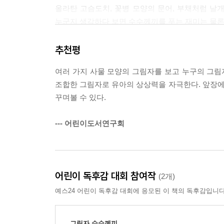
올라탄 고슴도치, 꽃병 모양의 문어, 부채처럼 날개
누군지 생각하다 보면 수수께끼를 푸는 재미는 물론
『누구 그림자일까?』는 도서출판 보림이 그림책 
추천평
'가작'으로 뽑힌 작품입니다.
여러 가지 사물 모양의 그림자를 보고 누구의 그
조합한 그림자로 유아의 상상력을 자극한다. 앞장
꾸며볼 수 있다.
--- 어린이도서연구회
어린이 독후감 대회 참여작
(2개)
예스24 어린이 독후감 대회에 응모된 이 책의 독후감입니다
그림자 수수께끼