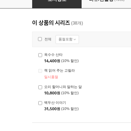
이 상품의 시리즈
(38개)
품절포함
전체
옥수수 산타
14,400
원
(10% 할인)
책 읽어 주는 고릴라
일시품절
오리 할머니와 말하는 알
10,800
원
(10% 할인)
백두산 이야기
31,500
원
(10% 할인)