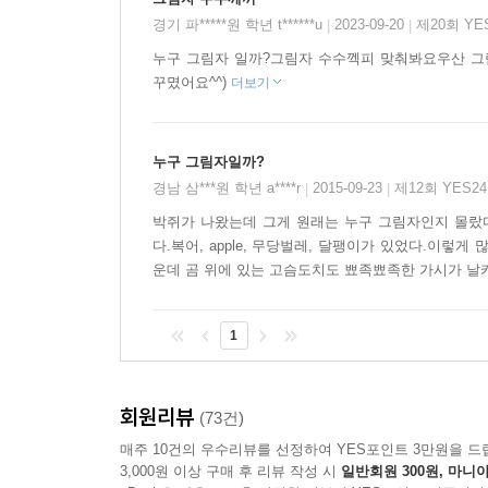
경기 파*****원 학년 t******u
2023-09-20
제20회 Y
|
|
누구 그림자 일까?그림자 수수껙피 맞춰봐요우산 그림
꾸몄어요^^)
더보기
누구 그림자일까?
경남 삼***원 학년 a****r
2015-09-23
제12회 YES
|
|
박쥐가 나왔는데 그게 원래는 누구 그림자인지 몰랐
다.복어, apple, 무당벌레, 달팽이가 있었다.이렇
운데 곰 위에 있는 고슴도치도 뾰족뾰족한 가시가 날
1
회원리뷰
(73건)
매주 10건의 우수리뷰를 선정하여 YES포인트 3만원을 드
3,000원 이상 구매 후 리뷰 작성 시
일반회원 300원, 마니아