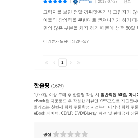
좋아요
종이책
구매
t******m
2018-07-27
신고
|
|
|
그림자를 보면 정말 끼워맞추기식 그림자가 많습
이들의 창의력을 무한대로 뻗쳐나가게 하기 때문
면의 많은 부분을 차지 하기 때문에 생후 80일
이 리뷰가 도움이 되었나요?
1
한줄평
(16건)
1,000원 이상 구매 후 한줄평 작성 시
일반회원 50원, 마니
eBook은 다운로드 후 작성한 리뷰만 YES포인트 지급됩니
클래스는 첫번째 회차 주문확정 시점부터 마지막 회차 주문
eBook 페이백, CD/LP, DVD/Blu-ray, 패션 및 판매금