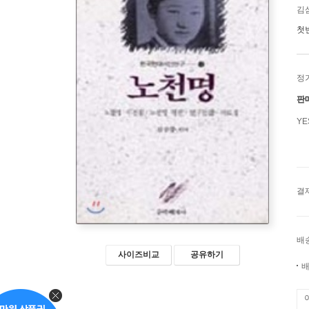
김
첫
정
판
Y
결
배
사이즈비교
공유하기
배