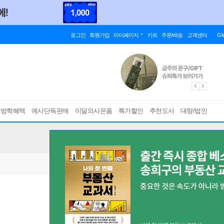
로그인
회원가입
마이페이지
카트
주문/배송
고객센터
Gl
름방학혜택
예사단독판매
이달의사은품
특가할인
추천도서
대량/법인