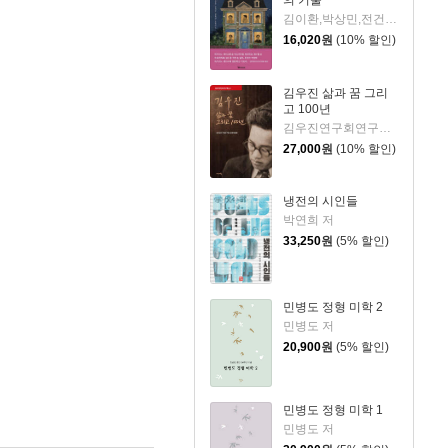
김이환,박상민,전건우,정명섭,조동신 저
16,020
원
(10% 할인)
김우진 삶과 꿈 그리
고 100년
김우진연구회연구총서간행위원회 저
27,000
원
(10% 할인)
냉전의 시인들
박연희 저
33,250
원
(5% 할인)
민병도 정형 미학 2
민병도 저
20,900
원
(5% 할인)
민병도 정형 미학 1
민병도 저