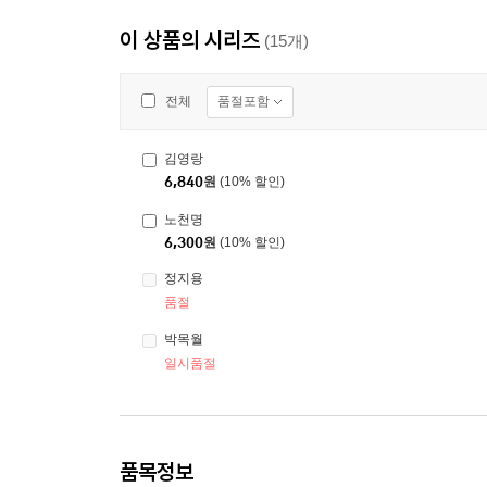
이 상품의 시리즈
(15개)
품절포함
전체
김영랑
6,840
원
(10% 할인)
노천명
6,300
원
(10% 할인)
정지용
품절
박목월
일시품절
품목정보