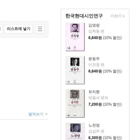
한국현대시인연구
더보기
김영랑
매
리스트에 넣기
김학동 편
6,840
원
(10% 할인)
윤동주
이건청 편
6,840
원
(10% 할인)
유치환
박철석 편저
7,200
원
(10% 할인)
펼쳐보기
노천명
김삼주 편
6,300
원
(10% 할인)