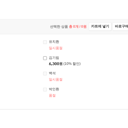
카트에 넣기
바로구
선택한 상품
총
0
개 /
0
원
유치환
일시품절
김기림
6,300
원
(10% 할인)
백석
일시품절
박인환
품절