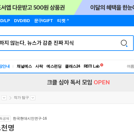
D/LP
DVD/BD
문구
/GIFT
티켓
독서유형검사
RBTI Lab
장안내
채널예스
사락
예스펀딩
클래스24
독서유형검사
여
크클 심야 독서 모임
OPEN
론
작가 탐구
한국현대시인연구-16
득공제
노천명