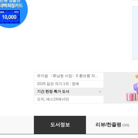
뮤지컬 〈휴남동 서점〉X 황보름 작가 북토크
2026 젊은 작가 1위 : 청예
기간 한정 특가 도서
오직, 예스24에서만
노천명
도서정보
리뷰/한줄평
(0/0)