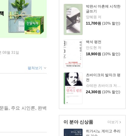
박완서 마흔에 시작한
글쓰기
양혜원 저
11,700
원
(10% 할인)
백석 평전
안도현 저
년 08월 31일
18,900
원
(10% 할인)
펼쳐보기
츠바이크의 발자크 평
전
슈테판 츠바이크 저/안인희 역
24,300
원
(10% 할인)
들, 주요 시인론, 완벽
이 분야 신상품
더보기
히가시노 게이고 추리
의 기술