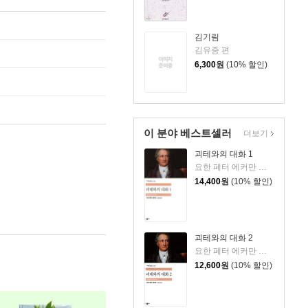
김기림
김유중 편
6,300
원
(10% 할인)
이 분야 베스트셀러
더보기
괴테와의 대화 1
요한 페터 에커만 저/장희창 역
14,400
원
(10% 할인)
괴테와의 대화 2
요한 페터 에커만 저/장희창 역
12,600
원
(10% 할인)