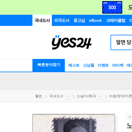
국내도서
외국도서
중고샵
eBook
크레마클럽
C
빠른분야찾기
베스트
신상품
이벤트
바이백
매
웰컴
국내도서
소설/시/희곡
비평/창작/이
소