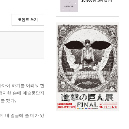
20,900
원
(5% 할인)
코멘트 쓰기
 가까이 하기를 어려워 한
클럼지한 손에 예술품답지
를 했다,
게 내 얼굴에 쓸 데가 있