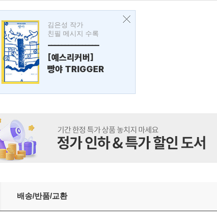
김은성 작가
친필 메시지 수록
---------------
[예스리커버]
빵야 TRIGGER
배송/반품/교환