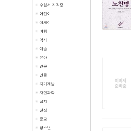
수험서 자격증
어린이
에세이
여행
역사
예술
유아
인문
인물
자기계발
자연과학
잡지
전집
종교
청소년