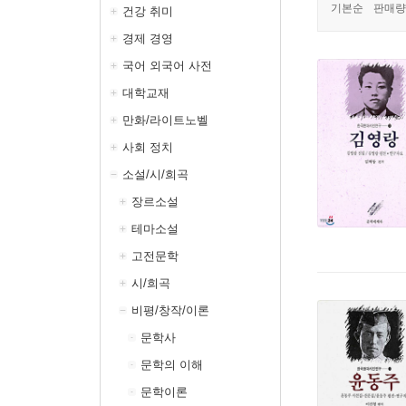
기본순
판매량
건강 취미
경제 경영
국어 외국어 사전
대학교재
만화/라이트노벨
사회 정치
소설/시/희곡
장르소설
테마소설
고전문학
시/희곡
비평/창작/이론
문학사
문학의 이해
문학이론