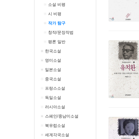
소설 비평
시 비평
작가 탐구
창작/문장작법
평론 일반
한국소설
영미소설
일본소설
중국소설
프랑스소설
독일소설
러시아소설
스페인/중남미소설
북유럽소설
세계각국소설