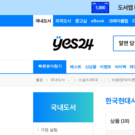
국내도서
외국도서
중고샵
eBook
크레마클럽
C
빠른분야찾기
베스트
신상품
이벤트
바이백
매
웰컴
국내도서
소설/시/희곡
비평/창작/이
한국현대
국내도서
상품 (18)
가정 살림