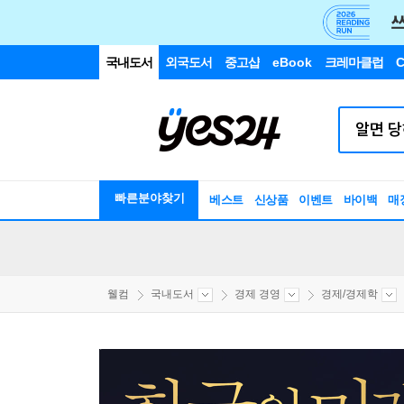
국내도서
외국도서
중고샵
eBook
크레마클럽
C
빠른분야찾기
베스트
신상품
이벤트
바이백
매
웰컴
국내도서
경제 경영
경제/경제학