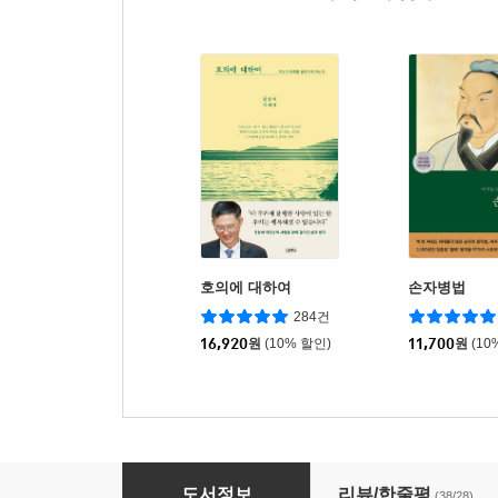
호의에 대하여
손자병법
284건
16,920
원
(10% 할인)
11,700
원
(10
한국의 미래
도서정보
리뷰/한줄평
(38/28)