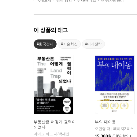
국내도서
경제 경영
투자/재테크
재무/자산관리
이 상품의 태그
#한국경제
#기술혁신
#미래전략
부동산은 어떻게 권력이
부의 대이동
되었나
오건영 저
페이지2북스
|
마이크 버드 저/박세연 역
알에이치코리아(RHK)
|
15,300
원
(10% 할인)