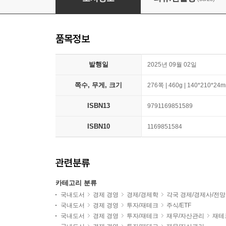
품목정보
발행일
2025년 09월 02일
쪽수, 무게, 크기
276쪽 | 460g | 140*210*24
ISBN13
9791169851589
ISBN10
1169851584
관련분류
카테고리 분류
국내도서
경제 경영
경제/경제학
각국 경제/경제사/전망
국내도서
경제 경영
투자/재테크
주식/ETF
국내도서
경제 경영
투자/재테크
재무/자산관리
재테