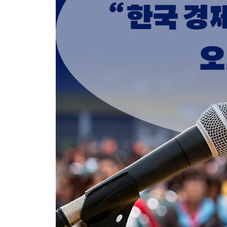
12 기업篇 : 그래도 한국의 희망은 기업에 있다
사면초가의 한국 기업
제조업 패권 대이동의 역사
정면교사의 대상, 일본의 잃어버린 30년
일본의 몰락이 한국에 남기는 시사점
일본 기업 구조조정의 이면, 케이레츠의 함정
한국 10대 그룹, 포트폴리오 재편이 필요하다
한국 기업에 바치는 두 가지 제언
잘할 수 있는 비즈니스를 포기해야 하는 이유
한국 기업의 옥과 석, 명과 암이 갈리고 있다
13 정부篇: 신정부 구조개혁에 거는 기대
변화된 정부의 역할론
신정부의 다섯 가지 아젠다
정부지출 700조, 경기 회복의 마중물이 되어줄까?
미국과의 무역 협상, 근거 있는 자신감이 필요하다
신정부 최우선 정책 과제, 산업 육성