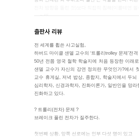
전차 방향을 돌린 것)보다 직접적 침해(이를테면 필
--- p.65
출판사 리뷰
미국이 적병을 살해하려고 아프가니스탄에서 파키스
것은 저희가 의도한 바가 아닙니다. 옳고도 마땅한
전 세계를 휩쓴 사고실험,
‘부수적 피해’가 생길 가능성을 충분히 예견할 수 
하버드 마이클 샌델 교수의 ‘트롤리trolley 문제’전격
않고 다섯 명을 구할 수 있었다면 그렇게 했을 거라
50년 전쯤 영국 철학 학술지에 처음 등장한 이래로
--- p.124
샌델 교수가 자신의 강연 정의란 무엇인가?에서 첫 
교수 휴게실, 저녁 밥상, 종합지, 학술지에서 두뇌 게
저는 우리가 어떤 논리를 내세우든 대다수는 감정이
심리학자, 신경과학자, 진화이론가, 일반인을 망라
로에게 어떤 이야기를 들려주느냐에 좌우될 것입니
진화하고 있다.
을 가져 그의 억울한 죽음에 분노하지 않을까요? 
있었는지 의심하지 않겠습니까? 이런 반응을 죄다 
? 트롤리(전차) 문제 ?
프니 존스에 대한 판단을 좌우한다는 사실은 변하지
브레이크 풀린 전차가 질주한다.
--- p.131
첫번째 상황, 앞쪽 선로에는 인부 다섯 명이 있고