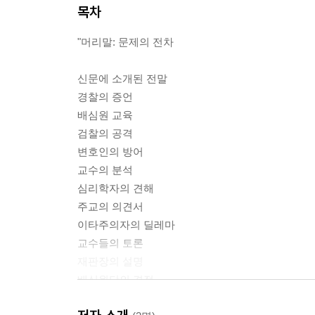
목차
"머리말: 문제의 전차
신문에 소개된 전말
경찰의 증언
배심원 교육
검찰의 공격
변호인의 방어
교수의 분석
심리학자의 견해
주교의 의견서
이타주의자의 딜레마
교수들의 토론
재판장의 설명
배심원단의 결정
후기: 우리는 어디에 내린 걸까?