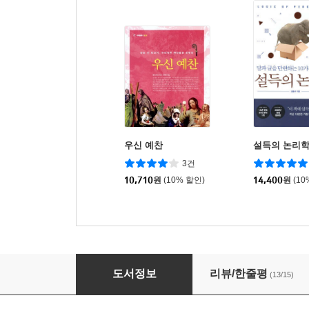
우신 예찬
설득의 논리
3건
10,710
원
(10% 할인)
14,400
원
(10
누구를 구할 것인가?
도서정보
리뷰/한줄평
(13/15)