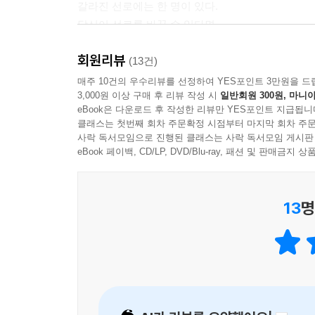
갈라진 선로에는 한 명이 있다.
당신이 선로를 바꿀 수 있다면
그대로 다섯 명을 치게 할 것인가,
회원리뷰
방향을 틀어 한 명만 희생시킬 것인가?
(13건)
매주 10건의 우수리뷰를 선정하여 YES포인트 3만원을 드
3,000원 이상 구매 후 리뷰 작성 시
일반회원 300원, 마니아
두번째 상황, 앞쪽 선로에 인부 다섯 명이 있고, 선로
eBook은 다운로드 후 작성한 리뷰만 YES포인트 지급됩니
이 다섯 명의 인부를 살리는 방법은
클래스는 첫번째 회차 주문확정 시점부터 마지막 회차 주문
무거운 물체를 떨어뜨려
사락 독서모임으로 진행된 클래스는 사락 독서모임 게시판
전차의 진행을 막는 것뿐.
eBook 페이백, CD/LP, DVD/Blu-ray, 패션 및 판매금
당신이 육교 위에서 이 상황을 내려다보고 있고
마침 앞에 엄청난 뚱보가 서 있다면,
13
명
당신은 어떤 선택을 할 것인가?
우리의 기본권인 생존권이 최대 다수의 최대 행복보
예상할 수 있다면―이를테면 무인 전투기 공격처럼―
저자 토머스 캐스카트는 ‘법정 소송’이라는 극적인
‘대프니 존스 사건’으로 불리는 이 사건은, 인부 