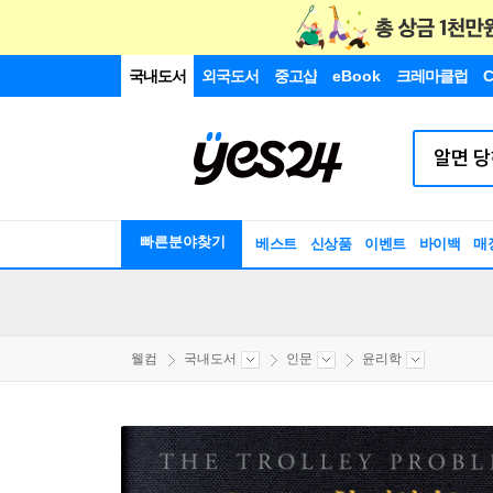
국내도서
외국도서
중고샵
eBook
크레마클럽
C
빠른분야찾기
베스트
신상품
이벤트
바이백
매
웰컴
국내도서
인문
윤리학