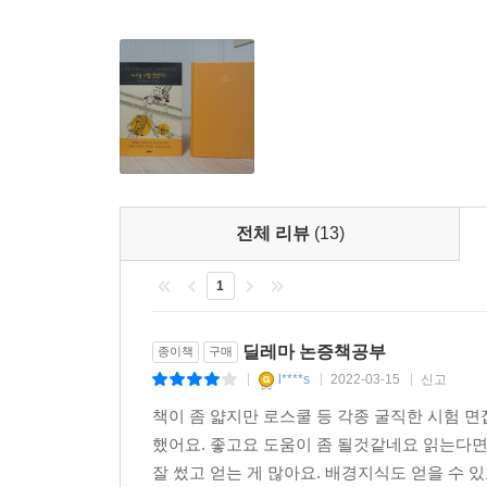
배심원 대다수는 도덕적 추론을 전혀 하지 않는다?
독자들은 이 책에서 인간의 복잡한 윤리적 결정 과
중요성을 생각하게 한다. 오늘날의 중요한 도덕적 질
‘도덕적 빈곤’의 시대,
가장 일상적인, 보통의 정의를 찾아서
2011년 노트르담 대학의 사회학자 크리스천 스미스는 
발표해 파란을 일으켰다. 스미스는 자신이 면담한
전체 리뷰
(13)
것에 우려를 표했다. 게다가 그들은 대부분 자신의
도덕적 상대주의에 치우쳐 있었다. 관용이 확대되
1
‘도덕적 빈곤’이라고 개탄했다.
사회 전반적으로 도덕성 회복을 외치고 있고 기업
딜레마 논증책공부
종이책
구매
배양할 수 기회는 많지 않다. 이 책은 독자들에게 
l****s
2022-03-15
신고
|
|
|
것이다.
책이 좀 얇지만 로스쿨 등 각종 굴직한 시험 
했어요. 좋고요 도움이 좀 될것같네요 읽는다