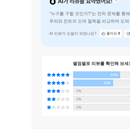
AI가 리뷰를 요약했어요!
살인죄로 기소하면서 촉발된다. 브레이크가 풀린 전
인부 한 명을 죽인 ‘대프니 존스’는 과연 유죄일까, 
"누구를 구할 것인가?"는 전차 문제를 통
독자들은 이 책의 마지막 페이지를 넘길 때까지 판단
주의와 칸트의 도덕 철학을 비교하며 도덕
철학자를 등에 업고 주장을 펼치는 사람들의 다양한
도덕 철학의 중요성을 일
있는 얼마나 효과적인 주제인지를 다시 한번 깨닫게
AI 리뷰가 도움이 되었나요?
좋아요
0
무엇이 더 윤리적인가?
인간은 어떻게 윤리적 결정을 내릴까?
어찌 보면 실생활에서 내리는 결정은 ‘폭주 전차의
문제’가 어떤 사람에게는 평범한 인간의 경험이나
별점별로 리뷰를 확인해 보세
있을까? 저자 토머스 캐스카트는 바로 그 단순함을
54%
또는 내려야 하는지를 ‘명확하게’ 밝혀주기 때문이
46%
트롤리 문제 정도는 쉽게 알아들을 수 있다. 그리
문제가 현실에서 맞닥뜨리는 윤리적 결정을 대표한
0%
것이 실제 윤리적 결정에 영향을 미칠 수 있다.
0%
0%
도덕적 결정에서는 늘 정서가 이성을 압도한다?
남자는 공평함을 생각하고, 여자는 관계를 생각한다