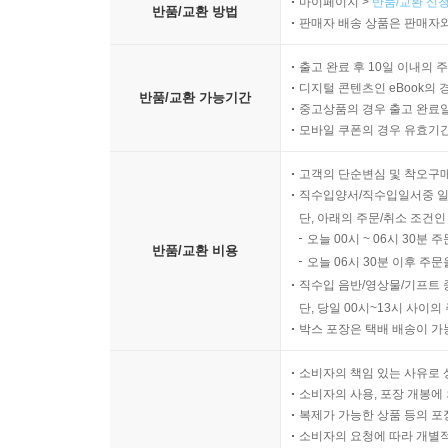
마이페이지 >
반품/교환 신청
반품/교환 방법
판매자 배송 상품은 판매자와
출고 완료 후 10일 이내의 
디지털 콘텐츠인 eBook의 
반품/교환 가능기간
중고상품의 경우 출고 완료일
모바일 쿠폰의 경우 유효기간(
고객의 단순변심 및 착오구
직수입양서/직수입일서중 일
단, 아래의 주문/취소 조건인
오늘 00시 ~ 06시 30분 
반품/교환 비용
오늘 06시 30분 이후 주문
직수입 음반/영상물/기프트 
단, 당일 00시~13시 사이
박스 포장은 택배 배송이 가
소비자의 책임 있는 사유로 
소비자의 사용, 포장 개봉에 
복제가 가능한 상품 등의 포장을 