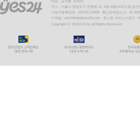
대표 : 김석환, 최세라
주소 : 서울시 영등포구 은행로 11, 5층~6층(여의도동,일신
사업자등록번호 : 229-81-37000 통신판매업신고 : 제 200
이메일 : yes24help@yes24.com 호스팅 서비스사업자 :
Copyright ⓒ YES24 Corp. All Rights Reserved.