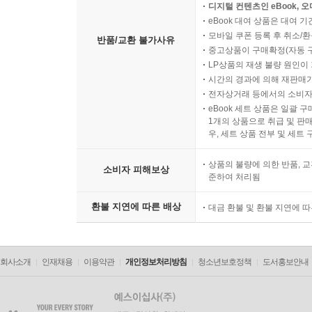
소비자의 요청에 따라 개별
디지털 컨텐츠인 eBook, 
eBook 대여 상품은 대여 기
모바일 쿠폰 등록 후 취소/환
반품/교환 불가사유
중고상품이 구매확정(자동 
LP상품의 재생 불량 원인이 기
시간의 경과에 의해 재판매가
전자상거래 등에서의 소비자
eBook 세트 상품은 일괄 
1개의 상품으로 취급 및 판매
우, 세트 상품 전부 및 세트
상품의 불량에 의한 반품, 교
소비자 피해보상
준하여 처리됨
환불 지연에 따른 배상
대금 환불 및 환불 지연에 
회사소개
인재채용
이용약관
개인정보처리방침
청소년보호정책
도서홍보안내