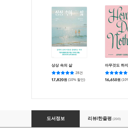
상상 속의 삶
아무것도 하지
28건
17,820
원
(10% 할인)
16,650
원
(10
기억의 미로를 걷는 사람들
도서정보
리뷰/한줄평
(20/0)