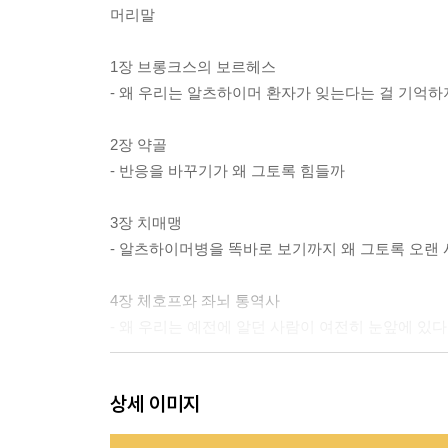
머리말
1장 브롱크스의 보르헤스
- 왜 우리는 알츠하이머 환자가 잊는다는 걸 기억하
2장 약골
- 반응을 바꾸기가 왜 그토록 힘들까
3장 치매맹
- 알츠하이머병을 똑바로 보기까지 왜 그토록 오랜
4장 체호프와 좌뇌 통역사
- 왜 우리는 예전에 알던 사람이 여전히 눈앞에 있
5장 고집 세고 끈질긴 최고경영자
상세 이미지
- 왜 우리는 환자에게 여전히 자기 인식 능력이 있