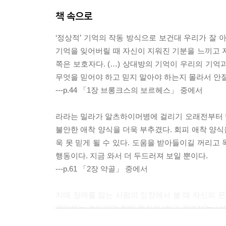
책 속으로
‘정상적’ 기억의 작동 방식으로 보건대 우리가 잘
기억을 잊어버릴 때 자신이 지워진 기분을 느끼고 
쪽은 보호자다. (…) 상대방의 기억이 우리의 기억
무엇을 믿어야 하고 믿지 말아야 하는지 몰라서 안
---p.44 「1장 브롱크스의 보르헤스」 중에서
라라는 밀라가 알츠하이머병에 걸리기 오래전부터 
불안한 애착 양식을 더욱 부추겼다. 회피 애착 양
욱 못 믿게 될 수 있다. 도움을 받아들이길 꺼리고
행동이다. 지금 와서 더 두드러져 보일 뿐이다.
---p.61 「2장 약골」 중에서
치매 장애를 앓는 사람의 입장에서 볼 때 자신의 문
개입하는 것이라면 치매 환자의 ‘최고 경영자’는 
자를 전자레인지에 넣거나 세제를 오븐에 넣으면 