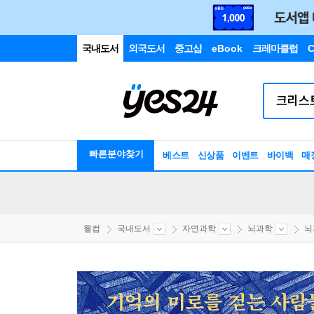
국내도서
외국도서
중고샵
eBook
크레마클럽
C
빠른분야찾기
베스트
신상품
이벤트
바이백
매
웰컴
국내도서
자연과학
뇌과학
뇌