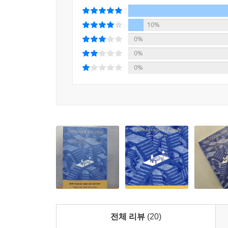
환자는 평생 함께한, 사랑하는 대상이다. 8장 「
돌봄의 어려움을 이겨내는 힘을 준다는 것을 보여
10%
쓰다듬어주는 할머니와 같은 사람이다. 줄리아에게 
0%
환자의 이중성은 우리가 그들을 하나의 인격체로 바
0%
0%
알츠하이머 환자와 보호자를 위해
우리가 생각해야 할 것들
『기억의 미로를 걷는 사람들』에서 인용한 논문에 
알츠하이머 증상을 보이며, 환자를 돌보는 사람의 
2026년 한국의 치매 환자는 대략 100만 명으로,
돌보는 보호자의 수는 최소 100만 명에서 최대 20
보호자에게 가장 큰 부담은 간병비, 병원비 등을
못지않게 중요하다. 보호자의 마음이 건강해야 환자
저자 다샤 키퍼는 이러한 보호자의 입장을 새롭게 조
전체 리뷰
(20)
우리는 환자뿐만 아니라 그들과 함께 미로를 여행하