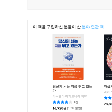
이 책을 구입하신 분들이 산
분야 연관 책
당신의 뇌는 지금 뛰고 있는
자살
가
마누엘라 마케도니아 저/박종대 역
빌리버튼
|
1건
28,8
16,920
원
(10% 할인)