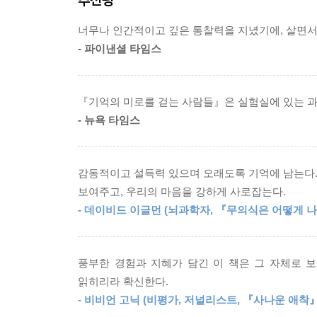
언제일까? 이것은 보호자들을 늘 따라다니는 윤리
위 일화에 나오는 아들과 아내는 가족이 알츠하이머
주 간병인을 들이기까지 너무 오래 뜸들이는 이유를
너무나 인간적이고 깊은 통찰력을 지녔기에, 살면서 
저자는 보호자가 환자의 행동을 바꾸려 하고 환자의
계속해서 우리 눈에 보이는 한 누군가의 선택권을 
- 파이낸셜 타임스
말한다. 우리의 의식은 타인에게 의사와 자유의지
---pp.204-205 「10장 「옳은 일이 옳지 않을 때」
의도가 있으며 고집을 부린다고 생각하기도 한다.
시스템엔 연속성이 없다. 그들의 기억은 쪼개져 있
알츠하이머병을 보고 받아들이는 것을 그토록 힘들
『기억의 미로를 걷는 사람들』은 실험실에 있는 과
게 하는 바로 그 직관이다. 우리로 하여금 취약한 
- 뉴욕 타임스
보호자가 고충을 겪는 또다른 핵심 원인은 바로 뇌
자신의 상처와 분노를 내려놓기 힘들게 만드는 직관
행동을 모두 수용하는 것은 거의 불가능에 가깝다
서 본질적으로 이것 아니면 저것인 것은 하나도 없다
광기의 일부가 되어간다. 정상적인 뇌가 병에 걸
감동적이고 설득력 있으며 오래도록 기억에 남는다.
돌봤어야 한다고 자책한다. 그러나 문제는 보호자에게
---p.237 「맺음말」 중에서
보여주고, 우리의 마음을 강하게 사로잡는다.
- 데이비드 이글먼 (뇌과학자, 『무의식은 어떻게 
이 책을 쓰기 시작했을 때 내가 바란 것은 보호자들
어려움을 이해하는 것이었다. 이 반응들이 거의 
받았다.
풍부한 경험과 지혜가 담긴 이 책은 그 자체로 
실제로 보호자의 이야기를 듣고 뇌에 대한 연구를 읽
읽히리라 확신한다.
적합하지 않다는 생각이 커졌다. 이런 신경학적 제
- 비비언 고닉 (비평가, 저널리스트, 『사나운 애착』
작동 방식임을 보호자들이 이해하길 바랐다. 그러