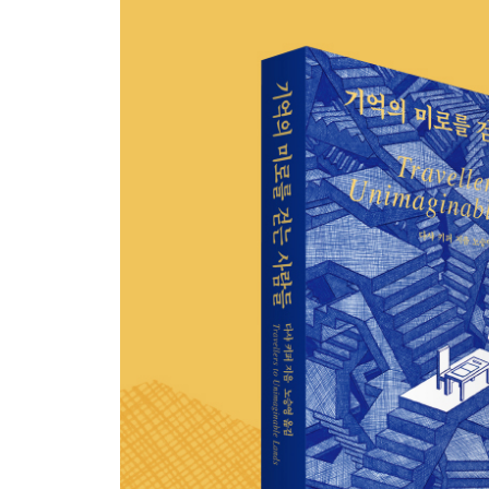
맺음말
감사의 글
주
찾아보기