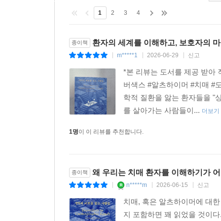
그들에게서 비로소 우리 자신을 볼 수 있기 때문이다
1
2
3
4
요즘은 보호자들을 만난 후 저녁에 귀가하는 길에 
수정해야 하는 고충을 상상하려고 애쓴다. 색스
환자의 세계를 이해하고, 보호자의 
종이책
떠오른다. “만일 그들이 가르쳐주지 않았다면 
m*****1
2026-06-29
신고
|
|
|
것이다.” 나는 이렇게 맞장구치고 싶어진다. “그들과
*본 리뷰는 도서를 제공 받
버색스 #알츠하이머 #치매 #
학적 질환을 앓는 환자들을 "
를 살아가는 사람들이...
더보기
1명
이 이 리뷰를 추천합니다.
왜 우리는 치매 환자를 이해하기가 
종이책
n*****m
2026-06-15
신고
|
|
|
치매, 혹은 알츠하이머에 대한
지 포함하면 꽤 읽었을 것이다