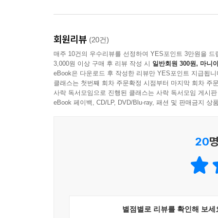
되었다. _235~236쪽
기억의 미로를 헤매지 않기 위해
회원리뷰
(20건)
우리가 명심해야 할 것들
매주 10건의 우수리뷰를 선정하여 YES포인트 3만원을 드
3,000원 이상 구매 후 리뷰 작성 시
일반회원 300원, 마니아
뇌의 작동 방식이 돌봄을 어렵게 만든다는 사실을 
eBook은 다운로드 후 작성한 리뷰만 YES포인트 지급됩니
클래스는 첫번째 회차 주문확정 시점부터 마지막 회차 주문
않을 때로 말이다. 그러나 그 이중성이 역설적으
사락 독서모임으로 진행된 클래스는 사락 독서모임 게시판
증상과 질병으로만 치부한다면 환자에게서 인간성을
eBook 페이백, CD/LP, DVD/Blu-ray, 패션 및 판매금
좌뇌 통역사」에 나오는 남편은 아내를 낯선 이로 인
들어가는 악몽 같은 밤을 반복한다. 하지만 이런 힘
20
명
“아시다시피 저는 어떤 면에서 이 경험이 무척 고마
자신에 대해 많은 걸 배웠어요. 저의 한계에 대해 배
않았지만, 아직도 사랑이 있다는 걸, 사랑이 떠나
_100~101쪽
별점별로 리뷰를 확인해 보세
물론 질병 초기에는 많은 보호자가 힘듦을 토로하