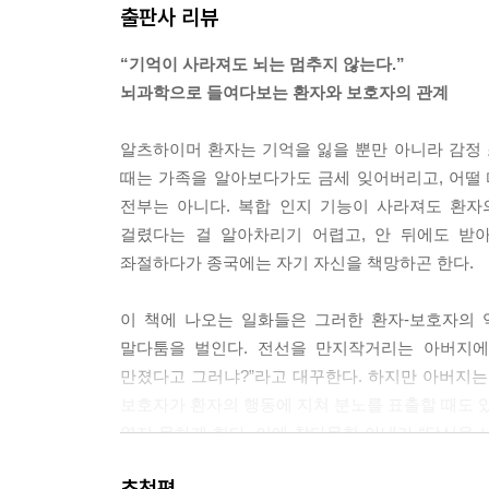
출판사 리뷰
게 부엌칼을 서랍에 넣은 것은 “이렇게 하면 내가 무
---p.116 「5장 「고집 세고 끈질긴 최고경영자」 
“기억이 사라져도 뇌는 멈추지 않는다.”
뇌과학으로 들여다보는 환자와 보호자의 관계
배우자나 친척이 암에 걸렸을 때 어떤 일이 일어나
험하며 서로 연민을 느낄 수 있다. 하지만 치매는 
알츠하이머 환자는 기억을 잃을 뿐만 아니라 감정 
며-환자 탓은 아니지만-보호자가 따라올 수 없는 
때는 가족을 알아보다가도 금세 잊어버리고, 어떨
자는 보호자가 어떤 일을 겪는지 전혀 짐작하지 못한
전부는 아니다. 복합 인지 기능이 사라져도 환자
---pp.132-133 「6장 「매일이 일요일이라면」 중
걸렸다는 걸 알아차리기 어렵고, 안 뒤에도 받
좌절하다가 종국에는 자기 자신을 책망하곤 한다.
내가 말했다. “그렇게 간단한 문제가 아니에요. 
는다는 표정이었다.
이 책에 나오는 일화들은 그러한 환자-보호자의
많은 간병인이 같은 표정을 지어 보였다. 대부분
말다툼을 벌인다. 전선을 만지작거리는 아버지에게
다. 물론 그렇지만, 그렇다고 해서 피해자가 무력해
만졌다고 그러냐?”라고 대꾸한다. 하지만 아버지는
할 수 있고 우리를 언쟁에 끌어들일 수 있다. 그럼
보호자가 환자의 행동에 지쳐 분노를 표출할 때도 
---pp.161-162 「8장 「배후 조종자」 중에서
열지 못하게 한다. 이에 참다못한 아내가 “당신을 
남편은 그 일을 기억하지 못한다.
그렇다면 부모, 배우자, 친구가 더는 도덕적 책임을
추천평