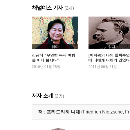
시장터의 파리들에 대하여
채널예스 기사
순결에 대하여
(2개)
벗에 대하여
천 개의 목표와 하나의 목표에 대하여
이웃사랑에 대하여
창조하는 자의 길에 대하여
늙은 여자와 젊은 여자에 대하여
읽다
읽다
살모사에 물린 상처에 대하여
김광식 “우연한 독서 여행
[이택광의 나의 철학수업
을 떠나 봅시다”
때 나에게 니체가 있었다
아이와 혼인에 대하여
2016년 01월 28일
2011년 06월 21일
자유로운 죽음에 대하여
베푸는 덕에 대하여
2.제2부
저자 소개
(2명)
거울을 갖고 있는 아이
행복한 섬에서
저 :
프리드리히 니체
(Friedrich Nietzsche
연민의 정이 깊은 자에 대하여
사제에 대하여
도덕군자에 대하여