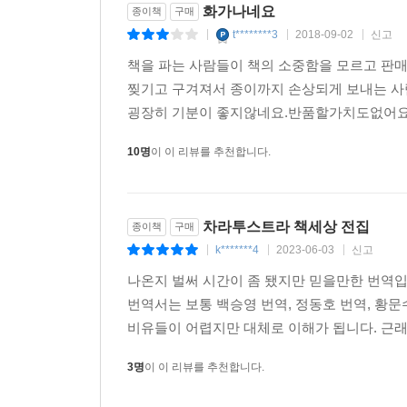
화가나네요
종이책
구매
t********3
2018-09-02
신고
|
|
|
책을 파는 사람들이 책의 소중함을 모르고 판
찢기고 구겨져서 종이까지 손상되게 보내는 사람
굉장히 기분이 좋지않네요.반품할가치도없어요.
10명
이 이 리뷰를 추천합니다.
차라투스트라 책세상 전집
종이책
구매
k*******4
2023-06-03
신고
|
|
|
나온지 벌써 시간이 좀 됐지만 믿을만한 번역
번역서는 보통 백승영 번역, 정동호 번역, 황
비유들이 어렵지만 대체로 이해가 됩니다. 근래
3명
이 이 리뷰를 추천합니다.