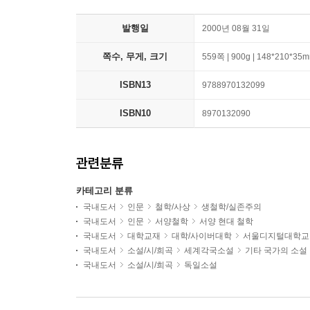
발행일
2000년 08월 31일
쪽수, 무게, 크기
559쪽 | 900g | 148*210*35
ISBN13
9788970132099
ISBN10
8970132090
관련분류
카테고리 분류
국내도서
인문
철학/사상
생철학/실존주의
국내도서
인문
서양철학
서양 현대 철학
국내도서
대학교재
대학/사이버대학
서울디지털대학교
국내도서
소설/시/희곡
세계각국소설
기타 국가의 소설
국내도서
소설/시/희곡
독일소설