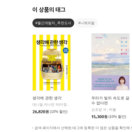
이 상품의 태그
#월간개발자_추천도서
#니체의말
생각에 관한 생각
우리가 빛의 속도로 갈
수 없다면
대니얼 카너먼 저/이창신 역
김영사
|
김초엽 저
허블
|
26,820
원
(10% 할인)
15,300
원
(10% 할인)
검색 페이지에서 선택된 태그에 등록된 더 많은 상품을 확인해 