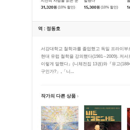
시안의 사람을 읽는 눈
말했다
세트
31,320
원
(10% 할인)
15,300
원
(10% 할인)
1
역 :
정동호
서강대학교 철학과를 졸업했고 독일 프라이부르
현대 유럽 철학을 강의했다(1981∼2009)
이렇게 말했다』(니체전집 13권)와『유고(1884년
구인가?」,「니...
작가의 다른 상품