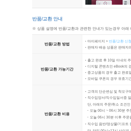
반품/교환 안내
※ 상품 설명에 반품/교환과 관련한 안내가 있는경우 아래 
마이페이지 >
반품/교환 신청
반품/교환 방법
판매자 배송 상품은 판매자와
출고 완료 후 10일 이내의 
디지털 콘텐츠인 eBook의 
반품/교환 가능기간
중고상품의 경우 출고 완료일
모바일 쿠폰의 경우 유효기간(
고객의 단순변심 및 착오구
직수입양서/직수입일서중 일
단, 아래의 주문/취소 조건인
오늘 00시 ~ 06시 30분 
반품/교환 비용
오늘 06시 30분 이후 주문
직수입 음반/영상물/기프트 
단, 당일 00시~13시 사이