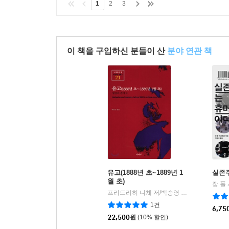
1
2
3
이 책을 구입하신 분들이 산
분야 연관 책
유고(1888년 초~1889년 1
실존
월 초)
프리드리히 니체 저/백승영 역
책세상
|
1건
6,75
22,500
원
(10% 할인)