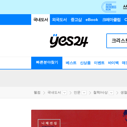
국내도서
외국도서
중고샵
eBook
크레마클럽
C
빠른분야찾기
베스트
신상품
이벤트
바이백
매
웰컴
국내도서
인문
철학/사상
생철