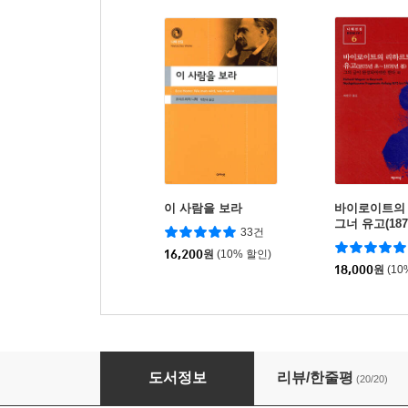
이 사람을 보라
바이로이트의
그너 유고(187
33건
년 봄)
16,200
원
(10% 할인)
18,000
원
(10
차라투스트라는 이렇게 말했다
도서정보
리뷰/한줄평
(20/20)