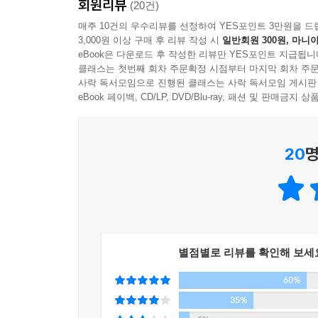
회원리뷰
(20건)
우리는 서로에 대해 너무나도 많은 것을 알고 있어 
매주 10건의 우수리뷰를 선정하여 YES포인트 3만원을 드
3,000원 이상 구매 후 리뷰 작성 시
일반회원 300원, 마니아
이다.
eBook은 다운로드 후 작성한 리뷰만 YES포인트 지급됩니
클래스는 첫번째 회차 주문확정 시점부터 마지막 회차 주문
---p.268
사락 독서모임으로 진행된 클래스는 사락 독서모임 게시판
eBook 페이백, CD/LP, DVD/Blu-ray, 패션 및 판매금
어린아이는 천진난만이요, 망각이며, 새로운 시작, 놀
이여. 창조의 놀이를 위해서는 거룩한 긍정이필요하다
나는 너희들에게 정신의 세 단계 변화에 대하여 이야
20
명
를.
--- p.41
별점별로 리뷰를 확인해 보세
60%
35%