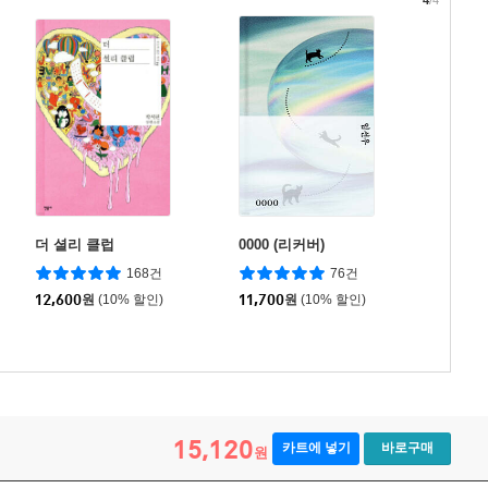
더 셜리 클럽
0000 (리커버)
168건
76건
12,600
원
(10% 할인)
11,700
원
(10% 할인)
15,120
카트에 넣기
바로구매
원