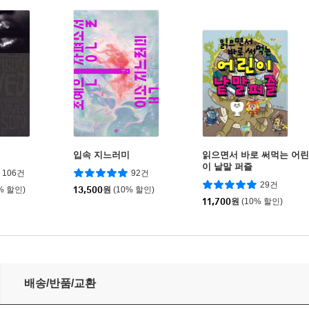
입속 지느러미
읽으면서 바로 써먹는 어린
이 낱말 퍼즐
106건
92건
29건
% 할인)
13,500
원
(10% 할인)
11,700
원
(10% 할인)
배송/반품/교환