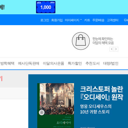
로그인
회원가입
마이페이지
카트
주문/배송
고객센터
Gl
름방학혜택
예사단독판매
이달의사은품
특가할인
추천도서
대량/법인
기