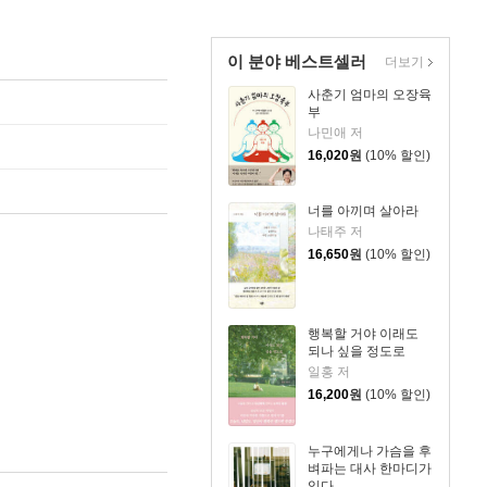
이 분야 베스트셀러
더보기
사춘기 엄마의 오장육
부
나민애 저
16,020
원
(10% 할인)
너를 아끼며 살아라
나태주 저
16,650
원
(10% 할인)
행복할 거야 이래도
되나 싶을 정도로
일홍 저
16,200
원
(10% 할인)
누구에게나 가슴을 후
벼파는 대사 한마디가
있다