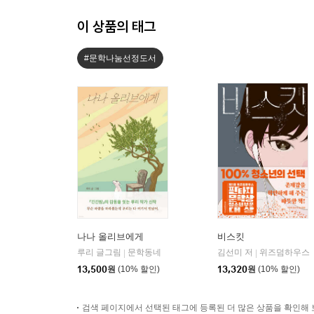
이 상품의 태그
#문학나눔선정도서
나나 올리브에게
비스킷
루리 글그림
문학동네
김선미 저
위즈덤하우스
|
|
13,500
원
(10% 할인)
13,320
원
(10% 할인)
검색 페이지에서 선택된 태그에 등록된 더 많은 상품을 확인해 