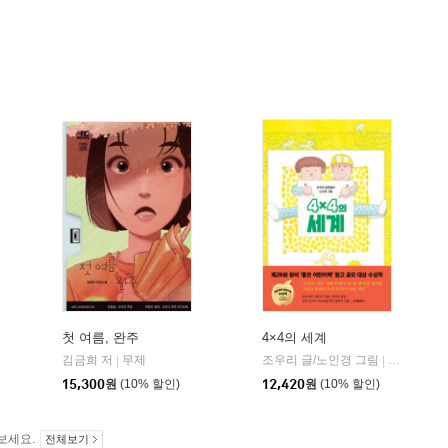
첫 여름, 완주
4×4의 세계
김금희 저
무제
조우리 글/노인경 그림
창비
|
|
15,300
원
(10% 할인)
12,420
원
(10% 할인)
보세요.
전체보기