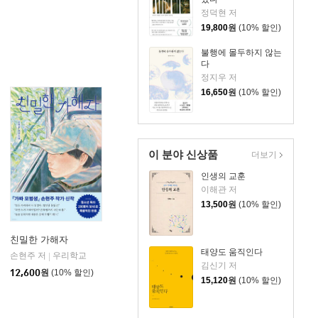
정덕현 저
19,800
원
(10% 할인)
불행에 몰두하지 않는
다
정지우 저
16,650
원
(10% 할인)
이 분야 신상품
더보기
인생의 교훈
이해관 저
13,500
원
(10% 할인)
친밀한 가해자
태양도 움직인다
손현주 저
우리학교
|
김신기 저
12,600
원
(10% 할인)
15,120
원
(10% 할인)