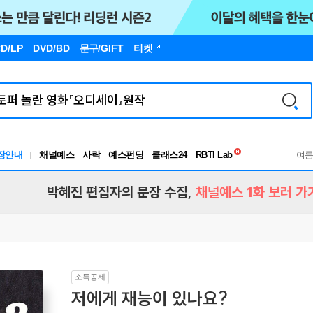
D/LP
DVD/BD
문구
/GIFT
티켓
독서유형검사
장안내
채널예스
사락
예스펀딩
클래스24
RBTI Lab
여
독서유형검사
박혜진 편집자의 문장 수집,
채널예스 1화 보러 가
소득공제
저에게 재능이 있나요?