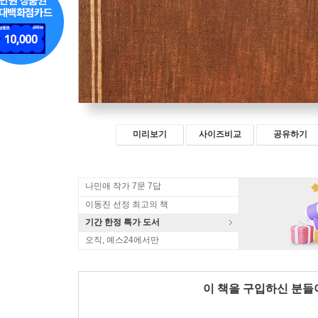
미리보기
사이즈비교
공유하기
나민애 작가 7문 7답
이동진 선정 최고의 책
기간 한정 특가 도서
오직, 예스24에서만
이 책을 구입하신 분