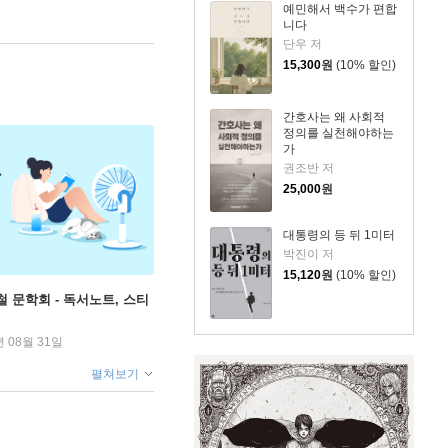
예민해서 백수가 편합
니다
단우 저
15,300
원
(10% 할인)
간호사는 왜 사회적
정의를 실천해야하는
가
권조반 저
25,000
원
대통령의 등 뒤 1미터
박진이 저
15,120
원
(10% 할인)
철 문학회 - 독서노트, 스티
년 08월 31일
펼쳐보기