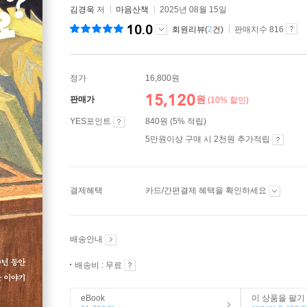
김경욱
저
마음산책
2025년 08월 15일
10.0
회원리뷰(
2
건)
판매지수 816
정가
16,800원
15,120
원
판매가
(10% 할인)
YES포인트
840원 (5% 적립)
5만원이상 구매 시 2천원 추가적립
결제혜택
카드/간편결제 혜택을 확인하세요
배송안내
배송비 : 무료
eBook
이 상품을 팔기