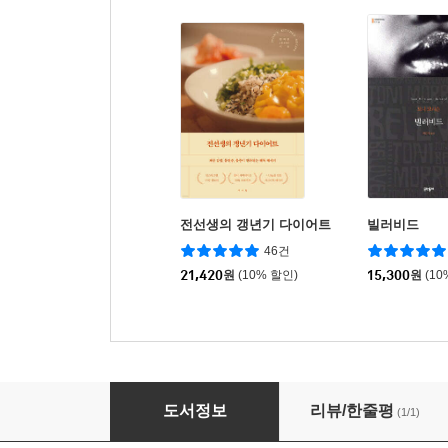
전선생의 갱년기 다이어트
빌러비드
46건
21,420
원
(10% 할인)
15,300
원
(10
저에게 재능이 있나요?
도서정보
리뷰/한줄평
(1/1)