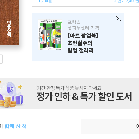
11,700원
매입가 3,400
프랑스
퐁피두센터 기획
[아트 팝업북]
초현실주의
팝업 갤러리
들이
함께 산 책