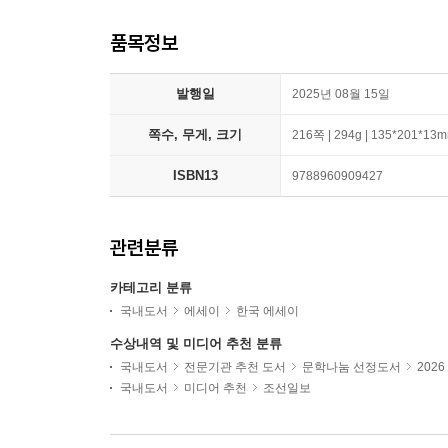
품목정보
발행일
2025년 08월 15일
쪽수, 무게, 크기
216쪽 | 294g | 135*201*13
ISBN13
9788960909427
관련분류
카테고리 분류
국내도서
에세이
한국 에세이
수상내역 및 미디어 추천 분류
국내도서
전문기관 추천 도서
문학나눔 선정도서
202
국내도서
미디어 추천
조선일보