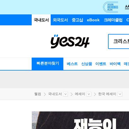
국내도서
외국도서
중고샵
eBook
크레마클럽
C
빠른분야찾기
베스트
신상품
이벤트
바이백
매
웰컴
국내도서
에세이
한국 에세이