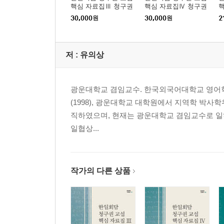
핵심 자료집Ⅲ 청구권
핵심 자료집Ⅳ 청구권
문제의 일괄 타결 방식
협정 조문 교섭/조인/비
문
30,000
원
30,000
원
2
합의/개인 청구권 문제
준
의 처리
저 :
유의상
광운대학교 겸임교수. 한국외국어대학교 영어학
(1998), 광운대학교 대학원에서 지역학 박사학위
직하였으며, 현재는 광운대학교 겸임교수로 일하고
일협상...
작가의 다른 상품