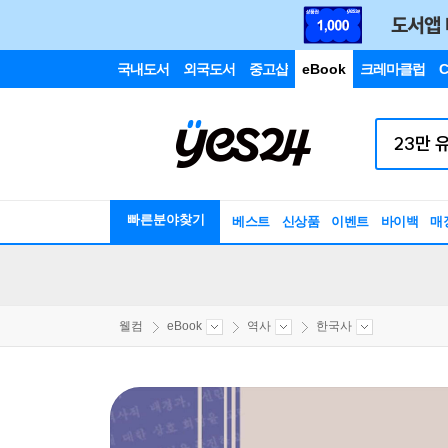
국내도서
외국도서
중고샵
eBook
크레마클럽
C
빠른분야찾기
베스트
신상품
이벤트
바이백
매
웰컴
eBook
역사
한국사