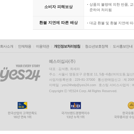
상품의 불량에 의한 반품, 교
소비자 피해보상
준하여 처리됨
환불 지연에 따른 배상
대금 환불 및 환불 지연에 
회사소개
인재채용
이용약관
개인정보처리방침
청소년보호정책
도서홍보안내
대표 : 김석환, 최세라
주소 : 서울시 영등포구 은행로 11, 5층~6층(여의도동,일신
사업자등록번호 : 229-81-37000 통신판매업신고 : 제 200
이메일 : yes24help@yes24.com 호스팅 서비스사업자 :
Copyright ⓒ YES24 Corp. All Rights Reserved.