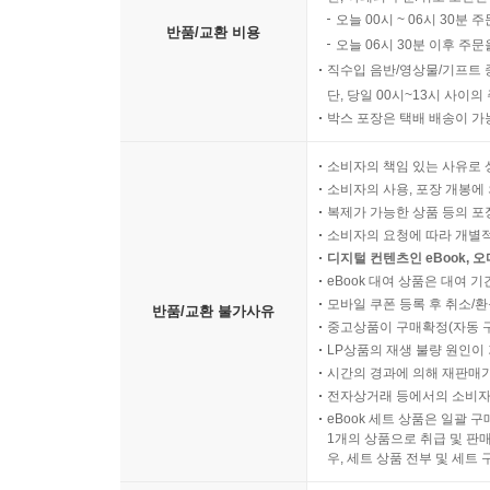
오늘 00시 ~ 06시 30분 
반품/교환 비용
오늘 06시 30분 이후 주문
직수입 음반/영상물/기프트 
단, 당일 00시~13시 사이
박스 포장은 택배 배송이 가
소비자의 책임 있는 사유로 
소비자의 사용, 포장 개봉에 
복제가 가능한 상품 등의 포장을 
소비자의 요청에 따라 개별
디지털 컨텐츠인 eBook, 
eBook 대여 상품은 대여 기
모바일 쿠폰 등록 후 취소/환
반품/교환 불가사유
중고상품이 구매확정(자동 
LP상품의 재생 불량 원인이 기
시간의 경과에 의해 재판매가
전자상거래 등에서의 소비자
eBook 세트 상품은 일괄 
1개의 상품으로 취급 및 판매
우, 세트 상품 전부 및 세트