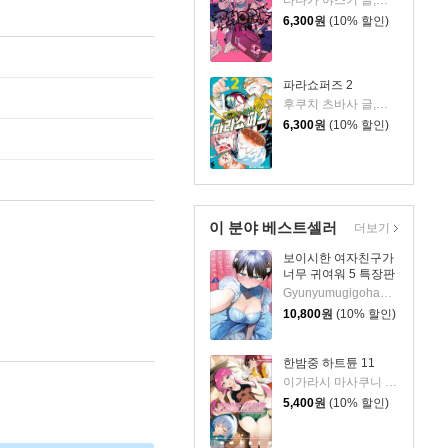
타나카 야스키 글,그림/박연지 역
6,300
원
(10% 할인)
파라쇼퍼즈 2
후쿠치 츠바사 글,그림/정대식 역
6,300
원
(10% 할인)
이 분야 베스트셀러
더보기
보이시한 여자친구가
너무 귀여워 5 특장판
Gyunyumugigohan 글,그림/심이슬 역
10,800
원
(10% 할인)
한밤중 하트튠 11
이가라시 마사쿠니 글그림
5,400
원
(10% 할인)