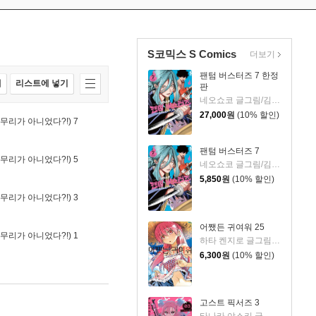
S코믹스 S Comics
더보기
팬텀 버스터즈 7 한정
매
리스트에 넣기
판
네오쇼코 글그림/김지혜 역
27,000
원
(10% 할인)
무리가 아니었다?!) 7
팬텀 버스터즈 7
무리가 아니었다?!) 5
네오쇼코 글그림/김지혜 역
5,850
원
(10% 할인)
무리가 아니었다?!) 3
어쨌든 귀여워 25
무리가 아니었다?!) 1
하타 켄지로 글그림/옷무 역
6,300
원
(10% 할인)
고스트 픽서즈 3