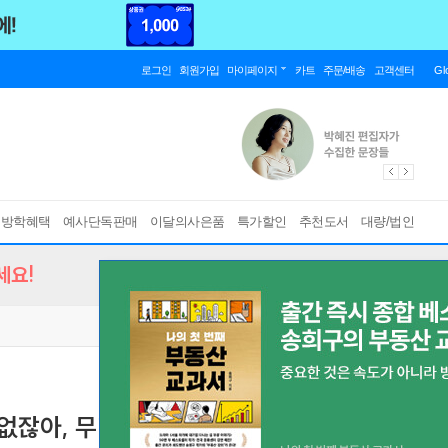
로그인
회원가입
마이페이지
카트
주문/배송
고객센터
Gl
름방학혜택
예사단독판매
이달의사은품
특가할인
추천도서
대량/법인
세요!
 없잖아, 무리무리! (※무리가 아니었다?!)