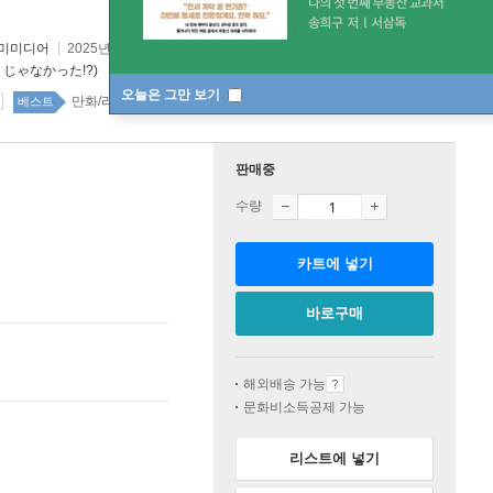
미미디어
2025년 08월 04일
ゃなかった!?)
오늘은 그만 보기
만화/라이트노벨 top100 3주
베스트
판매중
수량
카트에 넣기
바로구매
해외배송 가능
문화비소득공제 가능
리스트에 넣기