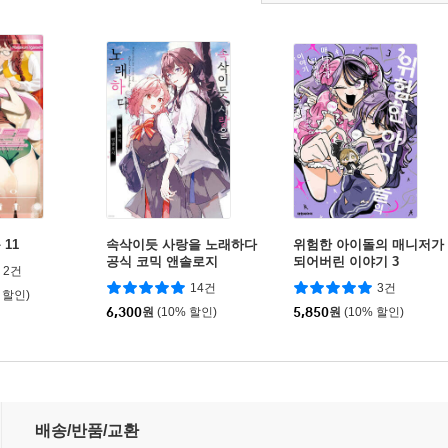
11
속삭이듯 사랑을 노래하다
위험한 아이돌의 매니저가
공식 코믹 앤솔로지
되어버린 이야기 3
2건
14건
3건
 할인)
6,300
원
(10% 할인)
5,850
원
(10% 할인)
 (※무리가 아니었다?!) 6
배송/반품/교환