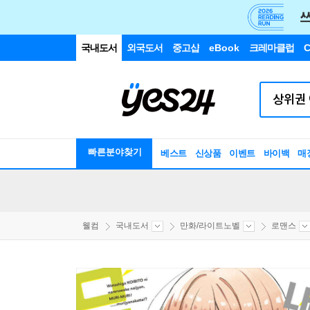
국내도서
외국도서
중고샵
eBook
크레마클럽
C
빠른분야찾기
베스트
신상품
이벤트
바이백
매
웰컴
국내도서
만화/라이트노벨
로맨스