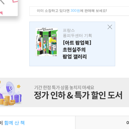
이미 소장하고 있다면
300원
에 판매해 보세요!
프랑스
퐁피두센터 기획
[아트 팝업북]
초현실주의
팝업 갤러리
들이
함께 산 책