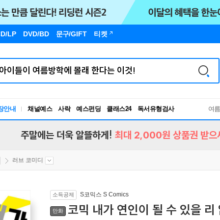
D/LP
DVD/BD
문구
/GIFT
티켓
장안내
채널예스
사락
예스펀딩
클래스24
독서유형검사
여
RBTI Lab
독서유형검사
주말에는 더욱 알뜰하게!
최대 2,000원 상품권 받으
러브 코미디
S코믹스 S Comics
소득공제
코믹 내가 연인이 될 수 있을 리
만화