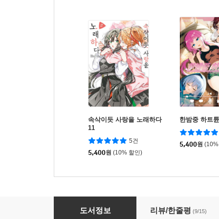
속삭이듯 사랑을 노래하다
한밤중 하트튠 
11
5건
5,400
원
(10%
5,400
원
(10% 할인)
코믹 내가 연인이 될 수 있을 리 없잖아, 무리무리!
도서정보
리뷰/한줄평
(9/15)