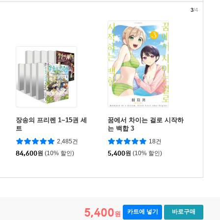
3
/4
장송의 프리렌 1~15권 세
꿈에서 차이는 걸로 시작하
트
는 백합 3
2,485건
18건
84,600
원
(10% 할인)
5,400
원
(10% 할인)
5,400
카트에 넣기
바로구매
원