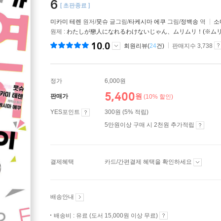
6
[ 초판종료 ]
미카미 테렌
원저/
뭇슈
글그림/
타케시마 에쿠
그림/
정백송
역
소
원제 :
わたしが戀人になれるわけないじゃん、ムリムリ！(※ムリじ
10.0
회원리뷰(
24
건)
판매지수 3,738
정가
6,000원
5,400
원
판매가
(10% 할인)
YES포인트
300원 (5% 적립)
5만원이상 구매 시 2천원 추가적립
결제혜택
카드/간편결제 혜택을 확인하세요
배송안내
배송비 : 유료 (도서 15,000원 이상 무료)