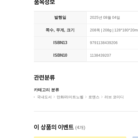
품목정보
발행일
2025년 08월 04일
쪽수, 무게, 크기
208쪽 | 208g | 128*180*20
ISBN13
9791138439206
ISBN10
1138439207
관련분류
카테고리 분류
국내도서
만화/라이트노벨
로맨스
러브 코미디
이 상품의 이벤트
(4개)