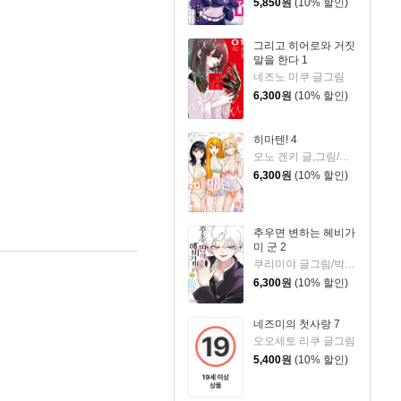
5,850
원
(10% 할인)
그리고 히어로와 거짓
말을 한다 1
네즈노 미쿠 글그림
6,300
원
(10% 할인)
히마텐! 4
오노 겐키 글,그림/이승원 역
6,300
원
(10% 할인)
추우면 변하는 헤비가
미 군 2
쿠리미야 글그림/박은빈 역
6,300
원
(10% 할인)
네즈미의 첫사랑 7
오오세토 리쿠 글그림
5,400
원
(10% 할인)