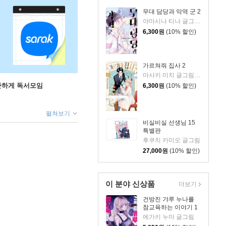
무대 담당과 악역 군 2
야마시나 티나 글그림/현노을 역
6,300
원
(10% 할인)
가르쳐줘 집사 2
마사키 미치 글그림/김수연 역
꾸준하게 독서모임
6,300
원
(10% 할인)
펼쳐보기
비실비실 선생님 15
특별판
후쿠치 카미오 글그림
27,000
원
(10% 할인)
이 분야 신상품
더보기
건방진 갸루 누나를
참교육하는 이야기 1
에가키 누마 글그림