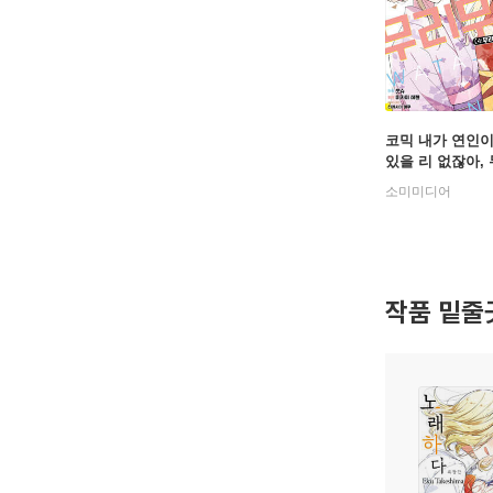
코믹 내가 연인이
있을 리 없잖아,
리! (※무리가 
소미미디어
다?!) 7
작품 밑줄