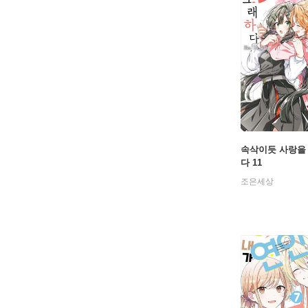
속삭이듯 사랑을
다 11
조은세상