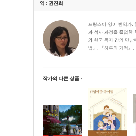
역 :
권진희
프랑스어·영어 번역가.
과 석사 과정을 졸업한 
와 한국 독자 간의 만남
법』, 『하루의 기적』,
작가의 다른 상품