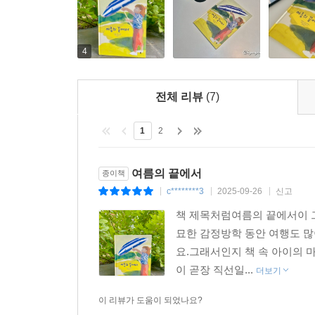
이제야 마음의 준비가 되었어요
4
계절을 기억하는 방식에는 두 가지가 있다. 하나는
연결되어 있다는 점에서 두 가지의 방식은 궤를 
전체 리뷰
(7)
자신의 감정과 상황을 정리해 가는 과정을 잘 보여
준비되지 않았던 마음이 천천히 괜찮아지는 여정을
1
2
아이들만을 위한 것은 아니다. 이미 다 자라버린 어
무언가를 끝낸다는 건 달리기의 결승선을 끊는 것과
여름의 끝에서
종이책
싶지 않다고 말한다. 하지만 피크닉, 별이 뜬 밤,
c********3
2025-09-26
신고
|
|
|
대단한 사건이나 교훈을 통해 보여주지 않는다. 새
책 제목처럼여름의 끝에서이 
통해 그저 ‘보여주는 방식’으로 말하기를 택한다. ‘
묘한 감정방학 동안 여행도 많
한다.
요.그래서인지 책 속 아이의
이 곧장 직선일...
더보기
《여름의 끝에서》는 ‘기다려 주는 책’이다. 우
곱씹으며 마지막에 가닿으면 ‘준비되지 않음’을 
이 리뷰가 도움이 되었나요?