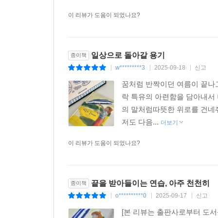
이 리뷰가 도움이 되었나요?
일상으로 돌아갈 용기
종이책
w*********3
2025-09-18
신고
|
|
|
꿈처럼 반짝이던 여름이 끝나
락 특유의 아련함을 담아내서 더
의 말처럼따뜻한 위로를 건네
저도 다음...
더보기
이 리뷰가 도움이 되었나요?
끝을 받아들이는 연습, 아주 천천히
종이책
o**********0
2025-09-17
신고
|
|
|
[본 리뷰는 출판사로부터 도서