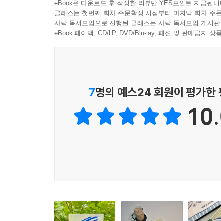
eBook은 다운로드 후 작성한 리뷰만 YES포인트 지급됩니
옆길로 돌아가는 용기
클래스는 첫번째 회차 주문확정 시점부터 마지막 회차 주문
사락 독서모임으로 진행된 클래스는 사락 독서모임 게시판
끝은 언제나 조용히, 그리고 확실하게 찾아온다. 이
eBook 페이백, CD/LP, DVD/Blu-ray, 패션 및 판매금
가족이 짐을 싸고, 문을 잠그고, 이웃에게 작별 인
마음의 균형을 다시 세우는 과정처럼 느껴지기도 한다
어떤 변화는 잠시 옆길로 새야만 비로소 받아들여지
7
명의 예스24 회원이 평가한
이 책에서 가장 인상적이었던 장면은 바로 그 ‘옆
10.
바꾸어 놓는다. 인물들의 움직임에 숨을 불어 넣는 
말을 아끼고, 하늘을 올려다보며 따뜻함을 나눈다.
어른과 아이가 함께 느끼는 이 여백은 서두르지 
반드시 필요하지 않을까.
우리는 언제든 돌아갈 수 있다. 그리고 돌아가는 길
데서 시작되는 법이니까. 그 길에서 우리는 삶의 진
고스란히 스민다. 누군가에게는 끝맺음이 다른 누군가
삶이 너무 바빠서 옆을 돌아볼 틈이 없었다면 그 ‘옆