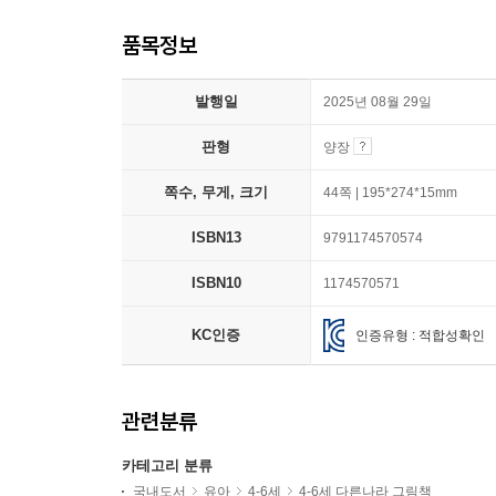
품목정보
발행일
2025년 08월 29일
판형
양장
쪽수, 무게, 크기
44쪽 | 195*274*15mm
ISBN13
9791174570574
ISBN10
1174570571
KC인증
인증유형 : 적합성확인
관련분류
카테고리 분류
국내도서
유아
4-6세
4-6세 다른나라 그림책