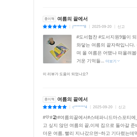
아니다. 끝났다는 사실을 조용히 받아들이는 연습이자
어떤 감정이든, 결국에는 다 지나간다는 사실이 위로
여름의 끝에서
종이책
j*******8
2025-09-20
신고
|
|
|
#도서협찬 #도서지원9월이 되
와닿는 여름의 끝자락입니다. 
며 올 여름은 어땠나 떠올려봅
거운 기억들...
더보기
이 리뷰가 도움이 되었나요?
여름의 끝에서
종이책
c*******4
2025-09-20
신고
|
|
|
#💛#🏖#여름의끝에서#스테파니드마스포티에_글
고 싶지 않던 여름의 끝,이제 집으로 돌아갈 
더운 여름, 빨리 지나갔으면~하고 기다렸는데막