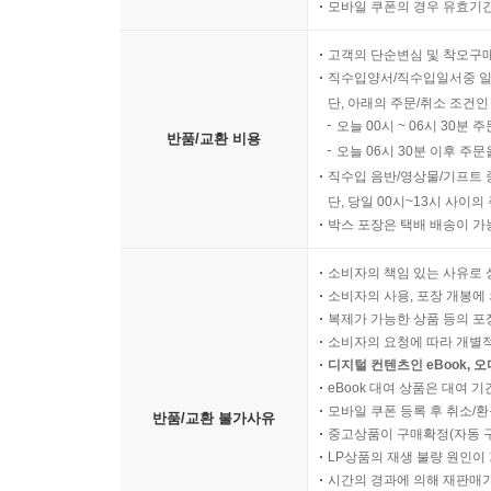
모바일 쿠폰의 경우 유효기간(
고객의 단순변심 및 착오구
직수입양서/직수입일서중 일
단, 아래의 주문/취소 조건인
오늘 00시 ~ 06시 30분 
반품/교환 비용
오늘 06시 30분 이후 주문
직수입 음반/영상물/기프트 
단, 당일 00시~13시 사이
박스 포장은 택배 배송이 가
소비자의 책임 있는 사유로 
소비자의 사용, 포장 개봉에 
복제가 가능한 상품 등의 포장을 
소비자의 요청에 따라 개별
디지털 컨텐츠인 eBook, 
eBook 대여 상품은 대여 기
모바일 쿠폰 등록 후 취소/환
반품/교환 불가사유
중고상품이 구매확정(자동 
LP상품의 재생 불량 원인이 기
시간의 경과에 의해 재판매가