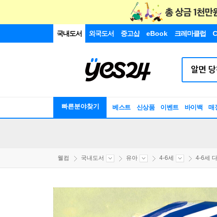
국내도서
외국도서
중고샵
eBook
크레마클럽
C
빠른분야찾기
베스트
신상품
이벤트
바이백
매
웰컴
국내도서
유아
4-6세
4-6세 다