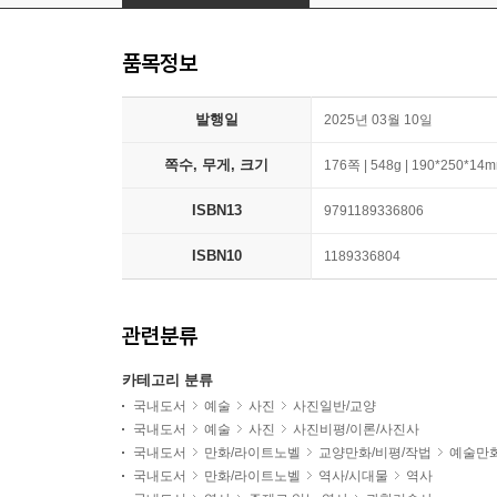
품목정보
발행일
2025년 03월 10일
쪽수, 무게, 크기
176쪽 | 548g | 190*250*14
ISBN13
9791189336806
ISBN10
1189336804
관련분류
카테고리 분류
국내도서
예술
사진
사진일반/교양
국내도서
예술
사진
사진비평/이론/사진사
국내도서
만화/라이트노벨
교양만화/비평/작법
예술만
국내도서
만화/라이트노벨
역사/시대물
역사