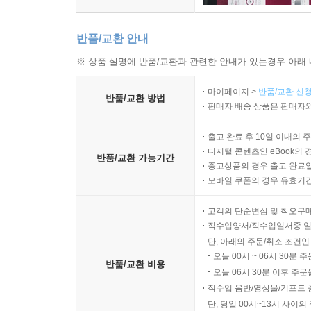
반품/교환 안내
※ 상품 설명에 반품/교환과 관련한 안내가 있는경우 아래 
마이페이지 >
반품/교환 신청
반품/교환 방법
판매자 배송 상품은 판매자와
출고 완료 후 10일 이내의 
디지털 콘텐츠인 eBook의 
반품/교환 가능기간
중고상품의 경우 출고 완료일
모바일 쿠폰의 경우 유효기간(
고객의 단순변심 및 착오구
직수입양서/직수입일서중 일
단, 아래의 주문/취소 조건인
오늘 00시 ~ 06시 30분 
반품/교환 비용
오늘 06시 30분 이후 주문
직수입 음반/영상물/기프트 
단, 당일 00시~13시 사이