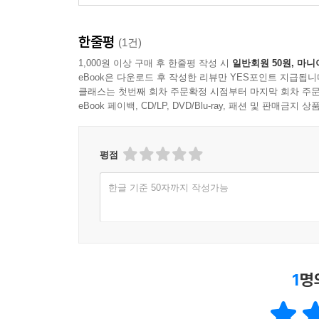
지적으로 흥분되는 책” _《피시아이(Fisheye)》
한줄평
각 장은 주요 기술적, 사회적 지점을 경계로 구분
(1건)
예술가들은 15세기 브루넬레스키와 알베르티 이후 
1,000원 이상 구매 후 한줄평 작성 시
일반회원 50원, 마니
장치 등의 개발을 촉진했다. 베르메르를 비롯한 여
eBook은 다운로드 후 작성한 리뷰만 YES포인트 지급됩니
클래스는 첫번째 회차 주문확정 시점부터 마지막 회차 주문
eBook 페이백, CD/LP, DVD/Blu-ray, 패션 및 판매금
2장은 니엡스가 최초로 사진을 촬영한 해부터 공식적
지지체에 정착시키고자 여러 발명가의 도전이 이어
경쟁을 했다. 당시 가장 널리 퍼진 다게레오타입이 공
평점
3장은 획기적인 사진 프로세스인 콜론디온 습
한글 기준 50자까지 작성가능
(1851~1900년). 나다르와 같은 프로 사진
고발하거나 과학 연구를 하는 데 사진이 쓰이기도 했
4장은 최초의 컬러 단판 프로세스인 오토크롬이 발명
1
명
오토크롬이 발명되었고, 1920년에는 바트레인 
되었다. 사진기도 점점 소형화, 간편화되었다. 이런
흐름이 생겨났다. 또한 사진을 전면에 내세운 [보그], 