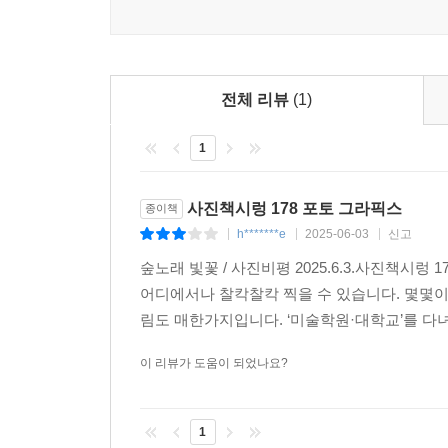
자연스레 브랜드를 형성했다. 이 책은 역사를 주도한 
핫셀블라드 1600F, 콘탁스 S, 라이카 M3, 니콘 F, 소
전문적인 지식을
전체 리뷰
(1)
품격 있는 그래픽으로 담다
“자료가 잘 뒷받침되어 있으며,
1
유머러스하다.” _《프랑스 포토그라피》
사진책시렁 178 포토 그라픽스
종이책
작가는 프랑스의 한 대학에서 그래픽 디자인과 사진
h*******e
2025-06-03
신고
|
|
|
《사진에 관한 비주얼 메모》를 출판한 바 있다
숲노래 빛꽃 / 사진비평 2025.6.3.사진책시
풍부한 출처를 별도로 찾아보는 재미도 쏠쏠하다.
어디에서나 찰칵찰칵 찍을 수 있습니다. 몇몇이
림도 매한가지입니다. ‘미술학원·대학교’를 다녀야
특히 이 책은 사진의 역사를 ‘만화 그래픽’으로
아름답고 품격 있는 그래픽을 보여준다. 이를 190*
이 리뷰가 도움이 되었나요?
사진의 결정적 순간들!
“교육적일 뿐만 아니라
1