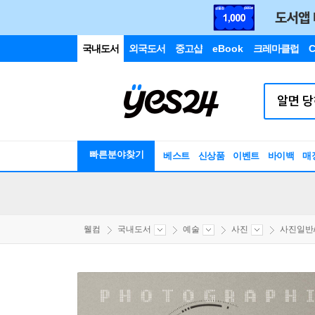
국내도서
외국도서
중고샵
eBook
크레마클럽
C
빠른분야찾기
베스트
신상품
이벤트
바이백
매
웰컴
국내도서
예술
사진
사진일반