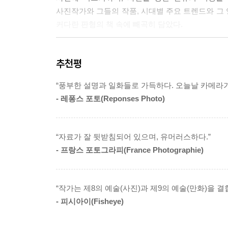
사진작가와 그들의 작품, 시대별 주요 트렌드와 그
사진작가가 다른 것에 전혀 신경 쓰지 않고 사진 작
커다란 판형의 책 속에 빼곡히 담았다.
밍 등)에 대해서는 작가의 통제권을 잃게 됩니다. 
한 실사권을 전적으로 보장받을 수 있는 시스템을 
사진을 둘러싼 모든 것!
--- p.119
추천평
“너무 무겁지 않으면서도
명확하게 펼쳐낸 연대기.” _《레퐁스 포토》
1992년, 월드 와이드 웹은 여전히 텍스트 형식
“풍부한 설명과 일화들로 가득하다. 오늘날 카메라
팀 버너스리가 사진을 제공하는 새로운 버전을 개
- 레퐁스 포토(Reponses Photo)
책의 구성은 연대기적으로 이루어져 있다. 사진의
에 올렸고, 이는 훗날 최초의 웹 사진이 된다.
살펴본다. 총 8장으로 시대 구분이 되어 있으며, 
--- p.151
해(1827년), 사진의 규격화와 표준화를 논의한 해(
“자료가 잘 뒷받침되어 있으며, 유머러스하다.”
식이다.
2021년, 성큼 다가온 미래를 실감하게 한 사건이 있
- 프랑스 포토그라피(France Photographie)
000개의 사진들로 구성된 이 작품은 크리스티 경매장
이런 연대기의 틀 안에서 사진과 관련된 온갖 흥
품이 원본 저작권 역할을 하는 NFT(대체 불가능 
테마는 크게 네 가지로 정리할 수 있다. 첫째
--- p.164
“작가는 제8의 예술(사진)과 제9의 예술(만화)을 
발명품이라기보다는 여러 선구자들의 노력이 함께 빚어
- 피시아이(Fisheye)
최초로 촬영한 이래, 다게르의 다게레오타입이 선풍적
그다음 단계는 어떨까요? 특별한 이미지를 제공할 
(1851년), 컬러 단판 프로세스인 오토크롬(1903년
않을까 싶어요. 어떠한 자료의 도움도 받지 않고, 