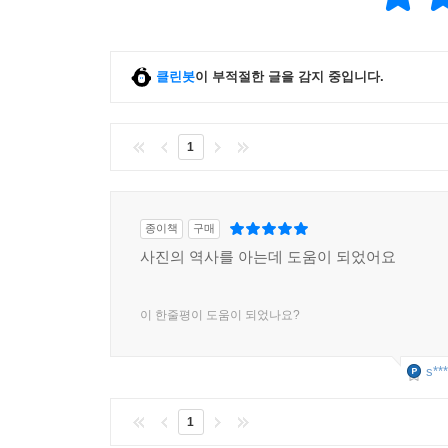
5장은 제2차 세계대전이라는 대사건에서 착안해,
사진이 적국이나 자국에 대해 감시의 도구로 어떻게
클린봇
이 부적절한 글을 감지 중입니다.
사진 조작은 물론, 권력을 향한 사진 증언이 역
묻는다.
1
6장은 제2차 세계대전 이후부터 우주 탐사선 보이
기록사진의 황금기가 시작되었고, 주요 사진 
종이책
구매
산부인과에서 초음파 사진이 사용되는 한편, 인간의 
사진의 역사를 아는데 도움이 되었어요
7장은 디지털 전환이라는 주제 아래, 최초의 C
담았다(1969~2007년). 필름 사진의 시대가 
이 한줄평이 도움이 되었나요?
의해 처음 개발되지만 큰 주목을 받지 못하다가, 
스캐너, 인터넷 등 디지털 도구와 결합되면서 판도
s***
8장은 오늘날 딥페이크와 인공지능 이미지 등을 다
1
사진을 분석하고 이해하기까지에 이르렀다. 안면 인식