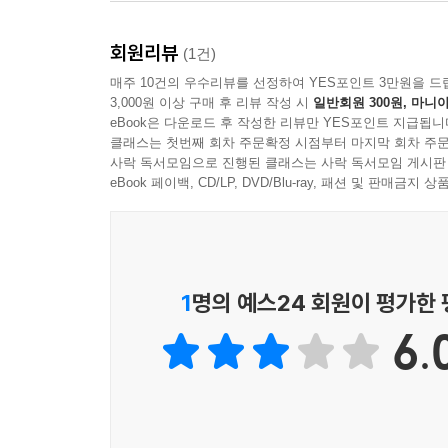
(2007년) 등 작가는 사진기술이 발전해온 과정을 
처럼 말이죠.
회원리뷰
(1건)
두 번째 테마는 ‘사진이 어떻게 사용되었는가’라
--- p.170
매주 10건의 우수리뷰를 선정하여 YES포인트 3만원을 드
이국적인 풍경을 담은 탐험사진, 사회의 어두운 현
3,000원 이상 구매 후 리뷰 작성 시
일반회원 300원, 마니아
도구로 삼는 예술사진 등이다. 사진은 무척 정치적
eBook은 다운로드 후 작성한 리뷰만 YES포인트 지급됩니
클래스는 첫번째 회차 주문확정 시점부터 마지막 회차 주문
신격화하는 데 쓰이기도 했다. 저자는 시대를 
사락 독서모임으로 진행된 클래스는 사락 독서모임 게시판
살펴본다.
eBook 페이백, CD/LP, DVD/Blu-ray, 패션 및 판매금
이 책의 세 번째 테마는, 대담한 사진작가와 그
곳곳에 재현해놓았다. 수록된 사진작가를 일부 일
케이스비어, 에드워드 스타이컨, 폴 스트랜드, 도로시
1
명의 예스24 회원이 평가한
워커 에반스, 닉 우트, 에디 애덤스, 케빈 카터,
헤일로, 리 프리들랜더, 다이앤 아버스, 안드레 
6.
데시에노 등등.
네 번째 테마는 상징적인 장비와 브랜드다. 사진
이래, 그 과정을 더 빠르게, 더 쉽게, 더 저렴하게