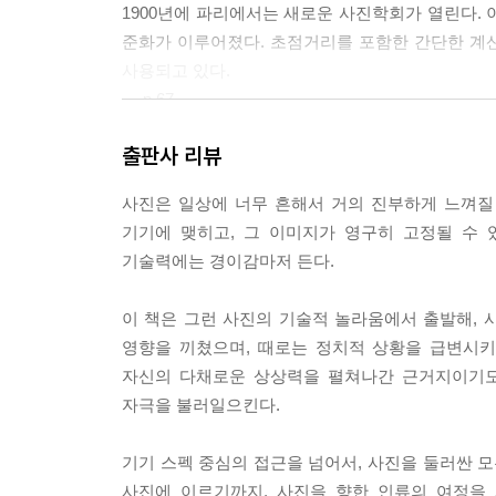
1900년에 파리에서는 새로운 사진학회가 열린다.
준화가 이루어졌다. 초점거리를 포함한 간단한 계산
사용되고 있다.
--- p.67
출판사 리뷰
1920년대에 라디오와의 경쟁을 겪어야 했던 간행
색했다. 그리고 사진작가들에게는 이 매체들이 미술
사진은 일상에 너무 흔해서 거의 진부하게 느껴질
--- p.77
기기에 맺히고, 그 이미지가 영구히 고정될 수
기술력에는 경이감마저 든다.
여성 사진작가의 활동이 주목받기 시작한 것은 20
견줄 만한 명성을 얻는다는 것은 드문 일이었죠. 
이 책은 그런 사진의 기술적 놀라움에서 출발해,
었습니다.
영향을 끼쳤으며, 때로는 정치적 상황을 급변시키
--- p.88
자신의 다채로운 상상력을 펼쳐나간 근거지이기도
자극을 불러일으킨다.
제3자의 불행을 보여주는 사진을 접할 때면, 우리는
정의 동요를 고조시키기만 하는 분쟁이나 전쟁 상황
기기 스펙 중심의 접근을 넘어서, 사진을 둘러싼 모
--- p.111
사진에 이르기까지, 사진을 향한 인류의 여정을 