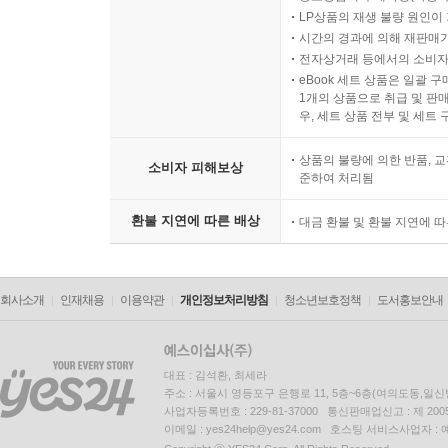
- 위탁판매 및 수탁판매 세무회계
LP상품의 재생 불량 원인이 기
- 주식 이동시 반드시 검토할 사항
시간의 경과에 의해 재판매가
- 법인의 주주에 대한 이익배당 및 세무회계
전자상거래 등에서의 소비자
eBook 세트 상품은 일괄 
- 배당과 관련한 세무실무
1개의 상품으로 취급 및 판매
- 자본금 증자 및 감자 세무회계
우, 세트 상품 전부 및 세트
- 가수금 출자전환
- 비상장법인의 주식양도양수와 세무실무
상품의 불량에 의한 반품, 교
소비자 피해보상
준하여 처리됨
- 법인의 부동산 취득 관련 제비용 및 회계처리
- 법인의 부동산 양도 및 추가 과세 등
환불 지연에 따른 배상
대금 환불 및 환불 지연에 
- 건설중인 자산, 토지, 건물 일괄 취득시 취득가액 
- 비상장법인 주식 평가, 주식 평가와 관련하여 유
- 자기 주식 취득 목적 및 취득 유형, 자기주식 회계
회사소개
인재채용
이용약관
개인정보처리방침
청소년보호정책
도서홍보안내
- 비상장법인의 자기주식 거래와 조세 문제
- 주식 양도에 대한 양도소득세 등 세무
- 법인 폐업 및 청산 세무실무
대표 : 김석환, 최세라
- 외부감사제도 및 감사인 선임
주소 : 서울시 영등포구 은행로 11, 5층~6층(여의도동,일신
사업자등록번호 : 229-81-37000 통신판매업신고 : 제 200
- 창업중소기업 등에 대한 법인세·소득세 감면
이메일 : yes24help@yes24.com 호스팅 서비스사업자 :
- 중소기업에 대한 특별세액 감면