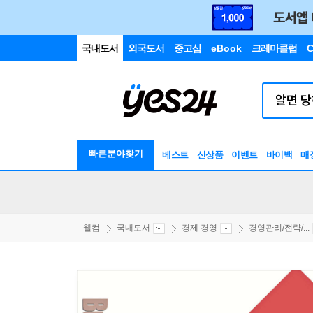
국내도서
외국도서
중고샵
eBook
크레마클럽
C
빠른분야찾기
베스트
신상품
이벤트
바이백
매
웰컴
국내도서
경제 경영
경영관리/전략/...