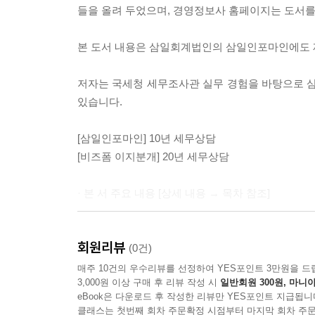
[17] 지출증빙, 제척기간, 소멸시효
들을 올려 두었으며, 경영정보사 홈페이지는 도서를
중소기업의 외상매출금등에 대하여 대손금 계상 여부와 
기간에 부가가치세 대손세액을 공제받을 수 있는 
· PDF 파일 제공 [경영정보사 홈페이지]
본 도서 내용은 삼일회계법인의 삼일인포마인에도 
도서 지면 관계상 본 서에 수록하지 못한 아래 자
- 중소기업의 매출채권의 대손 여부 (법인, 서면-2021-법인
저자는 국세청 세무조사관 실무 경험을 바탕으로 
중소기업인 내국법인의 외상매출금(특수관계인과의 
- 조세 체계 및 분류, 법령 검색
있습니다.
사업을 계속 영위하는지 여부에 상관 없이 「법인세
- 법인과 개인기업의 세금
으로 산입할 수 있는 것임.
- 간이과세자 부가가치세 신고?납부
[삼일인포마인] 10년 세무상담
- 부가가치세 과세유형 전환과 재고납부(매입)세액
[비즈폼 이지분개] 20년 세무상담
[제목] 부가가치세 대손세액공제 가능한 회수기일 
- 보세구역과 부가가치세
[홈택스] 질문일 2024-01-12, 답변일 2024-01-15
- 철 또는 구리스크랩 매입자 납부제도
· 본 서 주요 내용 [상세 내용 → 목차 참조]
회수기일이란 대금을 회수하기로 약정한 날을 의미하
- 일용근로자 근로소득세, 노무 및 4대보험 실무
거래실질에 따라 사실판단할 사안인 것입니다. 다
- 배당소득세 원천징수
· 부가가치세 세무실무
계산서 발급일을 회수기일로 볼 수 있을 것으로 사
회원리뷰
- 퇴직금 및 퇴직소득세 원천징수, 퇴직금 중간정산
(0건)
- 반기별 신고 및 납부
[01] 부가가치세 개념
매주 10건의 우수리뷰를 선정하여 YES포인트 3만원을 드
[1] 소멸시효완성일 이전에 대손상각 또는 접대비로
3,000원 이상 구매 후 리뷰 작성 시
일반회원 300원, 마니아
- 대손상각
[02] 부가가치세 납세의무자 및 사업자등록
(1) 대손처리한 경우
eBook은 다운로드 후 작성한 리뷰만 YES포인트 지급됩니
- 국고보조금 세무회계
[03] 납세지, 주사업장 총괄납부, 사업자단위 과세
1. 손금불산입 유보처분 → 소멸시효 완성일에 손
클래스는 첫번째 회차 주문확정 시점부터 마지막 회차 주문