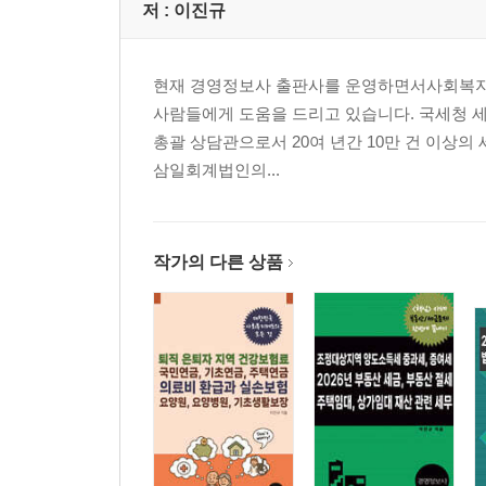
[16] 신용카드 매출 및 신용카드 매출전표등 발행
저 :
이진규
[17] 신용카드 매출 회계처리
[18] 영세율 및 영세율 부가가치세 신고
현재 경영정보사 출판사를 운영하면서사회복지 
[19] 면세제도 및 면세대상
사람들에게 도움을 드리고 있습니다. 국세청 세
[20] 부가가치세 과세표준, 마일리지
총괄 상담관으로서 20여 년간 10만 건 이상의
[21] 과세표준에서 차감하여야 하는 것
삼일회계법인의...
[22] 세금계산서 발급대상이 아닌 것, 손해배상금 등
[23] 간주공급시 과세표준 계산
[24] 토지와 건물 일괄 공급시 과세표준 안분계산
[25] 매입세액공제, 매입자발행세금계산서, 경정청
작가의 다른 상품
[26] 신용카드매출전표?현금영수증 매입세액공제
[27] 면세재화 매입에 대한 의제매입세액공제
[28] 재활용폐자원 등에 대한 매입세액공제 특례
[29] 대손세액공제 및 대손세액공제 사례
[30] 대손세액공제 신청 및 회계처리 사례
[31] 매입세액 불공제
[32] 공통매입세액 중 면세사업분 불공제