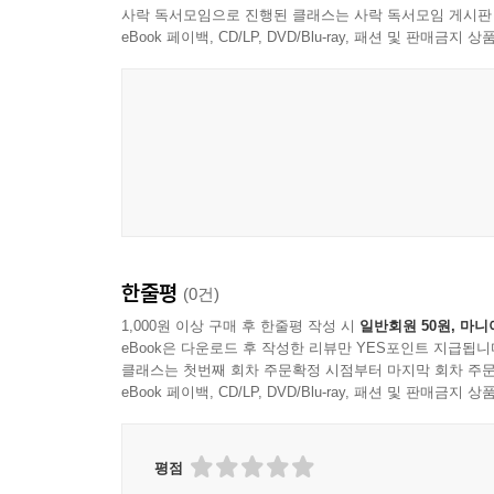
- 리스 세무회계
[04] 부가가치세 과세거래
사락 독서모임으로 진행된 클래스는 사락 독서모임 게시판
2. 손금불산입 기타사외유출 → 사후관리 필요없음
- 위탁판매 및 수탁판매 세무회계
[05] 재화 또는 용역의 공급시기
eBook 페이백, CD/LP, DVD/Blu-ray, 패션 및 판매금
(2) 접대비로 처리한 경우
- 주식 이동시 반드시 검토할 사항
[06] 간주공급(개인적공급, 사업상증여 등)
1. 손금불산입 유보처분 → 소멸시효 완성일에 손
- 법인의 주주에 대한 이익배당 및 세무회계
[07] 사업의 포괄양도양수, 대리납부
2. 손금불산입 기타사외유출 → 사후관리 필요없음
- 배당과 관련한 세무실무
[08] 세금계산서 발급시기, 선발급
- 자본금 증자 및 감자 세무회계
[09] 세금계산서 작성 및 공급시기, 공동도급
[2] 소멸시효완성일이 속하는 사업연도
- 가수금 출자전환
[10] 전자세금계산서, 계산서 의무발급 사업자
(1) 채권추심을 위한 제반조치를 취하고, 재산이 없
- 비상장법인의 주식양도양수와 세무실무
[11] 전자세금계산서 발급과 국세청 전송
대손상각 → 사후관리 필요없음
- 법인의 부동산 취득 관련 제비용 및 회계처리
[12] 전자세금계산서 수정발급과 가산세 적용
(2) 채권추심을 위한 제반조치를 취하였음을 입증할
- 법인의 부동산 양도 및 추가 과세 등
[13] 전자세금계산서 발급방법 등
접대비 → 시부인계산, 한도범위액내 손금산입, 
한줄평
(0건)
- 건설중인 자산, 토지, 건물 일괄 취득시 취득가액 
[14] 영수증 발급대상자 및 영수증 발급
- 비상장법인 주식 평가, 주식 평가와 관련하여 유
[15] 현금영수증, 현금영수증 의무발행 사업자
1,000원 이상 구매 후 한줄평 작성 시
일반회원 50원, 마니
[3] 소멸시효 완성일이 경과한 이후(경청청구 가능)
eBook은 다운로드 후 작성한 리뷰만 YES포인트 지급됩니
- 자기 주식 취득 목적 및 취득 유형, 자기주식 회계
[16] 신용카드 매출 및 부가가치세 신고
경정청구를 하여 소멸시효 완성일이 속하는 사업연
클래스는 첫번째 회차 주문확정 시점부터 마지막 회차 주문
- 비상장법인의 자기주식 거래와 조세 문제
[17] 신용카드 매출 회계처리
(1) 채권추심을 위한 제반조치를 취하였음을 입증할
eBook 페이백, CD/LP, DVD/Blu-ray, 패션 및 판매금
- 주식 양도에 대한 양도소득세 등 세무
[18] 영세율 및 영세율 부가가치세 신고
대손상각 → 사후관리 필요없음
- 법인 폐업 및 청산 세무실무
[19] 면세제도 및 면세대상
(2) 채권추심을 위한 제반조치를 취하였음을 입증할
- 외부감사제도 및 감사인 선임
[20] 부가가치세 과세표준
평점
접대비 → 시부인계산, 한도범위액내 손금산입, 