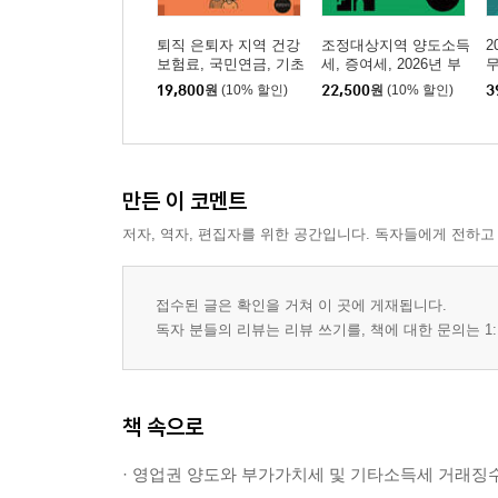
[33] 부가가치세 신고 및 납부기한
[34] 부가가치세 신고 및 실무 유의사항
퇴직 은퇴자 지역 건강
조정대상지역 양도소득
2
[35] 부가가치세 납부 또는 환급 회계처리
보험료, 국민연금, 기초
세, 증여세, 2026년 부
무
연금, 주택연금, 의료비
동산 세금, 부동산 절
치
[36] 부동산 임대수익 부가가치세 신고 및 납부
19,800
원
(10% 할인)
22,500
원
(10% 할인)
3
환급과 실손보험, 요양
세, 주택임대, 상가임대
[37] 폐업자 및 휴업자와의 거래 세무 문제
원, 요양병원, 기초생활
재산 관련 세무
보장
제2부 원천세 실무
만든 이 코멘트
[01] 과세대상 근로소득 및 비과세소득
저자, 역자, 편집자를 위한 공간입니다. 독자들에게 전하고
[02] 종업원 선물, 포상금, 경조사비, 종업원 할인판
[03] 이자소득세 원천징수
접수된 글은 확인을 거쳐 이 곳에 게재됩니다.
[04] 기타소득 및 기타소득세 원천징수
독자 분들의 리뷰는 리뷰 쓰기를, 책에 대한 문의는 1:
[05] 경품 지급과 기타소득세 원천징수 실무
[06] 원천징수대상 사업소득 및 사업소득세 원천징
[07] 간이지급명세서 및 지급명세서 제출, 가산세
책 속으로
[08] 주민세 종업원분 신고 및 납부
· 영업권 양도와 부가가치세 및 기타소득세 거래징
제3부 사례별 세무회계 실무