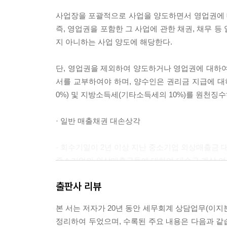
사업장을 포괄적으로 사업을 양도하면서 영업권에 
[01] 퇴직연금 세무실무 및 회계처리
즉, 영업권을 포함한 그 사업에 관한 채권, 채무 
[02] 업무용 승용차 과세 특례
지 아니하는 사업 양도에 해당한다.
[03] 차량과 관련한 세무회계
[04] 수익적 지출, 자본적 지출
단, 영업권을 제외하여 양도하거나 영업권에 대하여
[05] 기숙사 또는 사택 관련 세무회계
서를 교부하여야 하며, 양수인은 권리금 지급에 대
[06] 골프회원권 및 콘도회원권 세무회계
0%) 및 지방소득세(기타소득세의 10%)를 원천징수
[07] 판매 촉진과 관련한 세무회계, 사은품, 상품권,
[08] 손해배상금 및 클레임 세무회계
· 일반 매출채권 대손상각
[09] 금융상품, CMA, MMF, 보험료 세무회계
[10] 소프트웨어, 프로그램 세무회계
- 회수기일이 2년 이상 지난 중소기업 외상매출금
[11] 4대보험, 두루누리, 연말정산 회계처리
중소기업의 외상매출금등에 대하여 대손금 계상 여부와 
[12] 수출실무 및 회계처리
기간에 부가가치세 대손세액을 공제받을 수 있다.
[13] 수입실무 및 회계처리
출판사 리뷰
[14] 외화환산손익 및 외환거래 회계처리
- 회수기일이 2년 이상 지난 외상매출금을 대손금
[15] 전기오류수정손익
본 서는 저자가 20년 동안 세무회계 상담업무(이지
[사전-2021-법령해석부가-0749 2021.05.31]
[16] 가산세 및 적용 사례
정리하여 두었으며, 수록된 주요 내용은 다음과 같
[ 요 지 ]