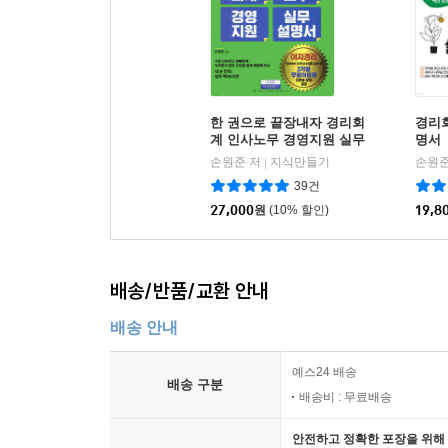
접대비 → 시부인계산, 한도범위액내 손금산입, 
- 세무조정 개요 및 손금불산입
- 유가증권 평가
· 원천세 세무실무
[3] 소멸시효완성일이 경과한 이후(소멸시효완성 사
- 세무조정 사항의 소득처분
채권추심을 위한 제반조치를 취하였음을 입증할 수
- 익금불산입, 배당금수익, 임대보증금 간주익금
[01] 과세대상 근로소득 및 비과세소득
한 권으로 끝장내자 경리회
경리
- 손익의 귀속사업연도, 진행기준
[02] 종업원 선물, 포상금, 경조사비, 종업원 할인판
· 퇴직연금 가입
계 인사노무 경영지원 실무
명서
- 소규모법인 등의 성실신고확인제
[03] 이자소득세 원천징수
설명서
손원준 저
지식만들기
손원준
|
- 특수관계자 외의 거래와 부당행위계산부인
[04] 기타소득 및 기타소득세 원천징수
39건
퇴직연금제도는 회사가 근로자의 퇴직급여를 금융기
- 가지급금 인정이자 및 지급이자 손금불산입
[05] 경품 지급과 기타소득세 원천징수 실무
27,000
원
(10% 할인)
19,8
퇴직금제도와 병행하여 실시할 수 있다. 다만, 20
- 본지점 회계처리 및 세무실무
[06] 원천징수대상 사업소득 및 사업소득세 원천징
하더라도 법적으로 문제될 점은 없다.
- 주식매수선택권(스톡옵션) 비과세 등 세무
[07] 간이지급명세서 및 지급명세서 제출, 가산세
- 법인세 세율 및 법인세 납부, 분납
[08] 주민세 종업원분 신고 및 납부
배송/반품/교환 안내
근로자 수에 따른 퇴직연금 의무가입 연도
- 법인세비용 회계처리
2016년 근로자 300인 이상 사업장
배송 안내
- 법인세 중간예납세액 신고 및 납부
· 사례별 세무회계, 가산세
2017년 근로자 300∼100인 사업장
- 법인지방소득세 신고 및 납부
2018년 근로자 100∼30인 사업장
예스24 배송
배송 구분
- 2025년 개정 세법
[01] 퇴직연금 세무실무 및 회계처리
2019년 근로자 30∼10인 사업장
배송비 : 무료배송
- 2026년 개정 세법(안)
[02] 업무용 승용차 과세 특례
2022년 근로자 10인 미만 사업장
[03] 차량과 관련한 세무회계
안전하고 정확한 포장을 위해 