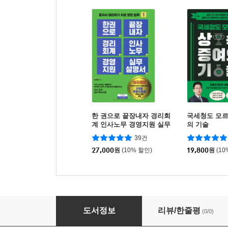
한 권으로 끝장내자 경리회
국세청도 모르
계 인사노무 경영지원 실무
의 기술
설명서
39건
27,000
원
(10% 할인)
19,800
원
(10
사례별 경리 세무회계, 부가가치세, 원천세, 법인
도서정보
리뷰/한줄평
(0/0)