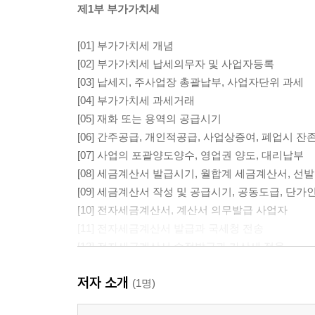
제1부 부가가치세
[01] 부가가치세 개념
[02] 부가가치세 납세의무자 및 사업자등록
[03] 납세지, 주사업장 총괄납부, 사업자단위 과세
[04] 부가가치세 과세거래
[05] 재화 또는 용역의 공급시기
[06] 간주공급, 개인적공급, 사업상증여, 폐업시 잔
[07] 사업의 포괄양도양수, 영업권 양도, 대리납부
[08] 세금계산서 발급시기, 월합계 세금계산서, 선
[09] 세금계산서 작성 및 공급시기, 공동도급, 단가
[10] 전자세금계산서, 계산서 의무발급 사업자
[11] 전자세금계산서 발급과 국세청 전송
[12] 전자세금계산서 수정발급과 가산세 적용
[13] 전자세금계산서 발급방법 등
저자 소개
[14] 영수증 발급대상자 및 영수증 발급
(1명)
[15] 현금영수증, 현금영수증 의무발행 사업자, 