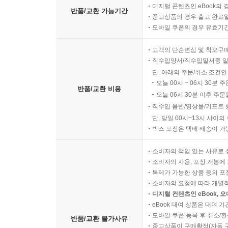
디지털 콘텐츠인 eBook의 
험료를 불입하는 경우 보험료 불입금액 중 저축성 
반품/교환 가능기간
중고상품의 경우 출고 완료일
· PDF 파일 제공 [경영정보사 홈페이지]
료'로 처리한다. 그러나 보험료를 불입함에 있어
모바일 쿠폰의 경우 유효기간(
도서 지면 관계상 본 서에 수록하지 못한 아래 자
저축성인 경우 실무에서는 전액 장기성예금 등 자산
고객의 단순변심 및 착오구
- 조세 체계 및 분류, 법령 검색
--- 본문 중에서
직수입양서/직수입일서중 일
- 법인과 개인기업의 세금
단, 아래의 주문/취소 조건인
오늘 00시 ~ 06시 30분 
- 간이과세자 부가가치세 신고?납부
반품/교환 비용
오늘 06시 30분 이후 주문
- 부가가치세 과세유형 전환과 재고납부(매입)세액
직수입 음반/영상물/기프트 
- 보세구역과 부가가치세
단, 당일 00시~13시 사이
- 철 또는 구리스크랩 매입자 납부제도
박스 포장은 택배 배송이 가
- 일용근로자 근로소득세, 노무 및 4대보험 실무
- 배당소득세 원천징수
소비자의 책임 있는 사유로 
소비자의 사용, 포장 개봉에 
- 퇴직금 및 퇴직소득세 원천징수, 퇴직금 중간정산
복제가 가능한 상품 등의 포장을 
- 반기별 신고 및 납부
소비자의 요청에 따라 개별
- 대손상각
디지털 컨텐츠인 eBook, 
- 국고보조금 세무회계
eBook 대여 상품은 대여 기
모바일 쿠폰 등록 후 취소/환
- 리스 세무회계
반품/교환 불가사유
중고상품이 구매확정(자동 