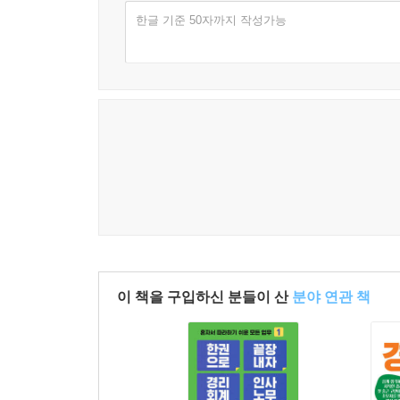
- 창업중소기업 등에 대한 법인세·소득세 감면
[21] 과세표준에서 차감하여야 하는 것
한글 기준 50자까지 작성가능
- 중소기업에 대한 특별세액 감면
[22] 세금계산서 발급대상이 아닌 것
· 폐업한 거래처의 매출채권 대손상각
- 고용을 증대시킨 기업에 대한 세액공제
[23] 간주공급시 과세표준 계산
- 통합고용세액공제
[24] 토지와 건물 일괄 공급시 과세표준 안분계산
[1] 최종회수일부터 3년 이내
- 통합투자세액공제
[25] 매입세액공제, 매입자발행세금계산서
(1) 채권추심을 위한 제반조치를 취하였음에도 재산
- 중소기업 고용증가 인원 사회보험료 세액공제
[26] 신용카드매출전표?현금영수증 매입세액공제
대손상각 → 사후관리 필요없음
- 근로소득을 증대시킨 기업에 대한 세액공제
[27] 면세재화 매입에 대한 의제매입세액공제
(2) 채권추심을 위한 제반조치를 취하였음을 입증할
- 성과공유 중소기업 경영성과급 세액 공제
[28] 재활용폐자원 등에 대한 매입세액공제 특례
소멸시효 완성일이 속하는 사업연도에 손금산입 여
- 연구 및 인력개발비 세액공제
[29] 대손세액공제 및 대손세액공제 사례
- 기업부설연구소 설립 및 전담부서 설치
[30] 대손세액공제 신청 및 회계처리 사례
폐업 사유로는 경정청구할 수 없음 → 소멸시효에 
- 법인세 공제?감면시 유의사항, 공제감면세액 공제
[31] 매입세액 불공제
폐업을 사유로 하는 대손상각은 신고조정으로 손금
- 세액공제?감면의 중복적용배제
[32] 공통매입세액 중 면세사업분 불공제
우 결산조정으로 대손상각비로 처리하고, 대손상각 
- 공제감면에 대한 농어촌특별세 납부
[33] 부가가치세 신고 및 납부기한
이 책을 구입하신 분들이 산
분야 연관 책
- 최저한세 및 세액공제액의 이월공제
[34] 부가가치세 신고 및 실무 유의사항
[2] 소멸시효완성일이 속하는 사업연도
- 임원퇴직금, 급여, 상여금 세무 문제
[35] 부가가치세 납부 또는 환급 회계처리
(1) 채권추심을 위한 제반조치를 취하였음을 입증할
- 기업업무추진비(접대비) 손금산입 및 손금불산입
[36] 철 또는 구리스크랩 매입자 납부제도
대손상각 → 사후관리 필요없음
- 기부금의 손금산입 및 손금불산입
[37] 부동산 임대수익 부가가치세 신고 및 납부
(2) 채권추심을 위한 제반조치를 취하였음을 입증할
- 감가상각비, 내용연수표, 중고자산, 감가상각 의제
[38] 폐업자 및 휴업자와의 거래 세무 문제