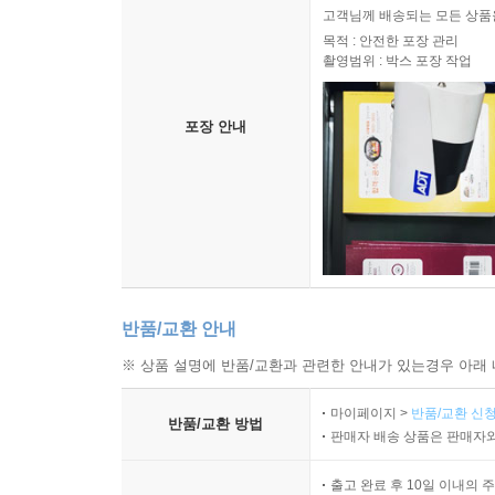
고객님께 배송되는 모든 상품을
[04] 수익적 지출, 자본적 지출
· 회사가 부담한 보험료의 세무회계 처리
목적 : 안전한 포장 관리
[05] 기숙사 또는 사택 관련 세무회계
촬영범위 : 박스 포장 작업
[06] 골프회원권 및 콘도회원권 세무회계
- 직원을 피보험자로 하고, 수익자를 법인으로 하는
[07] 판매 촉진과 관련한 세무회계
포장 안내
[08] 손해배상금 및 클레임 세무회계
[1] 개요
[09] 위탁판매 및 수탁판매 세무회계
법인이 가입하는 대부분의 보험은 임직원을 피보험
[10] 금융상품 세무회계
의 비용으로 하고, 저축성보험료는 장기성예금 등 
[11] 본지점 회계처리 및 세무실무
[12] 소프트웨어, 프로그램 세무회계
[2] 저축성보험료
[13] 4대보험료 및 연말정산 회계처리
만기 이자수익 등을 목적으로 보험회사에 불입하
[14] 수출실무 및 회계처리
으로 처리하거나 장기성예금으로 처리한다. 단, 수
반품/교환 안내
[15] 수입실무 및 회계처리
[16] 보세구역과 부가가치세
※ 상품 설명에 반품/교환과 관련한 안내가 있는경우 아래 
[3] 보장성보험료
[17] 외화환산손익 및 외환거래 회계처리
보장성보험료는 보험료 등 법인의 손금으로 처리한다.
마이페이지 >
반품/교환 신청
[18] 전기오류수정손익
반품/교환 방법
판매자 배송 상품은 판매자와
[19] 가산세 및 적용 사례
[4] 보장성보험과 저축성보험이 혼합된 상품
[20] 지출증빙, 제척기간, 소멸시효
출고 완료 후 10일 이내의 
법인이 종업원의 업무상 재해 및 사망을 보험금 