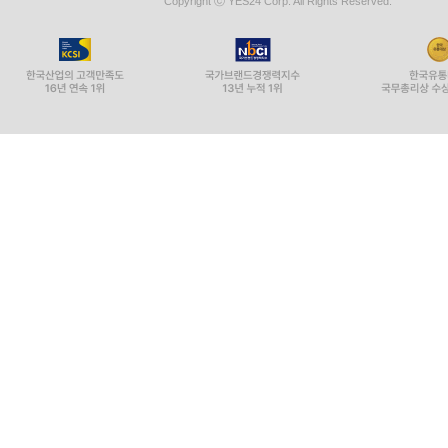
Copyright ⓒ YES24 Corp. All Rights Reserved.
- 고용을 증대시킨 기업에 대한 세액공제
- 통합고용세액공제
- 통합투자세액공제
- 중소기업 고용증가 인원 사회보험료 세액공제
- 근로소득을 증대시킨 기업에 대한 세액공제
- 성과공유 중소기업 경영성과급 세액 공제
- 연구 및 인력개발비 세액공제
- 기업부설연구소 설립 및 전담부서 설치
- 법인세 공제 · 감면시 유의사항, 공제감면세액 공
- 세액공제 · 감면의 중복적용배제
- 공제감면에 대한 농어촌특별세 납부
- 최저한세 및 세액공제액의 이월공제
- 임원퇴직금, 급여, 상여금 세무 문제
- 기업업무추진비(접대비) 손금산입 및 손금불산입
- 기부금의 손금산입 및 손금불산입
- 감가상각비, 내용연수표, 중고자산, 감가상각 의제
- 세무조정 개요 및 손금불산입