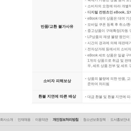
복제가 가능한 상품 등의 포장을 
예정고지세액 납부 및 확정신고?납부
소비자의 요청에 따라 개별
디지털 컨텐츠인 eBook, 
eBook 대여 상품은 대여 기
[34] 부가가치세 신고 및 실무 유의사항
모바일 쿠폰 등록 후 취소/환
반품/교환 불가사유
면세 계산서합계표 제출
중고상품이 구매확정(자동 
매입세금계산서 제출을 누락한 경우
LP상품의 재생 불량 원인이 기
거래처 폐업 및 간이과세자 여부 확인
시간의 경과에 의해 재판매가
전자상거래 등에서의 소비자
부가가치율 검토 및 일반매입 및 고정자산 매입 구
eBook 세트 상품은 일괄 
부가가치세 신고서의 과세표준 명세 작성
1개의 상품으로 취급 및 판매
현금매출명세서 제출대상 사업자의 현금매출명세서
우, 세트 상품 전부 및 세트
부동산임대업자의 부동산임대공급가액명세서 제
상품의 불량에 의한 반품, 교
영세율 적용 사업자의 영세율 신고 및 첨부서류 제
소비자 피해보상
준하여 처리됨
[35] 부가가치세 납부 또는 환급 회계처리
환불 지연에 따른 배상
대금 환불 및 환불 지연에 
부가가치세 납부 회계처리
전자신고세액공제 회계처리
공통매입세액 면세사업분 회계처리
회사소개
인재채용
이용약관
개인정보처리방침
청소년보호정책
도서홍보안내
예정고지세액 납부, 확정신고 및 부가세 납부