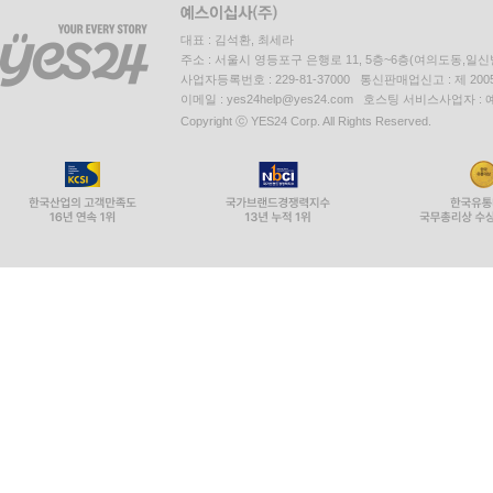
의제매입세액공제 회계처리
부가가치세 환급 관련 회계처리
대표 : 김석환, 최세라
주소 : 서울시 영등포구 은행로 11, 5층~6층(여의도동,일신
사업자등록번호 : 229-81-37000 통신판매업신고 : 제 200
[36] 철 또는 구리스크랩 매입자 납부제도
이메일 : yes24help@yes24.com 호스팅 서비스사업자 :
Copyright ⓒ YES24 Corp. All Rights Reserved.
스크랩 매입 후 스크랩을 매출하는 경우 부가가치세
매출자의 부가가치세 신고?납부 방법
철 또는 구리 스크랩 관련 회계처리
비철금속류 부가가치세 매입자납부제도 시행 안내
[37] 부동산 임대수익 부가가치세 신고 및 납부
임대료 등에 대한 세금계산서 발급
원상복구비 세금계산서 발행 여부
간주임대료의 개인사업자 또는 법인의 수입금액 산
주택 임대는 비과세, 토지 임대는 과세됨
[38] 폐업자 및 휴업자와의 거래 세무 문제
폐업자에게 세금계산서를 발급한 경우 세금계산서 