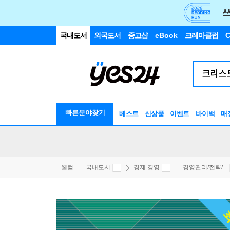
국내도서
외국도서
중고샵
eBook
크레마클럽
C
빠른분야찾기
베스트
신상품
이벤트
바이백
매
웰컴
국내도서
경제 경영
경영관리/전략/...