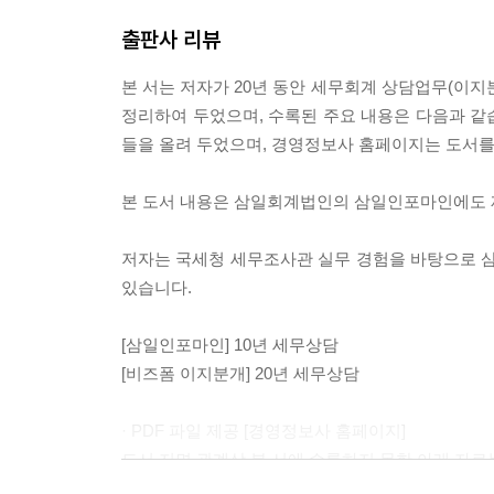
전자세금계산서 활용 및 발급혜택
중소기업의 외상매출금등에 대하여 대손금 계상 여부와 
출판사 리뷰
기간에 부가가치세 대손세액을 공제받을 수 있다.
[14] 영수증 발급대상자 및 영수증 발급
영수증 발급의무자 중 세금계산서를 발급하여야 하
본 서는 저자가 20년 동안 세무회계 상담업무(이지
· 회수기일이 2년 이상 지난 외상매출금을 대손금
영수증 발급의무 면제 대상
정리하여 두었으며, 수록된 주요 내용은 다음과 같
[사전-2021-법령해석부가-0749 2021.05.31]
들을 올려 두었으며, 경영정보사 홈페이지는 도서를
[ 요 지 ]
[15] 현금영수증, 현금영수증 의무발행 사업자
중소기업의 외상매출금등에 대하여 대손금 계상 여부와 
현금영수증가맹점 가입 의무대상 사업자
본 도서 내용은 삼일회계법인의 삼일인포마인에도 
기간에 부가가치세 대손세액을 공제받을 수 있는 
현금영수증 의무발행 사업자 및 미발행시 가산세 
현금매출명세서 제출대상 사업자
저자는 국세청 세무조사관 실무 경험을 바탕으로 
· 중소기업의 매출채권의 대손 여부 (법인, 서면-2021-법인
있습니다.
중소기업인 내국법인의 외상매출금(특수관계인과의 
[16] 신용카드 매출 및 부가가치세 신고
사업을 계속 영위하는지 여부에 상관 없이 「법인세
신용카드 매출 부가가치세 신고
[삼일인포마인] 10년 세무상담
으로 산입할 수 있는 것임.
신용카드 매출전표등 발행세액공제
[비즈폼 이지분개] 20년 세무상담
[제목] 부가가치세 대손세액공제 가능한 회수기일 
[17] 신용카드 매출 회계처리
· PDF 파일 제공 [경영정보사 홈페이지]
〈홈택스〉 질문일 2024-01-12, 답변일 2024-01-15
매출과 동시에 신용카드로 결제받은 경우 회계처리
도서 지면 관계상 본 서에 수록하지 못한 아래 자
회수기일이란 대금을 회수하기로 약정한 날을 의미하
외상매출 후 그 대금을 신용카드로 결제받은 경우