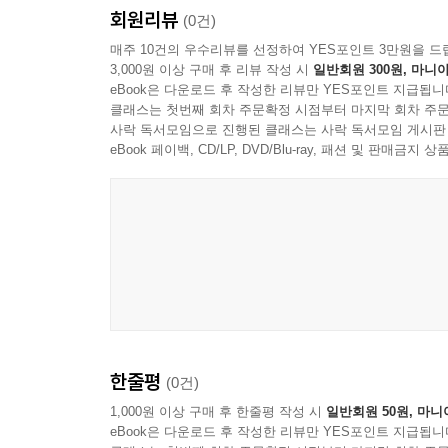
거래실질에 따라 사실판단할 사안인 것입니다. 다
회원리뷰
· 조세 체계 및 분류, 법령 검색
(0건)
계산서 발급일을 회수기일로 볼 수 있을 것으로 사
[18] 영세율 및 영세율 부가가치세 신고
· 법인과 개인기업의 세금
매주 10건의 우수리뷰를 선정하여 YES포인트 3만원을 드
3,000원 이상 구매 후 리뷰 작성 시
일반회원 300원, 마니아
영세율과 면세 차이점
· 간이과세자 부가가치세 신고?납부
[1] 소멸시효완성일 이전에 대손상각 또는 접대비로
eBook은 다운로드 후 작성한 리뷰만 YES포인트 지급됩니
영세율이 적용되는 재화 또는 용역
· 부가가치세 과세유형 전환과 재고납부(매입)세액
(1) 대손처리한 경우
클래스는 첫번째 회차 주문확정 시점부터 마지막 회차 주문
영세율과세표준 과소신고 가산세
· 보세구역과 부가가치세
사락 독서모임으로 진행된 클래스는 사락 독서모임 게시판
1. 손금불산입 유보처분 → 소멸시효 완성일에 손
수출품생산업자가 수출업자에게 공급하는 재화 또
· 철 또는 구리스크랩 매입자 납부제도
eBook 페이백, CD/LP, DVD/Blu-ray, 패션 및 판매금
2. 손금불산입 기타사외유출 → 사후관리 필요없음
수출재화 임가공용역
· 일용근로자 근로소득세, 노무 및 4대보험 실무
(2) 접대비로 처리한 경우
영세율이 아님에도 영세율 세금계산서를 발급한 경
· 배당소득세 원천징수
1. 손금불산입 유보처분 → 소멸시효 완성일에 손
· 퇴직금 및 퇴직소득세 원천징수, 퇴직금 중간정산
2. 손금불산입 기타사외유출 → 사후관리 필요없음
[19] 면세제도 및 면세대상
· 반기별 신고 및 납부
과세사업자의 경우에도 면세 재화 또는 용역을 공급
· 대손상각
[2] 소멸시효완성일이 속하는 사업연도
토지 매매는 면세되나 토지 임대는 과세됨
· 국고보조금 세무회계
(1) 채권추심을 위한 제반조치를 취하고, 재산이 없
면세사업자가 차량을 매각하는 경우 면세 계산서를
· 리스 세무회계
대손상각 → 사후관리 필요없음
· 위탁판매 및 수탁판매 세무회계
(2) 채권추심을 위한 제반조치를 취하였음을 입증할
한줄평
(0건)
[20] 부가가치세 과세표준
· 주식 이동시 반드시 검토할 사항
접대비 → 시부인계산, 한도범위액내 손금산입, 
재화의 공급과 관련한 마일리지는 과세표준에 포함
· 법인의 주주에 대한 이익배당 및 세무회계
1,000원 이상 구매 후 한줄평 작성 시
일반회원 50원, 마니
eBook은 다운로드 후 작성한 리뷰만 YES포인트 지급됩니
용역의 공급과 관련한 마일리지는 과세표준에 포함
· 배당과 관련한 세무실무
[3] 소멸시효 완성일이 경과한 이후(경청청구 가능)