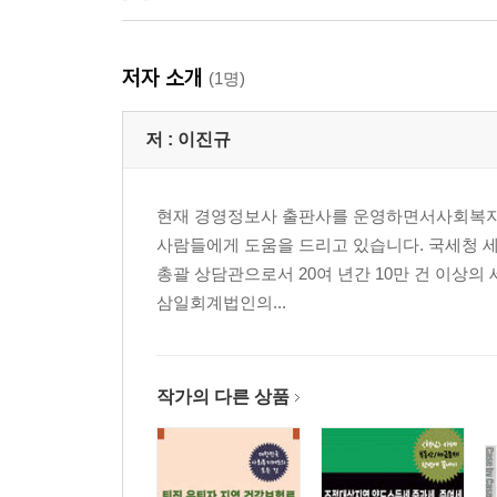
[06] 간주공급(개인적공급, 사업상증여 등)
저자 소개
종업원 선물의 세무처리
(1명)
사은품을 제공하는 경우 과세여부
폐업시 잔존재화 과세
저 :
이진규
[07] 사업의 포괄양도양수, 대리납부
현재 경영정보사 출판사를 운영하면서사회복지 
영업권 양도와 부가가치세 및 기타소득세 거래징수
사람들에게 도움을 드리고 있습니다. 국세청 세
포괄적 사업양도양수의 세무상 문제
총괄 상담관으로서 20여 년간 10만 건 이상의
포괄양도양수와 창업중소기업 감면 여부
삼일회계법인의...
포괄양도양수 회계처리 사례
[08] 세금계산서 발급시기, 선발급
세금계산서 발급의무의 면제
작가의 다른 상품
신용카드매출전표, 현금영수증 발급시 세금계산서 
월합계 세금계산서 발급
중간지급조건부 거래