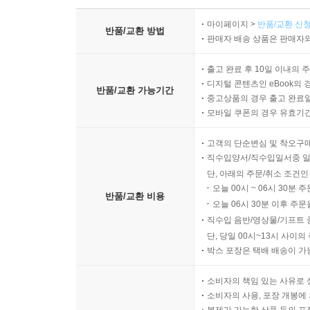
[3] 보장성보험료
마이페이지 >
반품/교환 신청
반품/교환 방법
[31] 매입세액 불공제
판매자 배송 상품은 판매자와
보장성보험료는 보험료 등 법인의 손금으로 처리한다.
비영업용소형승용차의 구입 및 유지와 관련한 매
매입세액을 공제받을 수 있는 승용자동차
출고 완료 후 10일 이내의 
[4] 보장성보험과 저축성보험이 혼합된 상품
디지털 콘텐츠인 eBook의 
골프회원권 매입세액 및 매각시 부가가치세 과세 
반품/교환 가능기간
법인이 종업원의 업무상 재해 및 사망을 보험금 
중고상품의 경우 출고 완료일
토지의 조성, 정지 등과 관련한 매입세액을 공제받을
험료를 불입하는 경우 보험료 불입금액 중 저축성 
모바일 쿠폰의 경우 유효기간(
기부물품의 매입세액
료'로 처리한다. 그러나 보험료를 불입함에 있어
고객의 단순변심 및 착오구
저축성인 경우 실무에서는 전액 장기성예금 등 자산
직수입양서/직수입일서중 일
[32] 공통매입세액 중 면세사업분 불공제
단, 아래의 주문/취소 조건인
공통매입세액 및 공통매입세액 안분계산
오늘 00시 ~ 06시 30분 
공통매입세액 안분계산방법
반품/교환 비용
오늘 06시 30분 이후 주문
공통매입세액 정산
직수입 음반/영상물/기프트 
공통매입세액 안분계산 생략
단, 당일 00시~13시 사이
공통매입세액의 납부세액 또는 환급세액 재계산
박스 포장은 택배 배송이 가
소비자의 책임 있는 사유로 
[33] 부가가치세 신고 및 납부기한
소비자의 사용, 포장 개봉에 
예정신고?납부 및 확정신고·납부 대상자