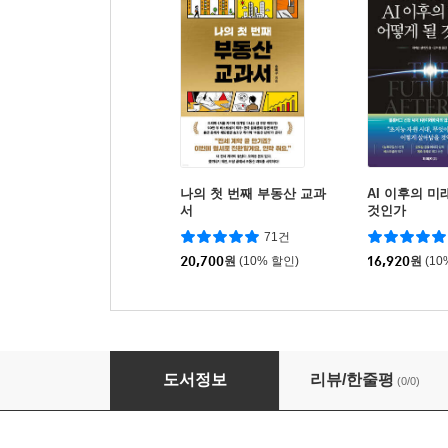
나의 첫 번째 부동산 교과
AI 이후의 미
서
것인가
71건
20,700
원
(10% 할인)
16,920
원
(10
2026년 법인기업의 세무실무, 법인세, 부가가치
도서정보
리뷰/한줄평
(0/0)