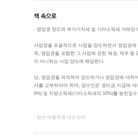
[12] 전자세금계산서 수정발급과 가산세 적용
책 속으로
전자세금계산서 작성일자를 잘못하여 발급한 경우
계약 해제 또는 반품 관련 수정세금계산서 발급방
· 영업권 양도와 부가가치세 및 기타소득세 거래징
반품시 전자세금계산서 수정발급
필요적 기재사항을 잘못 기재한 경우
사업장을 포괄적으로 사업을 양도하면서 영업권에 
착오로 전자세금계산서를 이중으로 발급한 경우
즉, 영업권을 포함한 그 사업에 관한 채권, 채무
공급받는 자를 잘못 기재하여 세금계산서를 발행한
지 아니하는 사업 양도에 해당한다.
사업자를 주민등록기재분으로 세금계산서 발급한 
과세표준 및 세율을 잘못하여 실제보다 과다하게 
단, 영업권을 제외하여 양도하거나 영업권에 대하여
과세표준 및 세액을 잘못하여 실제보다 과소하게 
서를 교부하여야 하며, 양수인은 권리금 지급에 대
내국신용장 또는 구매확인서가 거래시기 이후 발급
0%) 및 지방소득세(기타소득세의 10%)를 원천징수
세금계산서를 발급하여야 하나 영세율 세금계산서를
전자세금계산서 발급대상자가 종이세금계산서를 
종이세금계산서 발급
· 일반 매출채권 대손상각
[13] 전자세금계산서 발급방법 등
회수기일이 2년 이상 지난 중소기업 외상매출금 