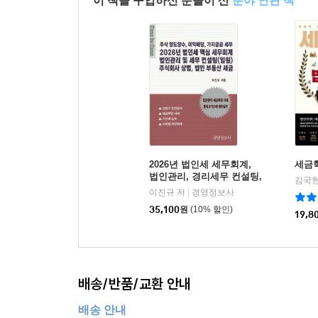
이 책을 구입하신 분들이 산
분야 연관 책
[24] 토지와 건물 일괄 공급시 과세표준 안분계산
· 중소기업 고용증가 인원 사회보험료 세액공제
과세되는 건물 등의 과세표준 (기준시가에 의하는 
· 근로소득을 증대시킨 기업에 대한 세액공제
[2] 소멸시효완성일이 속하는 사업연도
건물 및 토지 매각의 경우 계산서 발급의무 면제
· 성과공유 중소기업 경영성과급 세액 공제
(1) 채권추심을 위한 제반조치를 취하였음을 입증할
· 연구 및 인력개발비 세액공제
대손상각 → 사후관리 필요없음
[25] 매입세액공제, 매입자발행세금계산서
· 기업부설연구소 설립 및 전담부서 설치
(2) 채권추심을 위한 제반조치를 취하였음을 입증할
전기 이전 신고누락한 매입세금계산서의 매입세액
· 법인세 공제?감면시 유의사항, 공제감면세액 공제
접대비 → 시부인계산, 한도범위액내 손금산입, 
경정청구 및 경정청구시 제출할 서류
· 세액공제?감면의 중복적용배제
· 공제감면에 대한 농어촌특별세 납부
[3] 소멸시효완성일이 경과한 이후(소멸시효완성 사
[26] 신용카드매출전표?현금영수증 매입세액공제
· 최저한세 및 세액공제액의 이월공제
채권추심을 위한 제반조치를 취하였음을 입증할 수
2026년 법인세 세무회계,
세금
임직원개인명의 신용카드의 경우 매입세액을 공제받
· 임원퇴직금, 급여, 상여금 세무 문제
법인관리, 경리세무 컨설팅,
법인 상법, 법인 부동산 세
항공료 및 고속철도요금 카드결제시 매입세액공제를
· 기업업무추진비(접대비) 손금산입 및 손금불산입
이진규 저
경영정보사
|
· 퇴직연금 가입
금
결제대행업체 신용카드매출전표 매입세액 공제 가
· 기부금의 손금산입 및 손금불산입
35,100
원
(10% 할인)
19,8
종업원 선물구입과 관련한 매입세액 공제대상 여부
· 감가상각비, 내용연수표, 중고자산, 감가상각 의제
퇴직연금제도는 회사가 근로자의 퇴직급여를 금융기
신용카드매출전표로 매입세액을 공제받을 수 없는
· 세무조정 개요 및 손금불산입
퇴직금제도와 병행하여 실시할 수 있다. 다만, 20
간이과세자로부터 현금영수증을 발급받은 경우 매
· 유가증권 평가
하더라도 법적으로 문제될 점은 없다.
배송/반품/교환 안내
· 세무조정 사항의 소득처분
[27] 면세재화 매입에 대한 의제매입세액공제
· 익금불산입, 배당금수익, 임대보증금 간주익금
근로자 수에 따른 퇴직연금 의무가입 연도
배송 안내