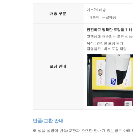
의제매입세액공제대상 사업자
· 손익의 귀속사업연도, 진행기준
2016년 근로자 300인 이상 사업장
의제매입세액공제를 받을 수 있는 면세물품
· 소규모법인 등의 성실신고확인제
예스24 배송
2017년 근로자 300~100인 사업장
배송 구분
의제매입세액공제율 및 공제한도
· 특수관계자 외의 거래와 부당행위계산부인
배송비 : 무료배송
2018년 근로자 100~30인 사업장
· 가지급금 인정이자 및 지급이자 손금불산입
2019년 근로자 30~10인 사업장
안전하고 정확한 포장을 위해 
[28] 재활용폐자원 등에 대한 매입세액공제 특례
· 본지점 회계처리 및 세무실무
2022년 근로자 10인 미만 사업장
고객님께 배송되는 모든 상품을
공제대상 사업자
· 주식매수선택권(스톡옵션) 비과세 등 세무
목적 : 안전한 포장 관리
매입세액공제를 받을 수 있는 재활용폐자원등의 범
· 법인세 세율 및 법인세 납부, 분납
촬영범위 : 박스 포장 작업
· 회사가 부담한 보험료의 세무회계 처리
· 법인세비용 회계처리
[29] 대손세액공제 및 대손세액공제 사례
· 법인세 중간예납세액 신고 및 납부
· 직원을 피보험자로 하고, 수익자를 법인으로 하는
포장 안내
회수기일이 2년 이상 지난 중소기업 외상매출금 
· 법인지방소득세 신고 및 납부
폐업한 거래처의 매출채권에 대한 대손세액공제
· 2025년 개정 세법
[1] 개요
부도어음 대손세액공제
· 2026년 개정 세법(안)
법인이 가입하는 대부분의 보험은 임직원을 피보험
소멸시효 완성에 의한 매출채권의 대손세액공제
의 비용으로 하고, 저축성보험료는 장기성예금 등 
[30] 대손세액공제 신청 및 회계처리 사례
[2] 저축성보험료
대손세액공제 경정청구
만기 이자수익 등을 목적으로 보험회사에 불입하
반품/교환 안내
대손세액공제 신청시 첨부서류
으로 처리하거나 장기성예금으로 처리한다. 단, 수
※ 상품 설명에 반품/교환과 관련한 안내가 있는경우 아래 
대손세액공제 회계처리 사례