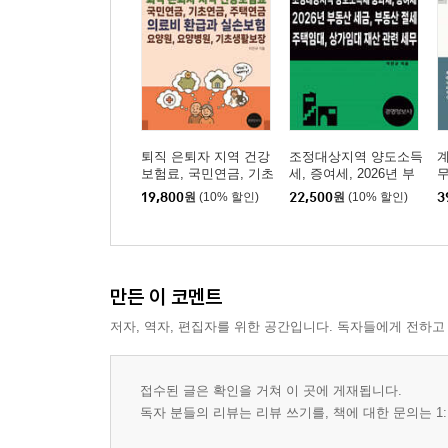
완성도기준지급조건
공급시기 이후 세금계산서를 발급한 경우 세무리스
[09] 세금계산서 작성 및 공급시기, 공동도급
사업자등록번호 구성
위탁판매 및 수탁판매
퇴직 은퇴자 지역 건강
조정대상지역 양도소득
계
본점과 지점간 세금계산서 발급 등
보험료, 국민연금, 기초
세, 증여세, 2026년 부
무
연금, 주택연금, 의료비
동산 세금, 부동산 절
별
단가인하, 잠정가액 등에 의한 세금계산서 발급
19,800
원
(10% 할인)
22,500
원
(10% 할인)
3
환급과 실손보험, 요양
세, 주택임대, 상가임대
원, 요양병원, 기초생활
재산 관련 세무
보장
[10] 전자세금계산서, 계산서 의무발급 사업자
직전연도 공급가액이 1억 4백만원 이상인 개인사
만든 이 코멘트
면세사업자 전자계산서 발급의무 및 미발급 가산세
저자, 역자, 편집자를 위한 공간입니다. 독자들에게 전하고
[11] 전자세금계산서 발급과 국세청 전송
전자세금계산서 발급 및 지연발급에 대한 가산세 
접수된 글은 확인을 거쳐 이 곳에 게재됩니다.
전자세금계산서 국세청 전송기한
독자 분들의 리뷰는 리뷰 쓰기를, 책에 대한 문의는 1:
전자세금계산서 수정 발급 및 전송기한