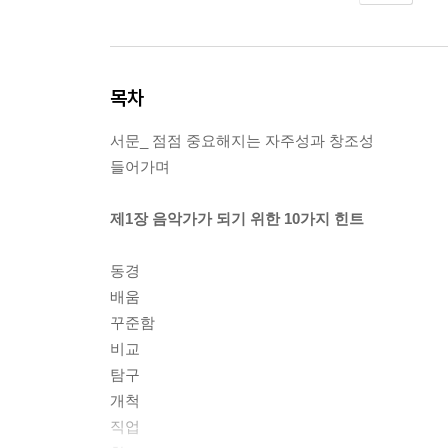
목차
서문_ 점점 중요해지는 자주성과 창조성
들어가며
제1장 음악가가 되기 위한 10가지 힌트
동경
배움
꾸준함
비교
탐구
개척
직업