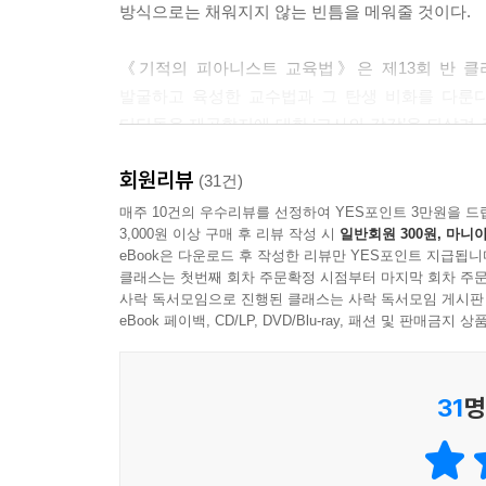
방식으로는 채워지지 않는 빈틈을 메워줄 것이다.
《기적의 피아니스트 교육법》은 제13회 반 클라
발굴하고 육성한 교수법과 그 탄생 비화를 다룬다
디딤돌을 제공할지에 대한 ‘교사의 감각’을 되살려
리듬을 효과적으로 체득하게 하는 방법 등 모든 
회원리뷰
인지도를 쌓는 전략, 악보만으로 얻기 어려운 
(31건)
선생님이라면 이 책에서 반드시 단서를 찾을 수 있
매주 10건의 우수리뷰를 선정하여 YES포인트 3만원을 드
3,000원 이상 구매 후 리뷰 작성 시
일반회원 300원, 마니아
eBook은 다운로드 후 작성한 리뷰만 YES포인트 지급됩니
연령대별 피아노 교수법부터 악곡의 듣기·해석·울림
클래스는 첫번째 회차 주문확정 시점부터 마지막 회차 주문
피아노 선생님과 학생이 모두 배워야 할 연주의 마
사락 독서모임으로 진행된 클래스는 사락 독서모임 게시판
eBook 페이백, CD/LP, DVD/Blu-ray, 패션 및 판매금
《기적의 피아니스트 교육법》은 선천적인 시각 장애
최연소 비평가상을 수상하고 마침내 반 클라이번 
31
명
공개한다. 그를 6세부터 12년간 지도한 저자는 
악곡 이해를 돕는 해석 지도, 고난도 작품을 소
사례에 그치지 않고, 다양한 학생에게 적용 가능한 