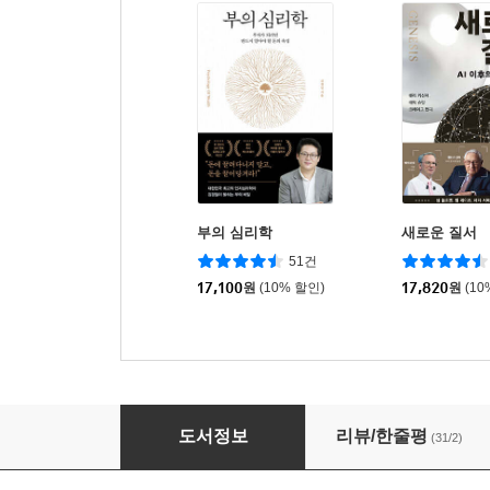
부의 심리학
새로운 질서
51건
17,100
원
(10% 할인)
17,820
원
(10
기적의 피아니스트 교육법
도서정보
리뷰/한줄평
(31/2)