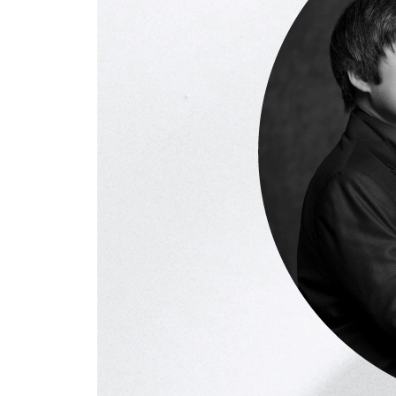
아티큘레이션과 언어의 리듬
좋은 의미로 루즈해지자
연주에 반영되는 템포 감각
편안함과 여유로움의 중요성
커뮤니케이션의 중요성
전 세계에 통하는 표현법을 확립해라
위기를 즐기다
제5장 피아니스트로서의 삶
교육 활동과 연주 활동
효율적으로 계획 세우기
실전 경험을 늘려라
프로의 자부심을 가져라
연습 시간, 어떻게 확보해야 할까?
인풋과 아웃풋의 균형
사람들 앞에 서면 얻는 것