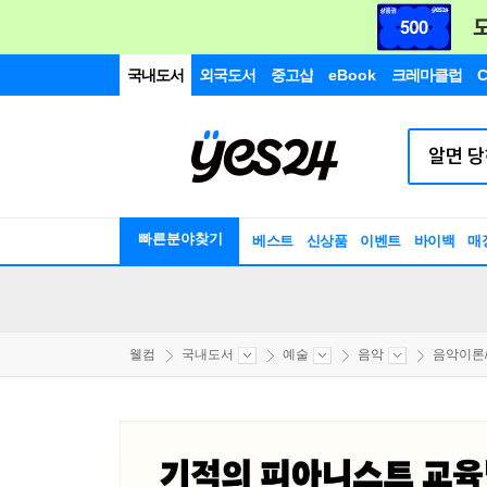
국내도서
외국도서
중고샵
eBook
크레마클럽
C
빠른분야찾기
베스트
신상품
이벤트
바이백
매
웰컴
국내도서
예술
음악
음악이론