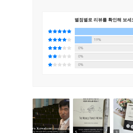
이 책은 20년 경력의 베테랑 피아니스트이자 
교육법을 소개한다. 특히 학생이 슬럼프에 빠지거나 
별점별로 리뷰를 확인해 보세
단순한 기교를 넘어 감정·해석·표현이 통합된 복
교사의 역할을 기술적 측면과 정신적 측면으로 나
지도법을 함께 알려준다. 교육의 방식은 다양해졌지만
19%
교육 방향을 제시하며, 교사로서의 성취감과 긍정적인
0%
0%
창조성과 자주성을 빛내줄 피아노 선생님의 생각 도
0%
가장 실용적이고 체계적인 피아노 교수법의 원리
‘피아노 건반 위에 천사가 춤을 추는 것 같다’
‘언제나 위로와 용기를 받는 곳이다’
바흐, 베토벤, 모차르트, 블라디미르 호로비츠 등
병행해 왔다. 이는 스스로 음악을 탐구하고 해석하
《기적의 피아니스트 교육법》은 세계적인 피아니
수 있도록 돕는 교육 방식을 소개한다. 음악가 
5
3