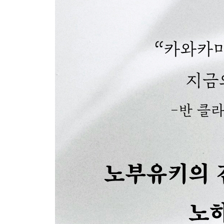
전문 지식을 갖춰라
피아노과는 무엇을 공부할까?
제6장 무한한 가능성을 열다
일은 만드는 것이다
무슨 일이든 적극적으로 하라
변화를 이끄는 행동력
창조성은 제로에서 시작되지 않는다
자신만이 할 수 있는 일
전문성과 복합성
어떻게 한계를 넘는가
꿈을 이루는 목표 노트
감수성을 잃지 말라
그릇이 커지는 순간
마치며