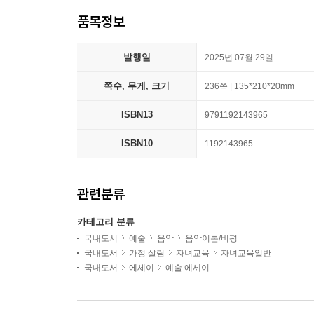
품목정보
발행일
2025년 07월 29일
쪽수, 무게, 크기
236쪽 | 135*210*20mm
ISBN13
9791192143965
ISBN10
1192143965
관련분류
카테고리 분류
국내도서
예술
음악
음악이론/비평
국내도서
가정 살림
자녀교육
자녀교육일반
국내도서
에세이
예술 에세이