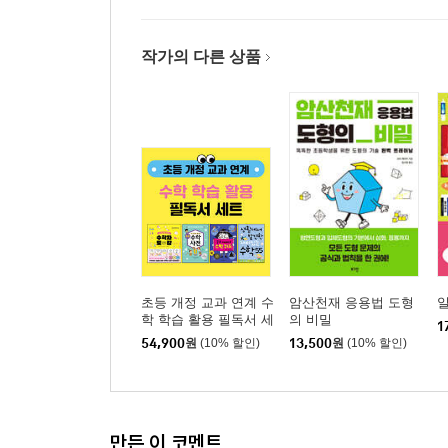
작가의 다른 상품
초등 개정 교과 연계 수
암산천재 응용법 도형
일
학 학습 활용 필독서 세
의 비밀
1
트
54,900
원
(10% 할인)
13,500
원
(10% 할인)
만든 이 코멘트