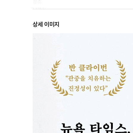
창조
날갯짓
성장
상세 이미지
제2장 피아노 재능을 키우는 시간
노부유키가 성공한 이유
악보는 데이터일 뿐이다
어머니의 행동력
본무대의 기회를 만드는 것
즐기면서 하는 연습
즉흥 연주 경험을 쌓다
칭찬을 아끼지 않는 태도
라이브 연주를 한 번에 성공시킨 프로 의식
하농과 체르니는 꼭 필요할까?
사람마다 표현 방식은 다르다
제3장 음악 해석력을 높이는 교육