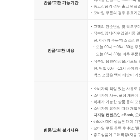
반품/교환 가능기간
중고상품의 경우 출고 완료일
모바일 쿠폰의 경우 유효기간(
고객의 단순변심 및 착오구
직수입양서/직수입일서중 일
단, 아래의 주문/취소 조건인
오늘 00시 ~ 06시 30분 
반품/교환 비용
오늘 06시 30분 이후 주문
직수입 음반/영상물/기프트 
단, 당일 00시~13시 사이
박스 포장은 택배 배송이 가
소비자의 책임 있는 사유로 
소비자의 사용, 포장 개봉에 
복제가 가능한 상품 등의 포장을 
소비자의 요청에 따라 개별
디지털 컨텐츠인 eBook, 
eBook 대여 상품은 대여 기
모바일 쿠폰 등록 후 취소/환
반품/교환 불가사유
중고상품이 구매확정(자동 