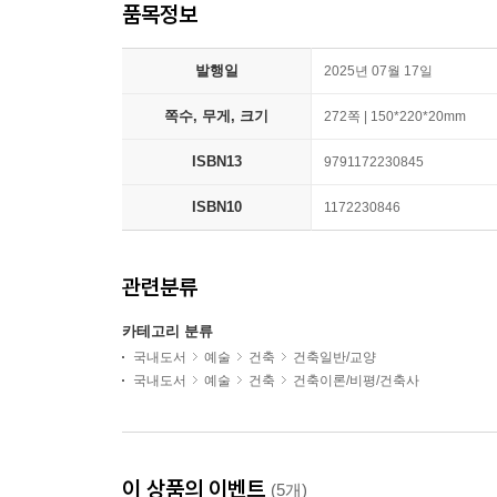
품목정보
발행일
2025년 07월 17일
쪽수, 무게, 크기
272쪽 | 150*220*20mm
ISBN13
9791172230845
ISBN10
1172230846
관련분류
카테고리 분류
국내도서
예술
건축
건축일반/교양
국내도서
예술
건축
건축이론/비평/건축사
이 상품의 이벤트
(5개)