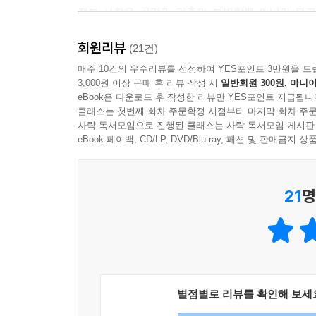
전통 사찰은 공간과 건축의 특별함뿐 아니라 불
사실은 사찰이 타 종교나 외부에 대한 배척보다는
회원리뷰
경계를 무너뜨린 열린 공간이었다. 특정 종교만의
(21건)
것이다.
매주 10건의 우수리뷰를 선정하여 YES포인트 3만원을 드
3,000원 이상 구매 후 리뷰 작성 시
일반회원 300원, 마니아
eBook은 다운로드 후 작성한 리뷰만 YES포인트 지급됩니
책은 사찰이 종교적 공간이면서도 이를 넘어 사회
클래스는 첫번째 회차 주문확정 시점부터 마지막 회차 주문
세월을 넘어 전해진 전통사찰이야말로 우리 역사와
사락 독서모임으로 진행된 클래스는 사락 독서모임 게시판
eBook 페이백, CD/LP, DVD/Blu-ray, 패션 및 판매금
천년의 문화유산과 소중한 가치를 지키며 지혜와 
21
명
전통사찰이 전하는 포용과 존중의 메시지는 갈등과
천년이 더 지나도, 무너지지 않는 공간 철학과 유연
그러나 현실은 전통사찰의 가치를 제대로 인식하지
귀중한 문화유산이며, 우리가 관심을 가지고 다가갈
까닭이고 이 책이 나온 이유이다.
별점별로 리뷰를 확인해 보세