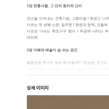
1장 전통사찰, 그 안의 원리와 신비
천년을 지켜내는 건축기법, 그랭이질 / 못생긴 나무는
이르는 첫 번째 산문, 일주문 / 현판과 편액, 건물에 
다포로 나뉘는 목조가구 형식 / 허공에 나타난 
데자뷔
2장 지혜와 예술이 숨 쉬는 공간
울울창창 전나무 숲은 왜 있을까? / 점승법, 공간의
누하진입법 / 보여주고 싶다면 먼저 가려라, 억경 
정갈함마저 더한 수경시설, 물확 / 공간을 통제하는 
/ 석탑에 숨은 비밀 / 탑은 반드시 홀수 층으로 세운
상세 이미지
따라 달라지는 법당 명칭 / 최고 지존을 모신 곳, 대
3장 모두를 포용하는 품이 넓은 공간