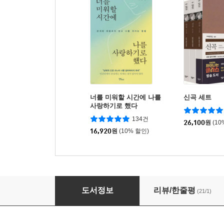
너를 미워할 시간에 나를
신곡 세트
사랑하기로 했다
134건
26,100
원
(10
16,920
원
(10% 할인)
신선 두꺼비가 지키는 전통 사찰 이야기
도서정보
리뷰/한줄평
(21/1)