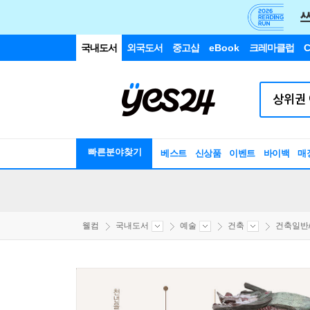
국내도서
외국도서
중고샵
eBook
크레마클럽
C
빠른분야찾기
베스트
신상품
이벤트
바이백
매
웰컴
국내도서
예술
건축
건축일반