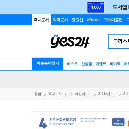
국내도서
외국도서
중고샵
eBook
크레마클럽
C
빠른분야찾기
베스트
신상품
이벤트
바이백
매
웰컴
국내도서
어린이
3-4학년
3-