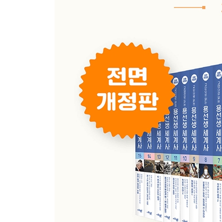
튀르크인이 유연을 꺾고 초원의 지배자가 되다
돌궐 제국이 비단길을 장악하다
수나라와 당나라의 이간책으로 돌궐 제국이
붕괴되다
튀르크인의 끝나지 않은 역사
4교시 아리아인이 인도의 주인 자리를 되찾다
‘라자’들의 땅 라자스탄 주
굽타 왕조가 브라만교를 부활시키다
브라만교가 힌두교로 탈바꿈하다
인도 고전 문화가 황금기를 누리다
힌두교가 인도 대표 종교로 자리 잡다
힌두교와 불교가 아시아 전역으로 퍼져 나가다
5교시 이슬람의 시대가 열리다