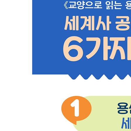
바이킹의 고향, 스칸디나비아 지역을 가다
프랑크 족이 서유럽을 통일하다
크리스트교가 둘로 갈라지다
카롤루스 대제가 서로마 황제 자리에 오르다
동쪽에서 이슬람 세력을 막아낸 비잔티움 제국
바이킹의 시대가 열리다