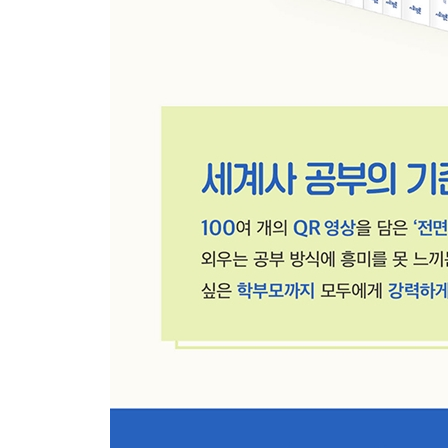
이슬람의 고향 아라비아 반도를 찾아서
아라비아반도가 새로운 무역의 중심지로 떠오르다
무함마드, 천사의 계시를 받아 이슬람교를 창시하
이슬람교가 아라비아반도를 뒤덮다
칼리프들이 이슬람교의 기반을 다지다
이슬람 제국이 탄생하다
6교시 이슬람 세계가 황금기를 맞이하다
지중해로 뻗어나간 이슬람 세계, 북아프리카의
오늘날
우마이야 왕조와 시아파가 탄생하다
우마이야 왕조, 이슬람 제국을 전성기로 이끌다
아바스 왕조와 세계의 중심 바그다드
세 명의 칼리프가 등장하다
7교시 서로마 제국 멸망 이후 급변하는 유럽