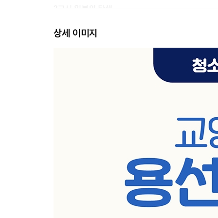
2교시 일본의 탄생
상세 이미지
가깝고도 먼 나라 일본의 이모저모
일본은 알고 보면 꽤 큰 나라
한반도에서 건너온 사람들이 벼농사와 철기를
퍼트리다
치열한 경쟁을 거쳐 강력한 왕이 등장하다
쇼토쿠 태자, 불교를 도입하고 왕권을 강화하다
다이카 개신과 일본의 탄생
율령을 공포하고 수도를 옮기다
당나라의 영향을 듬뿍 받은 나라 시대
후지와라 가문이 일본의 실권을 장악하다
3교시 유라시아 초원의 풍운아 튀르크
중앙아시아에 정착한 유목민의 후예들
선비가 세운 초원의 제국 유연