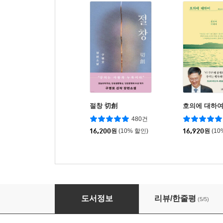
절창 切創
호의에 대하
480건
16,200
원
(10% 할인)
16,920
원
(10
교양으로 읽는 용선생 세계사 4
도서정보
리뷰/한줄평
(5/5)