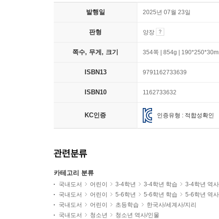
발행일
2025년 07월 23일
판형
양장
쪽수, 무게, 크기
354쪽 | 854g | 190*250*30
ISBN13
9791162733639
ISBN10
1162733632
KC인증
인증유형 : 적합성확인
관련분류
카테고리 분류
국내도서
어린이
3-4학년
3-4학년 학습
3-4학년 역
국내도서
어린이
5-6학년
5-6학년 학습
5-6학년 역
국내도서
어린이
초등학습
한국사/세계사/지리
국내도서
청소년
청소년 역사/인물