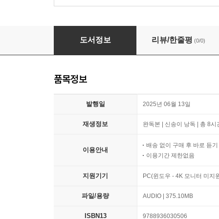
스토리텔링성경 구약 10 에스라, 느헤미야, 에스
도서정보
리뷰/한줄평
(0/0)
품목정보
발행일
2025년 06월 13일
재생정보
완독본 | 신송이 낭독 | 총 8시
배송 없이 구매 후 바로 듣
이용안내
이용기간 제한없음
지원기기
PC(윈도우 - 4K 모니터 미
파일/용량
AUDIO | 375.10MB
ISBN13
9788936030506