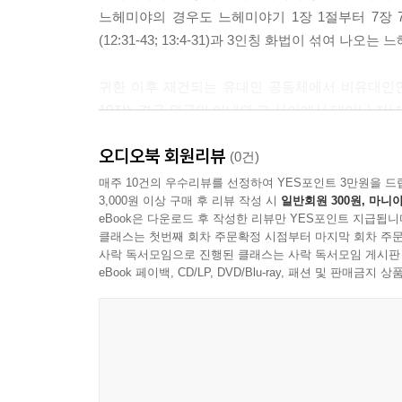
느헤미야의 경우도 느헤미야기 1장 1절부터 7장 
(12:31-43; 13:4-31)과 3인칭 화법이 섞여 나오
귀환 이후 재건되는 유대인 공동체에서 비유대인인
10장). 결국 외국인 아내와 그 사이에서 태어난 자녀
오디오북 회원리뷰
독자들은 에스더기를 읽으면서 역사를 재구성하려 하
(0건)
유대인이 페르시아 왕국 안에 있는 유대인의 적들을
매주 10건의 우수리뷰를 선정하여 YES포인트 3만원을 드
3,000원 이상 구매 후 리뷰 작성 시
일반회원 300원, 마니아
보이지 않는다. 이는 초기엔 에스더기가 정경이 아니었
eBook은 다운로드 후 작성한 리뷰만 YES포인트 지급됩니
하나님의 이름 “여호와”나 “야훼”가 직접 언급되지 
클래스는 첫번째 회차 주문확정 시점부터 마지막 회차 주문
사락 독서모임으로 진행된 클래스는 사락 독서모임 게시판
스토리텔러들의 도움을 받아 독자들은 2천 년 이전
eBook 페이백, CD/LP, DVD/Blu-ray, 패션 및 판매금
거기에 대한 보복으로서의 전국적 투쟁, 민족 순혈
페르시아 고레스 왕의 유대 포로 석방 및 귀환과 관
1) 스토리텔링성경이란 어떤 책인가요?