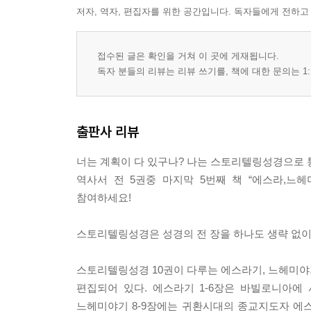
저자, 역자, 편집자를 위한 공간입니다. 독자들에게 전하고
4 왕후 에스더의 결단 219
5 에스더, 왕 앞으로 나아가다 225
6 추앙받는 모르드개 231
접수된 글은 확인을 거쳐 이 곳에 게재됩니다.
7 하만의 몰락 236
독자 분들의 리뷰는 리뷰 쓰기를, 책에 대한 문의는 1:
8 왕의 새로운 조서 243
9 유다인들의 부림절 251
10 지위가 높아진 모르드개 261
출판사 리뷰
감수자의 말 민영진 266
너는 계획이 다 있구나? 나는 스토리텔링성경으로 
역사서 전 5권중 마지막 5번째 책 “에스라,느헤
참여하세요!
스토리텔링성경은 성경의 전 장을 하나도 생략 없이
스토리텔링성경 10권이 다루는 에스라기, 느헤미야기
편집되어 있다. 에스라기 1-6장은 바빌로니아에
느헤미야기 8-9장에는 귀환시대의 종교지도자 에