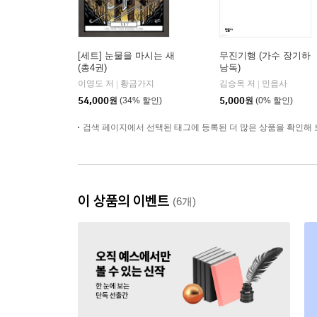
[세트] 눈물을 마시는 새
무진기행 (가수 장기하
(총4권)
낭독)
이영도 저
황금가지
김승옥 저
민음사
|
|
54,000
원
(34% 할인)
5,000
원
(0% 할인)
검색 페이지에서 선택된 태그에 등록된 더 많은 상품을 확인해 
이 상품의 이벤트
(6개)