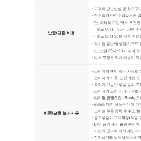
고객의 단순변심 및 착오구
직수입양서/직수입일서중 일
단, 아래의 주문/취소 조건인
오늘 00시 ~ 06시 30분 
반품/교환 비용
오늘 06시 30분 이후 주문
직수입 음반/영상물/기프트 
단, 당일 00시~13시 사이
박스 포장은 택배 배송이 가
소비자의 책임 있는 사유로 
소비자의 사용, 포장 개봉에 
복제가 가능한 상품 등의 포장을 
소비자의 요청에 따라 개별
디지털 컨텐츠인 eBook, 
eBook 대여 상품은 대여 기
모바일 쿠폰 등록 후 취소/환
반품/교환 불가사유
중고상품이 구매확정(자동 
LP상품의 재생 불량 원인이 기
시간의 경과에 의해 재판매가
전자상거래 등에서의 소비자