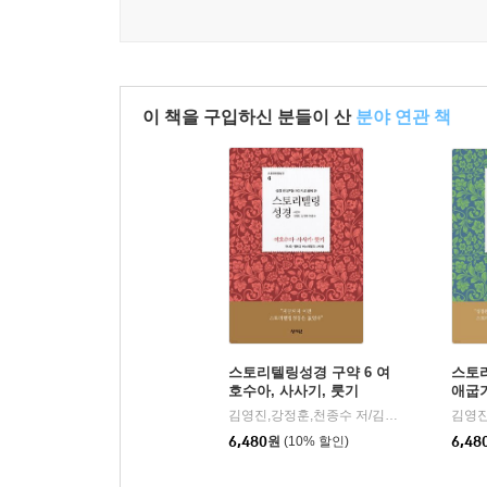
이 책을 구입하신 분들이 산
분야 연관 책
스토리텔링성경 구약 6 여
스토리
호수아, 사사기, 룻기
애굽
김영진,강정훈,천종수 저/김천정 그림
성서
|
6,480
원
(10% 할인)
6,48