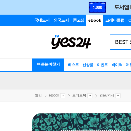
국내도서
외국도서
중고샵
eBook
크레마클럽
C
빠른분야찾기
베스트
신상품
이벤트
바이백
매
웰컴
eBook
오디오북
인문/역사