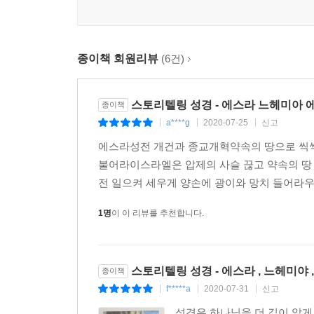
우리네 인생 이야기로 젖어드는
생명과 구원의 거룩한 이야기
종이책 회원리뷰
(6건)
성서원의 스토리텔링성경은 예로부터 사람들에게 가장
내용을 간추리거나 주요 내용을 발췌한 요약 성경이
해설을 곁들여 이야기로 풀어, 성경의 메시지를 
스토리텔링 성경 - 에스라 느헤미아 
종이책
비롯해서 주석과 해설의 기능까지 함께 하느라, 본래
a****g
2020-07-25
신고
|
|
|
성경의 본문을 기준으로 해서 “요셉과 그 형제들 이야
에스라성전 개건과 종교개혁약속의 땅으로 씩씩
무려 500매로, 2.5배가 된다. 이처럼 분량이
불어라이스라엘은 압제의 사슬 끊고 약속의 땅
본문을 읽은 뒤 경건하고 거룩한 묵상을 통해 말씀
전 일으켜 세우게 양손에 광이와 망치 들어라우
독자의 감동과 서로 만날 때, 독자는 삶이 한층 풍
이해하지 못하고 그냥 10번 읽는 것보다 스토리텔링
1명
이 이 리뷰를 추천합니다.
스토리텔링 성경 - 에스라 , 느헤미야 
종이책
f*****a
2020-07-31
신고
|
|
|
성경은 하나님을 더 깊이 알게