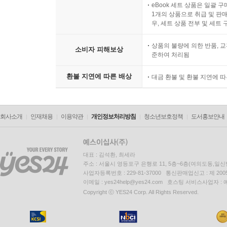
eBook 세트 상품은 일괄 
1개의 상품으로 취급 및 판매
우, 세트 상품 전부 및 세트
상품의 불량에 의한 반품, 교
소비자 피해보상
준하여 처리됨
환불 지연에 따른 배상
대금 환불 및 환불 지연에 
회사소개
인재채용
이용약관
개인정보처리방침
청소년보호정책
도서홍보안내
대표 : 김석환, 최세라
주소 : 서울시 영등포구 은행로 11, 5층~6층(여의도동,일신
사업자등록번호 : 229-81-37000 통신판매업신고 : 제 200
이메일 : yes24help@yes24.com 호스팅 서비스사업자 :
Copyright ⓒ YES24 Corp. All Rights Reserved.