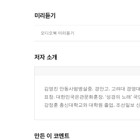
2 느헤미야의 귀환 99
미리듣기
3 예루살렘 성벽 보수 107
4 대적들의 훼방 113
5 느헤미야의 사회 개혁 119
오디오북 미리듣기
6 대적들의 음모와 성벽 공사의 완공 126
7 제1차 귀환자 명단 133
저자 소개
8 율법의 낭독과 초막절 140
9 회개의 기도 147
10 언약의 확증 156
11 거주지를 정하다 162
김영진 안동사범병설중. 경안고. 고려대 경영대
12 제사장 명단과 성벽 봉헌식 168
표창. 대한민국은관문화훈장. ‘성경의 노래’ 국민일보 
13 유다 사회의 정화 운동 176
강정훈 총신대학교와 대학원 졸업, 조선일보 신춘
에스더: 유다인들의 위기와 승리
1 왕후 와스디가 폐위되다 190
2 왕후로 간택된 에스더 202
만든 이 코멘트
3 하만의 음모 210