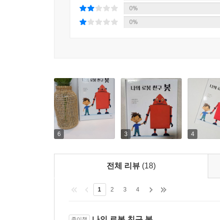
0%
0%
6
3
4
전체 리뷰
(18)
1
2
3
4
나의 로봇 친구 봇
종이책