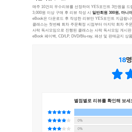
아이뿐만 아니라 어른이 되어서도 여전히 이런 시행착
매주 10건의 우수리뷰를 선정하여 YES포인트 3만원을 드
3,000원 이상 구매 후 리뷰 작성 시
일반회원 300원, 마니아
완벽한 배려보다 중요한 것은 진심이다. 그러니 친구
eBook은 다운로드 후 작성한 리뷰만 YES포인트 지급됩니
클래스는 첫번째 회차 주문확정 시점부터 마지막 회차 주문
텍스트가 없어 더 깊어지는 이야기
사락 독서모임으로 진행된 클래스는 사락 독서모임 게시판
eBook 페이백, CD/LP, DVD/Blu-ray, 패션 및 판매금
이 책은 후반부에 텍스트가 사라지고 그림만 남습
표현해 볼 수 있습니다. 말이 사라진 공간에서 아
18
명
굳이 말을 하지 않더라도 친구가 되는 건 전혀 문제
서툴던 배려와 친절도 잘 맞춰질 것 같습니다. 친
《나의 로봇 친구 봇》은 ‘친구가 되고 싶은 마음’이
별점별로 리뷰를 확인해 보세
0%
0%