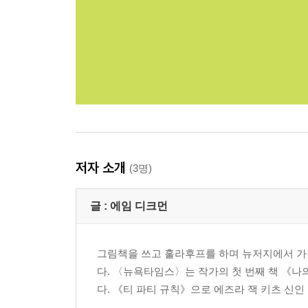
저자 소개
(3명)
글 :
에임 디크먼
그림책을 쓰고 훌라후프를 하며 뉴저지에서 가족
다. 〈뉴욕타임스〉는 작가의 첫 번째 책 《나의
다. 《티 파티 규칙》으로 에즈라 잭 키츠 신인