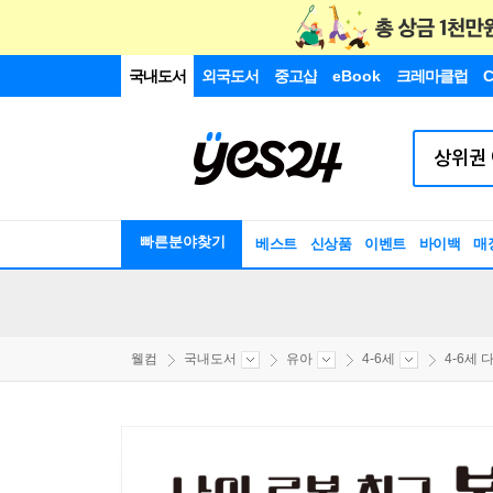
국내도서
외국도서
중고샵
eBook
크레마클럽
C
빠른분야찾기
베스트
신상품
이벤트
바이백
매
웰컴
국내도서
유아
4-6세
4-6세 다