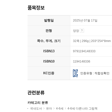
품목정보
발행일
2025년 07월 17일
판형
양장
쪽수, 무게, 크기
32쪽 | 296g | 203*254*8mm
ISBN13
9791194148333
ISBN10
1194148336
KC인증
인증유형 : 적합성확인
관련분류
카테고리 분류
국내도서
유아
4-6세
4-6세 다른나라 그림책