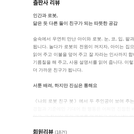
출판사 리뷰
인간과 로봇,
닮은 듯 다른 둘이 친구가 되는 따뜻한 공감
숲속에서 우연히 만난 아이와 로봇. 눈, 코, 입,
됩니다. 놀다가 로봇의 전원이 꺼지자, 아이는 집으
읽어 주고 이불을 덮어 주고 잘 자라는 인사까지 합
기름칠을 해 주고, 사용 설명서를 읽어 줍니다. 이
더 가까운 친구가 됩니다.
서툰 배려, 하지만 진심은 통해요
《나의 로봇 친구 봇》에서 두 주인공이 보여 주는 
경험과 기준에만 기대어 한 행동은 어쩌면 진정한 
있고, 그 진심이 둘의 관계를 연결하고 지속시킵니다
회원리뷰
나와 성격, 기질, 취향, 외모 등등이 다른 친구를
(18건)