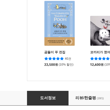
곰돌이 푸 전집
코끼리가 꼈
40건
22,500
원
(10% 할인)
12,600
원
(10
나의 로봇 친구 봇
도서정보
리뷰/한줄평
(18/1)