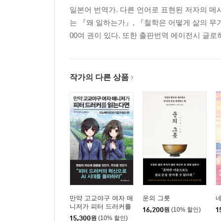
일본어 번역가. 다른 언어로 표현된 저자의 메
는 『왜 일하는가』, 『철학은 어떻게 삶의 무기
00여 권이 있다. 또한 출판번역 에이전시 글
작가의 다른 상품
만약 고교야구 여자 매
운의 그릇
네
니저가 피터 드러커를
16,200
원
(10% 할인)
1
읽는다면
15,300
원
(10% 할인)