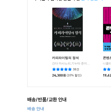
이 책을 구입하신 분들이 산
분야 연관 책
카피라이팅의 정석
콘텐
간다 마사노리,기누타 준이치 저/김지윤 역
니콜라
|
38건
24,300
원
(10% 할인)
19,6
배송/반품/교환 안내