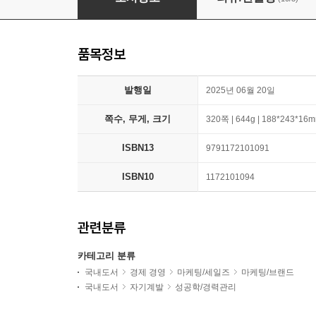
품목정보
발행일
2025년 06월 20일
쪽수, 무게, 크기
320쪽 | 644g | 188*243*16
ISBN13
9791172101091
ISBN10
1172101094
관련분류
카테고리 분류
국내도서
경제 경영
마케팅/세일즈
마케팅/브랜드
국내도서
자기계발
성공학/경력관리