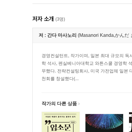
저자 소개
(3명)
저 :
간다 마사노리
(Masanori Kanda,か
경영컨설턴트, 작가이며, 일본 최대 규모의 독
학 석사, 펜실베니아대학교 와튼스쿨 경영학 석
무했다. 전략컨설팅회사, 미국 가전업체 일본 대
천회를 창설했다(...
작가의 다른 상품