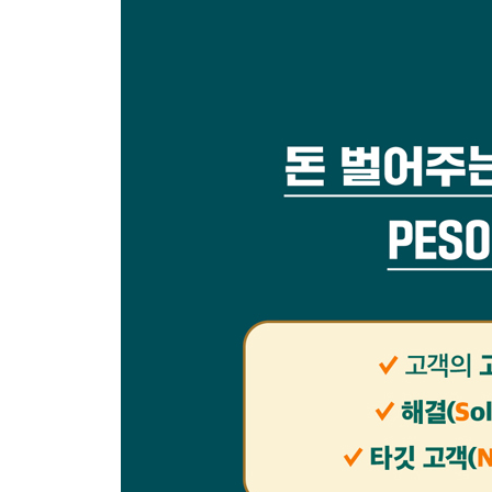
부록 1. 게재순 단어 목록
부록 2. 예문(키워드)/퀵 액세스
에필로그_ ‘단어의 힘’을 알게 되면 새로운 인생이