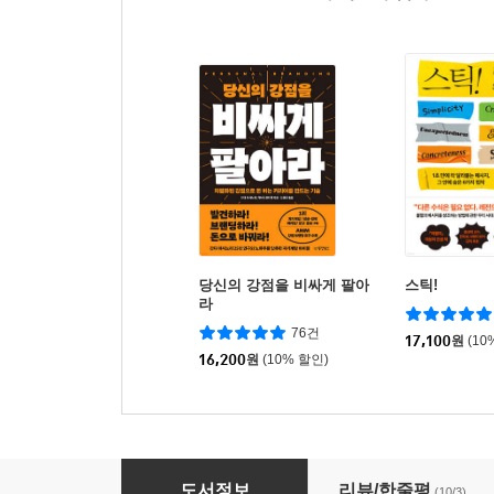
당신의 강점을 비싸게 팔아
스틱!
라
76건
17,100
원
(10
16,200
원
(10% 할인)
무조건 팔리는 카피 단어장
도서정보
리뷰/한줄평
(10/3)