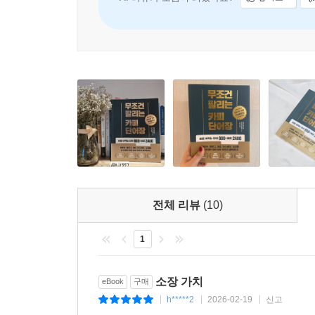
인스타 계정을 팔로우한 후 사회적 소통을 하며, 당
AI 리뷰가 도움이 되었나요?
좋아요
0
소비한다고 해도 과언이 아니다.
이 책의 차별화 포인트는 이런 1인 미디어 시대를
나와 고민인 유튜브/블로그/SNS 운영자, 뾰족한
할지 막막한 자영업자 등 이 책이 필요한 독자층은 
『무조건 팔리는 카피 단어장』을 펼쳐 보면 분명 힌
두 번째 차별화 포인트는 소개하고 있는 카피의 
하는 ‘현상 유지 편향’, 얻는 것보다 손해 보는 
‘프라이밍 효과’, 어떤 내용에 초점을 맞춰 질문하
지식들을 실제 카피 예문과 함께 재미있게 배울 수 
전체 리뷰
(10)
1
소장 가치
eBook
구매