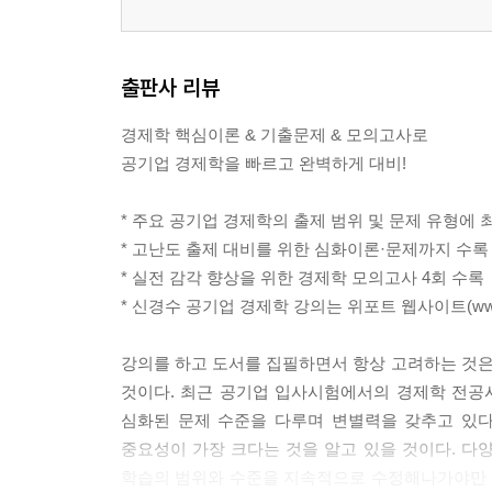
CHAPTER 01. 거시경제학의 기초
Unit 01. 국민소득의 측정
출판사 리뷰
CHAPTER 02. 국민소득결정이론
Unit 02. 고전학파의 국민소득결정이론
경제학 핵심이론 & 기출문제 & 모의고사로
Unit 03. 케인즈의 국민소득결정이론
공기업 경제학을 빠르고 완벽하게 대비!
Unit 04. 케인즈의 승수이론
* 주요 공기업 경제학의 출제 범위 및 문제 유형에
CHAPTER 03. 소비함수와 투자함수
* 고난도 출제 대비를 위한 심화이론·문제까지 수록
Unit 05. 소비함수이론
* 실전 감각 향상을 위한 경제학 모의고사 4회 수록
Unit 06. 투자함수이론
* 신경수 공기업 경제학 강의는 위포트 웹사이트(www.w
chapter 04. 화폐금융론
강의를 하고 도서를 집필하면서 항상 고려하는 것
Unit 07. 화폐공급이론
것이다. 최근 공기업 입사시험에서의 경제학 전공
Unit 08. 화폐수요이론
심화된 문제 수준을 다루며 변별력을 갖추고 있다
Unit 09. 화폐시장의 균형과 금융정책
중요성이 가장 크다는 것을 알고 있을 것이다. 다
학습의 범위와 수준을 지속적으로 수정해나가야만 
CHAPTER 05. 총수요－총공급이론