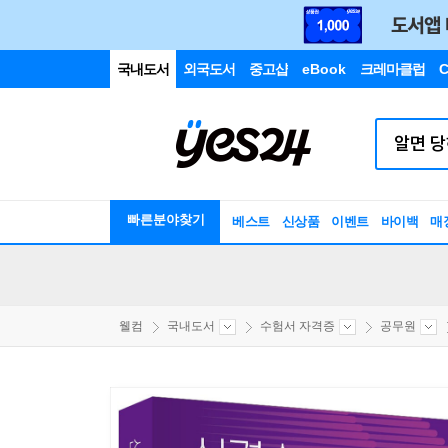
국내도서
외국도서
중고샵
eBook
크레마클럽
C
빠른분야찾기
베스트
신상품
이벤트
바이백
매
웰컴
국내도서
수험서 자격증
공무원