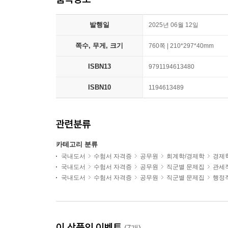
발행일
2025년 06월 12일
쪽수, 무게, 크기
760쪽 | 210*297*40mm
ISBN13
9791194613480
ISBN10
1194613489
관련분류
카테고리 분류
국내도서
수험서 자격증
공무원
회계학/경제학
경제
국내도서
수험서 자격증
공무원
직군별 문제집
관세
국내도서
수험서 자격증
공무원
직군별 문제집
행정
이 상품의 이벤트
(7개)