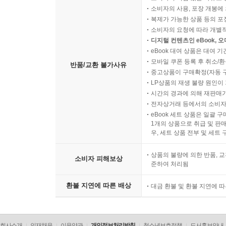
소비자의 사용, 포장 개봉에 
복제가 가능한 상품 등의 포장을 
소비자의 요청에 따라 개별
디지털 컨텐츠인 eBook, 
eBook 대여 상품은 대여 기
모바일 쿠폰 등록 후 취소/환
반품/교환 불가사유
중고상품이 구매확정(자동 
LP상품의 재생 불량 원인이 기
시간의 경과에 의해 재판매가
전자상거래 등에서의 소비자
eBook 세트 상품은 일괄 
1개의 상품으로 취급 및 판매
우, 세트 상품 전부 및 세트
상품의 불량에 의한 반품, 교
소비자 피해보상
준하여 처리됨
환불 지연에 따른 배상
대금 환불 및 환불 지연에 
회사소개
인재채용
이용약관
개인정보처리방침
청소년보호정책
도서홍보안내