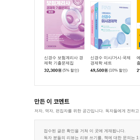
CHAPTER 06. 생산요소시장과 소득분배
Unit 19. 생산요소시장의 이윤극대화
Unit 20. 생산요소시장이론
Unit 21. 소득분배이론
CHAPTER 07. 일반균형이론과 후생경제학
신경수 보험계리사 경
신경수 미시/거시·국제
에
Unit 22. 후생경제학
제학 기출문제집
경제학 세트
출
사
32,300
원
(5% 할인)
49,500
원
(10% 할인)
2
CHAPTER 08. 공공경제학과 정보경제학
Unit 23. 시장실패
Unit 24. 정보경제학
만든 이 코멘트
저자, 역자, 편집자를 위한 공간입니다. 독자들에게 전하고
PART 02. 거시경제학
접수된 글은 확인을 거쳐 이 곳에 게재됩니다.
독자 분들의 리뷰는 리뷰 쓰기를, 책에 대한 문의는 1: