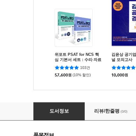
위포트 PSAT for NCS 핵
김윤상 공기업
심 기본서 세트 : 수리·자료
널 모의고사
해석+추리·상황판단
103건
57,600
원
(10% 할인)
10,000
원
신경수 공기업 객관식 경제학 핵심이론+1000제
도서정보
리뷰/한줄평
(0/0)
품목정보