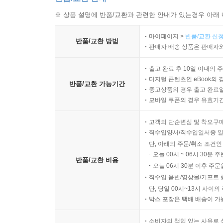
※ 상품 설명에 반품/교환과 관련한 안내가 있는경우 아래 
마이페이지 >
반품/교환 신청
반품/교환 방법
판매자 배송 상품은 판매자와
출고 완료 후 10일 이내의 
디지털 콘텐츠인 eBook의 
반품/교환 가능기간
중고상품의 경우 출고 완료일
모바일 쿠폰의 경우 유효기간(
고객의 단순변심 및 착오구
직수입양서/직수입일서중 일
단, 아래의 주문/취소 조건인
오늘 00시 ~ 06시 30분 
반품/교환 비용
오늘 06시 30분 이후 주문
직수입 음반/영상물/기프트 
단, 당일 00시~13시 사이
박스 포장은 택배 배송이 가
소비자의 책임 있는 사유로 