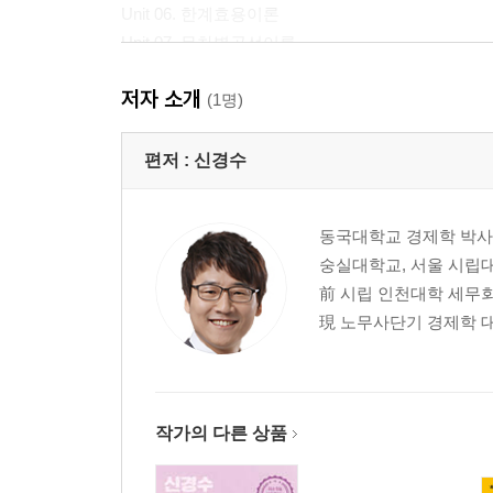
Unit 06. 한계효용이론
Unit 07. 무차별곡선이론
Unit 08. 현시선호이론
저자 소개
Unit 09. 소비자이론의 응용
(1명)
Unit 10. 기대효용이론
편저 :
신경수
CHAPTER 04. 생산자이론
Unit 11. 생산함수이론
동국대학교 경제학 박사
Unit 12. 비용함수이론
숭실대학교, 서울 시립대
Unit 13. 생산물시장의 이윤극대화
前 시립 인천대학 세무
現 노무사단기 경제학 대
CHAPTER 05. 생산물시장이론
Unit 14. 완전경쟁시장
Unit 15. 독점시장
Unit 16. 독점적 경쟁시장
작가의 다른 상품
Unit 17. 과점시장
Unit 18. 게임이론