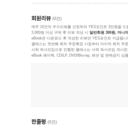
학습을 통해 최적 수험전략이 될 것이라고 저자는 믿
Unit 10. IS-LM모형
Unit 11. 재정정책과 금융정책
회원리뷰
본 교재의 특징은 다음과 같다.
(0건)
Unit 12. 총수요－총공급모형
매주 10건의 우수리뷰를 선정하여 YES포인트 3만원을 드
3,000원 이상 구매 후 리뷰 작성 시
일반회원 300원, 마니아
1. 공기업 단일전공에 적합한 모든 영역의 기출문제
CHAPTER 06. 실업과 인플레이션
eBook은 다운로드 후 작성한 리뷰만 YES포인트 지급됩니
본 교재는 경제학문제가 출제되는 공무원, 공인회
Unit 13. 실업
클래스는 첫번째 회차 주문확정 시점부터 마지막 회차 주문
수록하였다. 각 시험의 특성에 따라 난이도와 출
사락 독서모임으로 진행된 클래스는 사락 독서모임 게시판
Unit 14. 인플레이션
출제되고 있는 추세이므로 다양한 수험영역의 기출
eBook 페이백, CD/LP, DVD/Blu-ray, 패션 및 판매금
Unit 15. 필립스곡선이론
출제경향에 따라, 또는 자신의 학습수준에 따라 문제
CHAPTER 07. 거시경제학의 학파별 이론
2. 단일전공 및 금융공기업 수준의 경제학 심화이론
Unit 16. 고전학파와 케인즈
본 교재는 기출문제 학습 중 학습했던 이론 개념을
Unit 17. 케인즈학파와 통화주의학파
통합?상경통합전공 수준의 ‘기본이론＋문제풀이 7
Unit 18. 새고전학파와 새케인즈학파
경제학이론을 보완하여 학습하고자 할 때 필요한
Unit 19. 공급중시경제학파
기출문제를 풀어보면 학습효과를 극대화할 수 있을
CHAPTER 08. 동태경제이론
한줄평
(0건)
3. 진도별 기출문제 수록
Unit 20. 경기변동론