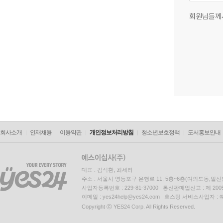
회원님들께
회사소개
인재채용
이용약관
개인정보처리방침
청소년보호정책
도서홍보안내
대표 : 김석환, 최세라
주소 : 서울시 영등포구 은행로 11, 5층~6층(여의도동,일신
사업자등록번호 : 229-81-37000 통신판매업신고 : 제 200
이메일 : yes24help@yes24.com 호스팅 서비스사업자 :
Copyright ⓒ YES24 Corp. All Rights Reserved.