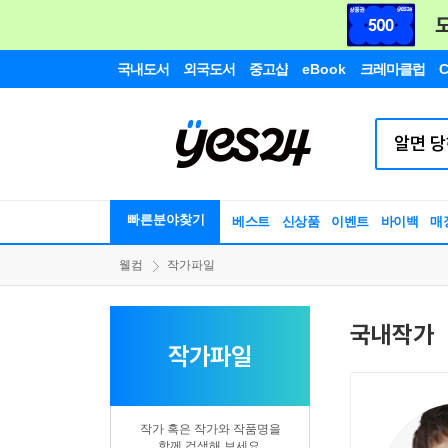
국내도서
외국도서
중고샵
eBook
크레마클럽
C
빠른분야찾기
베스트
신상품
이벤트
바이백
매
웰컴
작가파일
국내작가
작가파일
작가 혹은 작가와 작품명을
함께 검색해 보세요.