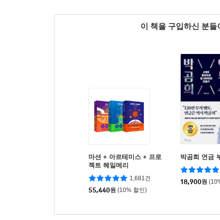
이 책을 구입하신 분
마션 + 아르테미스 + 프로
박곰희 연금 
젝트 헤일메리
1,681건
18,900
원
(10
55,440
원
(10% 할인)