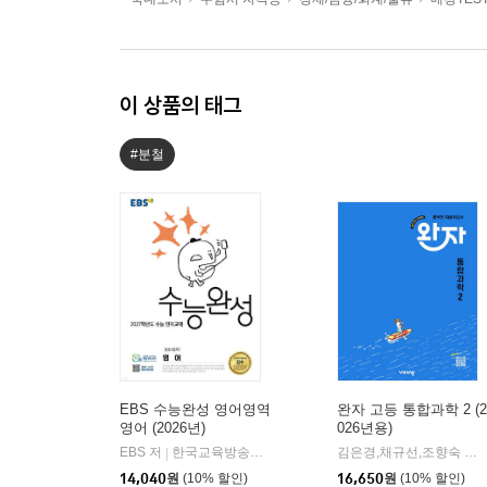
이 상품의 태그
#분철
EBS 수능완성 영어영역
완자 고등 통합과학 2 (2
영어 (2026년)
026년용)
EBS 저
한국교육방송공사
김은경,채규선,조향숙 등저
|
14,040
원
(10% 할인)
16,650
원
(10% 할인)