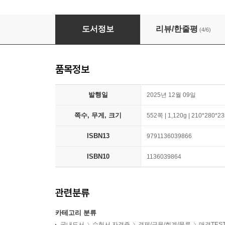
2026 에듀윌 매경TEST 2주끝장 (모의고사 6
도서정보
리뷰/한줄평
(4/6)
품목정보
발행일
2025년 12월 09일
쪽수, 무게, 크기
552쪽 | 1,120g | 210*280*
ISBN13
9791136039866
ISBN10
1136039864
관련분류
카테고리 분류
국내도서
수험서 자격증
경제/금융/회계/물류
매경TES