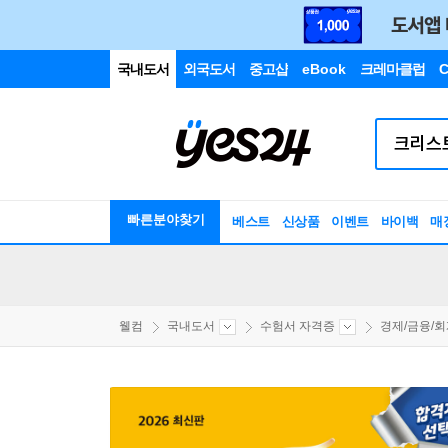
국내도서
외국도서
중고샵
eBook
크레마클럽
C
빠른분야찾기
베스트
신상품
이벤트
바이백
매
웰컴
국내도서
수험서 자격증
경제/금융/회계/