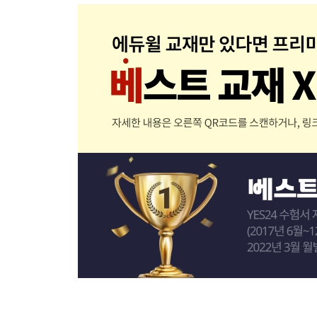
14 조세와 소득분배
15 소득분배이론
16 시장실패
17 외부성
18 생산의 외부비경제
19 공공재
20 정보경제학
PART 02 거시경제학
21 국내총생산
22 삼면등가의 법칙
23 경기변동
24 본원통화와 통화승수
25 금융정책의 수단
26 화폐수요이론
27 재정정책과 금융정책
28 총수요-총공급모형
29 실업