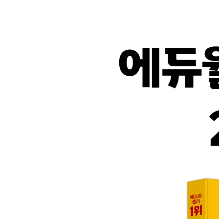
30 물가지수
31 인플레이션의 원인
32 인플레이션의 사회적 비용
33 필립스곡선이론
34 반인플레이션 정책
PART 03 국제경제학
35 국제무역이론
36 국제무역과 소득분배
37 무역정책론
38 외환의 수요와 공급에 의한 환율결정이론
39 구매력평가설
40 이자율평가설 / 기타 환율결정이론
41 환율제도
42 국제수지론
[경영편]