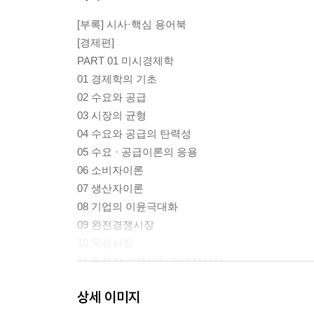
[부록] 시사·핵심 용어북
[경제편]
PART 01 미시경제학
01 경제학의 기초
02 수요와 공급
03 시장의 균형
04 수요와 공급의 탄력성
05 수요 · 공급이론의 응용
06 소비자이론
07 생산자이론
08 기업의 이윤극대화
09 완전경쟁시장
10 독점시장
11 독점적 경쟁시장과 과점시장
12 게임이론
상세 이미지
13 조세의 전가와 귀착