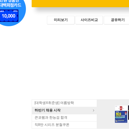
미리보기
사이즈비교
공유하기
[대학생X취준생] 여름방학
하반기 채용 시작
큰코쌤과 한능검 합격
직8딴 시리즈 분철쿠폰