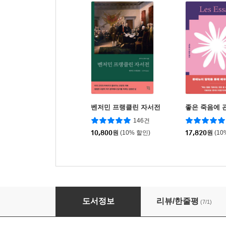
벤저민 프랭클린 자서전
좋은 죽음에 
146건
10,800
원
(10% 할인)
17,820
원
(10
호루라기에 너무 큰돈을 쓰지 마라
도서정보
리뷰/한줄평
(7/1)