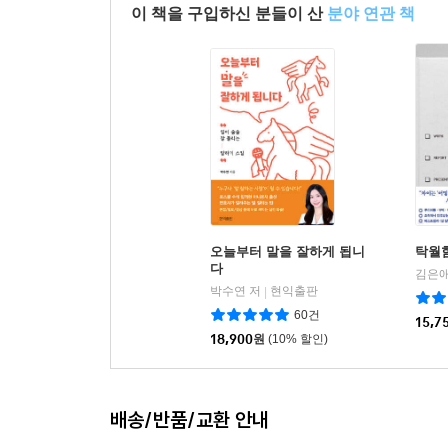
이 책을 구입하신 분들이 산
분야 연관 책
오늘부터 말을 잘하게 됩니
탁월
다
김은애
박수연 저
현익출판
|
60건
15,7
18,900
원
(10% 할인)
배송/반품/교환 안내