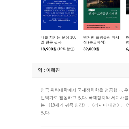
나를 지키는 문장 100
벤저민 프랭클린 자서
일 원문 필사
전 (큰글자책)
18,900
원
(10% 할인)
39,000
원
6
역 :
이혜진
영국 워릭대학에서 국제정치학을 전공했다. 우
번역가로 활동하고 있다. 국제정치와 세계사를 
는 《19세기 귀족 연감》, 《러시아 내전》, 
있다.