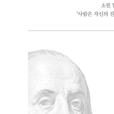
“진실과 정직이 부족하면 모든 것이 부족하다”
9. 프랭클린의 인간관계론
"인생은 이웃과 잘 지낼 때 훨씬 더 만족스럽다"
10. 인생에서 신앙이란
“굶주린 자에게 먹을 것을, 목마른 자에게 마실 것을
11. 나이 듦에 대하여
“나이가 들수록, 인생은 (말이 아닌) 그 열매로 이야
닫는 글 1790년 4월 17일 밤 11시경, 84년 3개
역자 후기 우리에게는 여전히 옛사람의 지혜가 필
부록 벤저민 프랭클린의 주요 연표
주