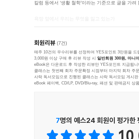
칼럼 등에서 ‘생활 철학’이라는 기준으로 글을 가려 
는 완전히 일치합니다. 하지만 런던 시민들은 이른바
니다. 이는 마치 어떤 사람이 1000가지나 되는 
욕망 앞에서 우리는 무엇을 잃고 있는가
는데, 사람들은 그를 두고 ‘막대한 재산을 지닌 채
“호루라기에 너무 큰돈을 쓰지 마라.” 벤저민 프랭
나는 필요 이상의 소유물은 자신의 것이 아니라고 
회원리뷰
상징이다. 일곱 살의 프랭클린은 장난감 호루라기 하
(7건)
것은, 빚을 다 갚지 못한 채 떠난 채무자의 흔적과 
좋았다. 하지만 집에 돌아와서야 깨달았다. 그 호
매주 10건의 우수리뷰를 선정하여 YES포인트 3만원을 드
3,000원 이상 구매 후 리뷰 작성 시
일반회원 300원, 마니아
살다 보면 누구에게나 그런 순간이 온다. 그땐 분명
---「4. 부로 가는 길」중에서
eBook은 다운로드 후 작성한 리뷰만 YES포인트 지급됩니
있었는지 큰 후회가 밀려드는 순간이 말이다. 프랭클
클래스는 첫번째 회차 주문확정 시점부터 마지막 회차 주문
빼앗겨 시간을, 자유를, 관계를, 심지어 자기 자신을
사락 독서모임으로 진행된 클래스는 사락 독서모임 게시판
만한 가치가 있나요?”
eBook 페이백, CD/LP, DVD/Blu-ray, 패션 및 판매금
그래서 이 책은 어느 잘나갔던 옛사람의 단순한 사적
무엇인지를 성찰해가는 생활 철학서이다.
7
명의 예스24 회원이 평가한
덕이 있는 사람은 후회하지 않는다
10.