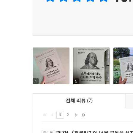
프랭클린은 말한다. “인간이 불행한 이유는 사물의
분별하는 철학과 가치관에서 나온다. 그리고 그런
비롯된다. 프랭클린은 그것을 ‘덕’이라 불렀다. “
부와 만족이 거의 함께 오지 않는 이 세상에서 ‘만
때문이다.삶은 언제나 불편함을 동반한다. 프랭클린
있는 더 큰 불편함은 예상하지 못하기 때문이라고.
키운다고 말이다.이 책은 그런 충고를 낡은 잔소리
내일을 덜 어긋나게 만들어줄 것이다. 인생을 돌
앞에서 잠시 멈춰 서 있는 사람이라면 프랭클린의 이
문장이 있다면, 아마 이것일지 모른다. “나이가 들수록
비로소 드러난다는 진실을.
4
5
5
프랭클린, 100달러 지폐의 주인공으로 여전히 살아
전체 리뷰
(7)
세계적인 평론 작가 월터 아이작슨은 《인생의 발
1
2
미국 최고의 과학자, 발명가, 외교관, 저술가,
명이었다. 피뢰침, 복초점 안경, 고효율 안경, 멕
보험 협회 등 다양한 도시 발전 프로그램을 만들
[협찬] 《호루라기에 너무 큰돈을 쓰지
종이책