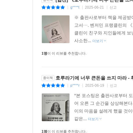
정책에서는 힘의 균형을 꾀하는 현실주의와 이상
g****t
2025-06-21
신고
|
|
|
모델을 제안하는 생산적인 기획을 구상했다.” 그러
※ 출판사로부터 책을 제공받아
프랭클린은 지금도 미국 100달러 지폐의 주인공으로
고서···. 벤저민 프랭클린의
클린이 친구와 지인들에게 보낸
# 프랭클린의 생활 철학 11
사소한...
더보기
1. 호루라기에 너무 큰돈을 쓰지 마라. 인간이 불
1명
이 이 리뷰를 추천합니다.
2. 선해지려는 마음 없이 그저 뛰어난 사람이 되고
3. 네 인생에 질문을 던져라, 정직한 질문은 인생의
4. 행복을 원하는가? 덕 있고 스스로 만족하는 행
호루라기에 너무 큰돈을 쓰지 마라 -
종이책
5. 인간의 치명적 한계는 무엇인가? 사람은 자신의 
p****r
2025-06-19
신고
|
|
|
6. 대화 중에 쓰지 말아야 할 말들, ‘확실히!’ ‘의심의 
*본 포스팅은 출판사로부터 
7. 이성을 신뢰하지 마라, 소위 ‘합리적인’ 인간은 
어 오른 그 순간을 상상해본다
8. 건강할 때 건강을 챙겨라. 건강은 되찾기보다 지
이의 마음을 설레게 했을 것이
9. 왜 정직해야 하는가, 걸릴 게 없는 양심은 언제나
같은...
더보기
10. 누군가 나에게 상처를 줬다고 느껴질 때, 때론 
11. 살아 있는 동안 할 수 있을 때, 좋은 씨를 뿌려라.
1명
이 이 리뷰를 추천합니다.