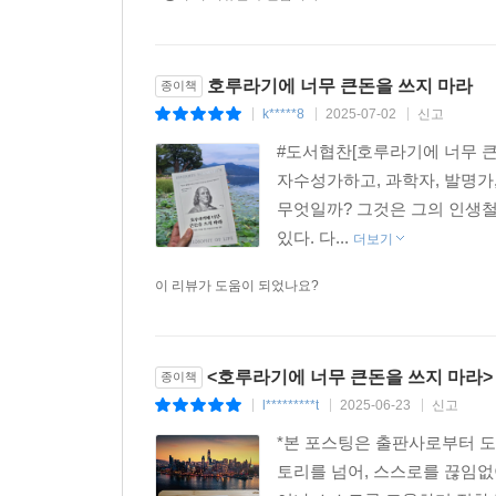
호루라기에 너무 큰돈을 쓰지 마라
종이책
k*****8
2025-07-02
신고
|
|
|
#도서협찬[호루라기에 너무 
자수성가하고, 과학자, 발명가,
무엇일까? 그것은 그의 인생
있다. 다...
더보기
이 리뷰가 도움이 되었나요?
<호루라기에 너무 큰돈을 쓰지 마라>
종이책
l*********t
2025-06-23
신고
|
|
|
*본 포스팅은 출판사로부터 도
토리를 넘어, 스스로를 끊임없