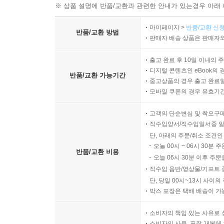
※ 상품 설명에 반품/교환과 관련한 안내가 있는경우 아래 
마이페이지 >
반품/교환 신청
반품/교환 방법
판매자 배송 상품은 판매자와
출고 완료 후 10일 이내의 
디지털 콘텐츠인 eBook의 
반품/교환 가능기간
중고상품의 경우 출고 완료일
모바일 쿠폰의 경우 유효기간(
고객의 단순변심 및 착오구
직수입양서/직수입일서중 일
단, 아래의 주문/취소 조건인
오늘 00시 ~ 06시 30분 
반품/교환 비용
오늘 06시 30분 이후 주문
직수입 음반/영상물/기프트 
단, 당일 00시~13시 사이
박스 포장은 택배 배송이 가
소비자의 책임 있는 사유로 
소비자의 사용, 포장 개봉에 