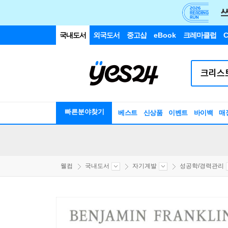
국내도서
외국도서
중고샵
eBook
크레마클럽
C
빠른분야찾기
베스트
신상품
이벤트
바이백
매
웰컴
국내도서
자기계발
성공학/경력관리