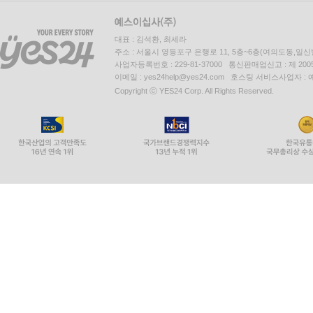
대표 : 김석환, 최세라
주소 : 서울시 영등포구 은행로 11, 5층~6층(여의도동,일신
사업자등록번호 : 229-81-37000 통신판매업신고 : 제 200
이메일 : yes24help@yes24.com 호스팅 서비스사업자 :
Copyright ⓒ YES24 Corp. All Rights Reserved.