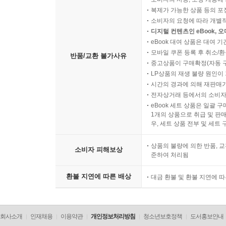
복제가 가능한 상품 등의 포장을 
소비자의 요청에 따라 개별
디지털 컨텐츠인 eBook, 
eBook 대여 상품은 대여 기
모바일 쿠폰 등록 후 취소/환
반품/교환 불가사유
중고상품이 구매확정(자동 
LP상품의 재생 불량 원인이 기
시간의 경과에 의해 재판매가
전자상거래 등에서의 소비자
eBook 세트 상품은 일괄 
1개의 상품으로 취급 및 판매
우, 세트 상품 전부 및 세트
상품의 불량에 의한 반품, 교
소비자 피해보상
준하여 처리됨
환불 지연에 따른 배상
대금 환불 및 환불 지연에 
회사소개
인재채용
이용약관
개인정보처리방침
청소년보호정책
도서홍보안내