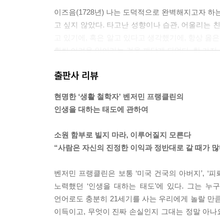
이즈음(1728년) 나는 도덕적으로 완벽해지고자 하
고 싶지 않았다. 타고난 성향이나 습관, 어울리는 
고 있기에, 혹은 알고 있다고 생각했기에, 항상 옳
훨씬 어려운 일이라는 것을 깨닫게 되었다. 한 가지
습관은 부주의한 틈을 타다시 튀어나왔다. 버릇은 이
출판사 리뷰
벽하게 도덕적인 사람이 되는 게 우리에게 이롭다는
꾸준하게, 한결같이 이어갈 수 있다.”그래서 나는 
현명한 ‘생활 철학자’ 벤저민 프랭클린의
---「2. 덕의 기술」중에서
인생을 대하는 태도에 관하여
[프랑스의 과학자 아베 놀레는 프랭클린의 피뢰침 연
소원 함부로 빌지 마라, 이루어질지 모른다
에서] 어젯밤 파리에서 보내온 편지를 한 통 받았다
“사람은 자신의 진정한 이익과 정반대로 갈 때가 많
고의 학회로 평가받는 곳이지. 흥미롭게도 이 학회의
하지 않았지. 그래서 이번 일은 잉크 한 방울 흘리지
벤저민 프랭클린은 보통 ‘미국 건국의 아버지’, ‘
자신과 견해가 다른 사람들, 특히 전기를 조금이라도
노력했던 ‘인생을 대하는 태도’에 있다. 그는 
---「3. 인간의 치명적 한계」중에서
언어로도 충분히 21세기를 사는 우리에게 놀랄 만큼
이득이고, 무엇이 진짜 손실인지 그대는 정말 아나요
끝없이 부를 좇는 인간의 보편적인 약점에 대한 당신