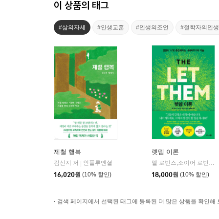
이 상품의 태그
#삶의자세
#인생교훈
#인생의조언
#철학자의인
제철 행복
렛뎀 이론
김신지 저
인플루엔셜
멜 로빈스,소이어 로빈스 저/윤효원 역
|
16,020
원
(10% 할인)
18,000
원
(10% 할인)
검색 페이지에서 선택된 태그에 등록된 더 많은 상품을 확인해 