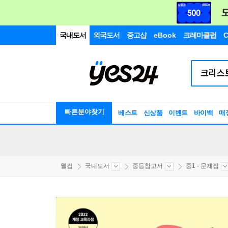
국내도서
외국도서
중고샵
eBook
크레마클럽
C
빠른분야찾기
베스트
신상품
이벤트
바이백
매
웰컴
국내도서
중등참고서
중1 - 문제집