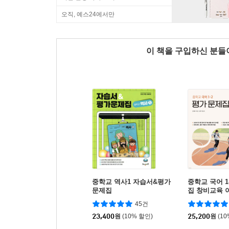
오직, 예스24에서만
이 책을 구입하신 분
중학교 역사1 자습서&평가
중학교 국어 1
문제집
집 창비교육 이
년용)
45건
23,400
원
(10% 할인)
25,200
원
(1