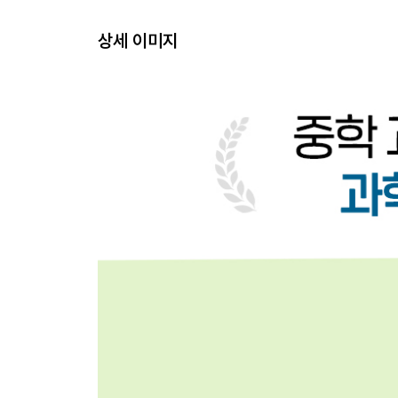
[부록]
상세 이미지
수행평가 대비
-. 5분 테스트
-. 서술형, 논술형 평가
-. 창의적 문제 해결 능력
-. 마인드맵
-. 탐구 보고서 작성
중간 기말고사 대비
-. 중단원 개념 정리
-. 중단원별 학교 시험 문제
-. 대단원별 서술형 문제