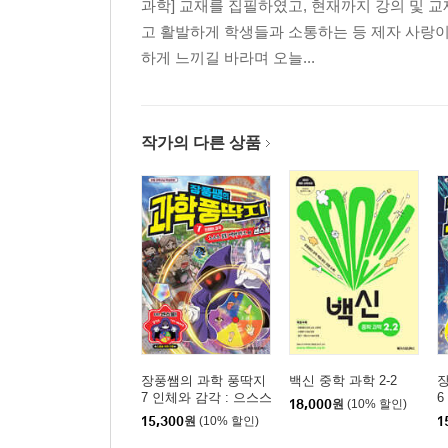
과학] 교재를 집필하였고, 현재까지 강의 및 교
고 활발하게 학생들과 소통하는 등 제자 사랑이
하게 느끼길 바라며 오늘...
작가의 다른 상품
장풍쌤의 과학 풍딱지
백신 중학 과학 2-2
7 인체와 감각 : 으스스
6
18,000
원
(10% 할인)
공포 테마파크와 센스
15,300
원
(10% 할인)
1
풍