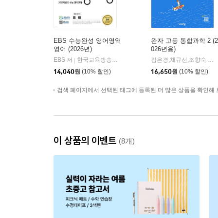
EBS 수능완성 영어영역
완자 고등 통합과학 2 (2
영어 (2026년)
026년용)
EBS 저
한국교육방송공사
김은경,채규선,조향숙 등저
|
14,040
원
(10% 할인)
16,650
원
(10% 할인)
검색 페이지에서 선택된 태그에 등록된 더 많은 상품을 확인해 
이 상품의 이벤트
(8개)