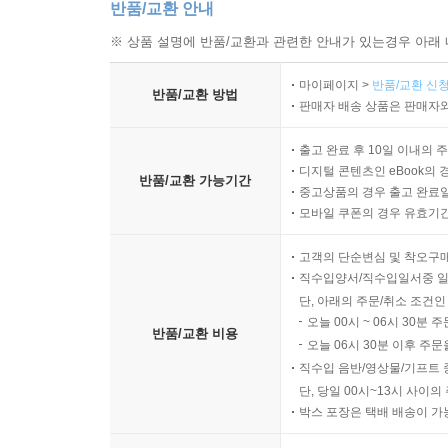
반품/교환 안내
※ 상품 설명에 반품/교환과 관련한 안내가 있는경우 아래 
마이페이지 >
반품/교환 신청
반품/교환 방법
판매자 배송 상품은 판매자와
출고 완료 후 10일 이내의 
디지털 콘텐츠인 eBook의 
반품/교환 가능기간
중고상품의 경우 출고 완료일
모바일 쿠폰의 경우 유효기간(
고객의 단순변심 및 착오구
직수입양서/직수입일서중 일
단, 아래의 주문/취소 조건인
오늘 00시 ~ 06시 30분 
반품/교환 비용
오늘 06시 30분 이후 주문
직수입 음반/영상물/기프트 
단, 당일 00시~13시 사이
박스 포장은 택배 배송이 가