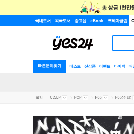
국내도서
외국도서
중고샵
eBook
크레마클럽
C
빠른분야찾기
베스트
신상품
이벤트
바이백
매
웰컴
CD/LP
POP
Pop
Pop(수입)