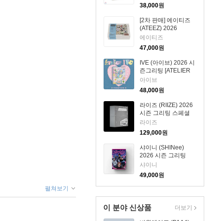
38,000
원
[2차 판매] 에이티즈
(ATEEZ) 2026
SEASON'S
에이티즈
GREETINGS
47,000
원
IVE (아이브) 2026 시
즌그리팅 [ATELIER
IVE]
아이브
48,000
원
라이즈 (RIIZE) 2026
시즌 그리팅 스페셜
에디션
라이즈
129,000
원
샤이니 (SHINee)
2026 시즌 그리팅
샤이니
49,000
원
펼쳐보기
이 분야 신상품
더보기