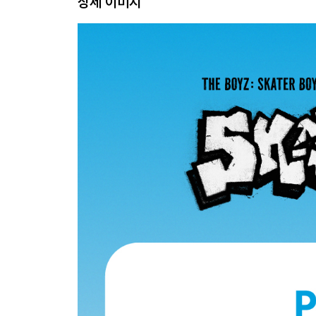
상세 이미지
FILM PHOTO SET
인화사진 102x152mm / 9EA 1SET
봉투 160x115mm / 1EA
PHOTOCARD SET
55x85mm / 18EA 1SET
STICKER SET
90x90mm (APPROX.) / 8EA 1SET
SKATEBOARD KEYRING
145x25x20mm (INCLODED CHAIN) / 1EA