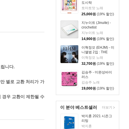
도시락
토마토맛 노래
25,000
원
(19% 할인)
지누이트 (Jinuite) -
crochetist
지누이트 노래
14,900
원
(19% 할인)
이혁정모 (EHJM) - 미
니앨범 2집 : THE
MEN
이혁정모 노래
32,700
원
(19% 할인)
드립니다.
김승주 - 미완성바이
러스
만 별로 교환 처리가 가
김승주 노래
19,000
원
(19% 할인)
될 경우 교환이 제한될 수
이 분야 베스트셀러
더보기
박지훈 2021 시즌그
리팅
박지훈