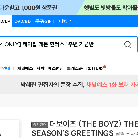
D/LP
DVD/BD
문구
/GIFT
티켓
독서유형검사
장안내
채널예스
사락
예스펀딩
클래스24
RBTI Lab
독서유형검사
박혜진 편집자의 문장 수집,
채널예스 1화 보러 가
더보이즈 (THE BOYZ) THE 
음악관련
SEASON’S GREETINGS
달력 + 다