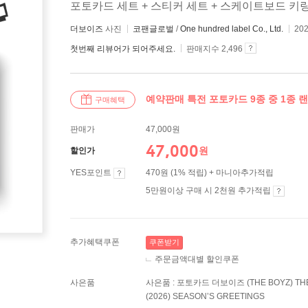
포토카드 세트 + 스티커 세트 + 스케이트보드 키
더보이즈
사진
코팬글로벌
/
One hundred label Co., Ltd.
20
첫번째 리뷰어가 되어주세요.
판매지수 2,496
예약판매 특전 포토카드 9종 중 1종 
구매혜택
판매가
47,000원
47,000
원
할인가
YES포인트
470원 (1% 적립) + 마니아추가적립
5만원이상 구매 시 2천원 추가적립
추가혜택쿠폰
쿠폰받기
주문금액대별 할인쿠폰
사은품
사은품 : 포토카드 더보이즈 (THE BOYZ) THE 
(2026) SEASON’S GREETINGS