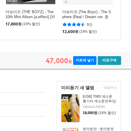
더보이즈 (THE BOYZ) - The
더보이즈 (The Boyz) - The S
10th Mini Album [a;effect] [Vi
phere (Real / Dream ver. 중
sion Ver.]
랜덤발송)
17,800
원
(19% 할인)
9건
12,600
원
(19% 할인)
47,000
카트에 넣기
바로구매
원
미리듣기 새 앨범
더보기
[USB] 7080 색소폰
통기타 색소폰연주/강
승용
Various Artists
18,000
원
(18% 할인)
토마토맛 - 토마토맛