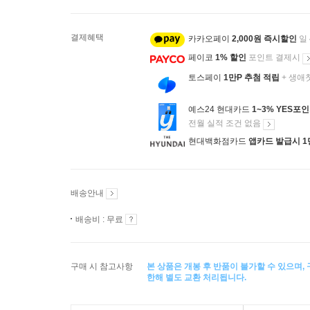
결제혜택
카카오페이
2,000원 즉시할인
일
페이코
1% 할인
포인트 결제시
토스페이
1만P 추첨 적립
+ 생애
예스24 현대카드
1~3% YES포
전월 실적 조건 없음
현대백화점카드
앱카드 발급시 1
배송안내
배송비 : 무료
구매 시 참고사항
본 상품은 개봉 후 반품이 불가할 수 있으며,
한해 별도 교환 처리됩니다.