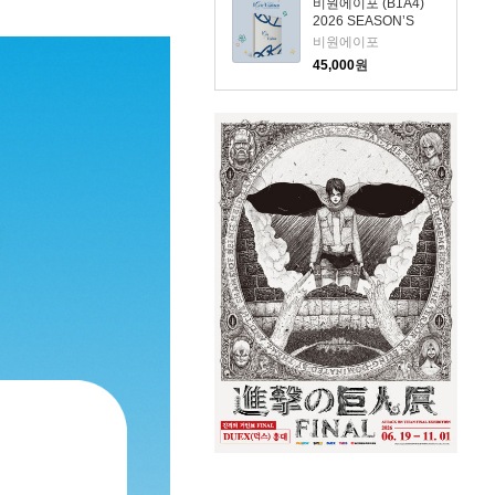
비원에이포 (B1A4)
2026 SEASON’S
GREETINGS
비원에이포
45,000
원