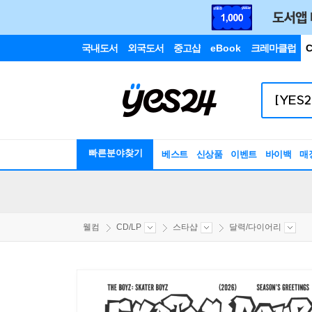
국내도서
외국도서
중고샵
eBook
크레마클럽
C
빠른분야찾기
베스트
신상품
이벤트
바이백
매
웰컴
CD/LP
스타샵
달력/다이어리