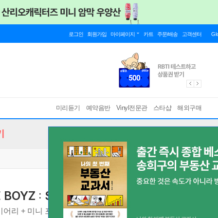
로그인
회원가입
마이페이지
카트
주문/배송
고객센터
Gl
미리듣기
예약음반
Vinyl전문관
스타샵
해외구매
기
BOYZ : SKATER BOYZ (2026)
이어리 + 미니 포토북 + 미니 포토 캘린더 + 필름포토 세트 +