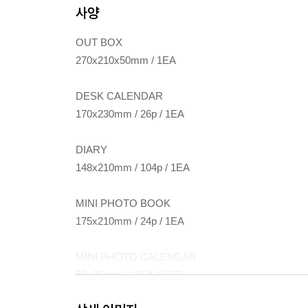
사양
OUT BOX
270x210x50mm / 1EA
DESK CALENDAR
170x230mm / 26p / 1EA
DIARY
148x210mm / 104p / 1EA
MINI PHOTO BOOK
175x210mm / 24p / 1EA
MINI PHOTO CALENDAR
55x85mm / 12EA 1SET