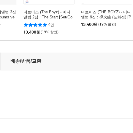
미니앨범 3집
더보이즈 (The Boyz) - 미니
더보이즈 (THE BOYZ) - 미니
lbums ve
앨범 2집 : The Start [Set/Go
앨범 9집 : 導火線 (도화선) [P
ver. 중 랜덤발송]
latform ver.][3종 중 랜덤 발
)
13,400
원
(19% 할인)
9건
송]
13,400
원
(19% 할인)
OYZ (2026) SEASON’S GREETINGS
배송/반품/교환