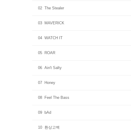
02
The Stealer
03
MAVERICK
04
WATCH IT
05
ROAR
06
Ain't Salty
07
Honey
08
Feel The Bass
09
bAd
10
환상고백