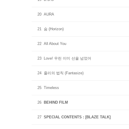
20
AURA
21
숨 (Horizon)
22
All About You
23
Love! 우린 이미 선을 넘었어
24
줄리의 법칙 (Fantasize)
25
Timeless
26
BEHIND FILM
27
SPECIAL CONTENTS : [BLAZE TALK]