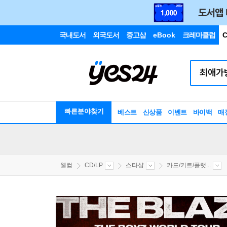
국내도서
외국도서
중고샵
eBook
크레마클럽
C
빠른분야찾기
베스트
신상품
이벤트
바이백
매
웰컴
CD/LP
스타샵
카드/키트/플랫...