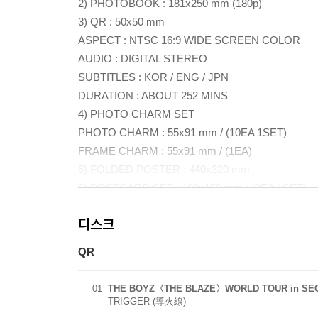
2) PHOTOBOOK : 181x250 mm (180p)
3) QR : 50x50 mm
ASPECT : NTSC 16:9 WIDE SCREEN COLOR
AUDIO : DIGITAL STEREO
SUBTITLES : KOR / ENG / JPN
DURATION : ABOUT 252 MINS
4) PHOTO CHARM SET
PHOTO CHARM : 55x91 mm / (10EA 1SET)
FRAME CHARM : 55x91 mm / (1EA)
5) FOLDED POSTER : 440x320 mm
6) POSTCARD SET : 100x150 mm / (9EA 1SET)
7) PHOTOCARD SET : 55x85mm (9EA 1SET)
디스크
8) ENVELOPE : 115x165 mm (1EA)
QR
01
THE BOYZ〈THE BLAZE〉WORLD TOUR in SE
TRIGGER (導火線)