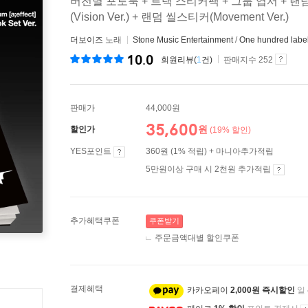
버전별 포토북 + 트랙 스티커팩 + 그룹 엽서 + 랜
(Vision Ver.) + 랜덤 씰스티커(Movement Ver.)
더보이즈
노래
Stone Music Entertainment
/
One hundred label 
10.0
회원리뷰(
1
건)
판매지수 252
판매가
44,000원
35,600
원
할인가
(19% 할인)
YES포인트
360원 (1% 적립) + 마니아추가적립
5만원이상 구매 시 2천원 추가적립
추가혜택쿠폰
쿠폰받기
주문금액대별 할인쿠폰
결제혜택
카카오페이
2,000원 즉시할인
일