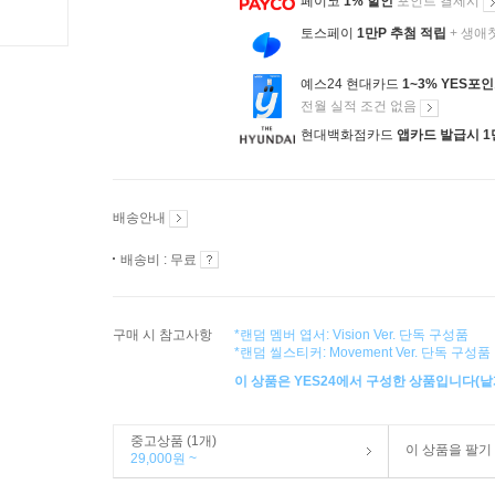
페이코
1% 할인
포인트 결제시
토스페이
1만P 추첨 적립
+ 생애
예스24 현대카드
1~3% YES포
전월 실적 조건 없음
현대백화점카드
앱카드 발급시 1
배송안내
배송비 : 무료
구매 시 참고사항
*랜덤 멤버 엽서: Vision Ver. 단독 구성품
*랜덤 씰스티커: Movement Ver. 단독 구성품
이 상품은 YES24에서 구성한 상품입니다(낱개
중고상품 (1개)
이 상품을 팔기
29,000원 ~