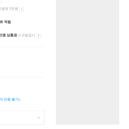
첫결제 3천원
인트 적립
만원 상품권
신규발급시
 반품 불가).