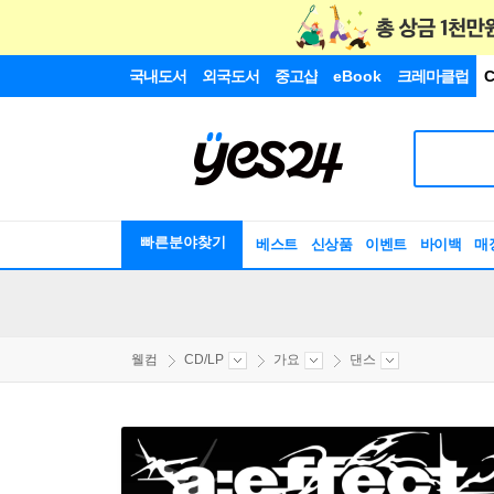
국내도서
외국도서
중고샵
eBook
크레마클럽
C
빠른분야찾기
베스트
신상품
이벤트
바이백
매
웰컴
CD/LP
가요
댄스