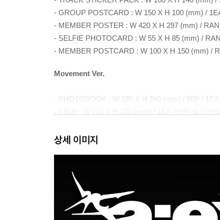
- GROUP POSTCARD : W 150 X H 100 (mm) /
- MEMBER POSTER : W 420 X H 297 (mm) / 
- SELFIE PHOTOCARD : W 55 X H 85 (mm) /
- MEMBER POSTCARD : W 100 X H 150 (mm) / 
Movement Ver.
- PHOTOBOOK : W 195 X H 240 (mm) / 80P /
- CD-R : W 120 X H 120 (mm) / 1EA (버전 별 이
- TRACK STICKER PACK : W 100 X H 140 (mm) / 
- GROUP POSTCARD : W 100 X H 150 (mm) /
상세 이미지
- MEMBER POSTER : W 420 X H 297 (mm) / 
- SELFIE PHOTOCARD : W 55 X H 85 (mm) /
- SEAL STICKER : W 55 X H 85 (mm) / RANDOM