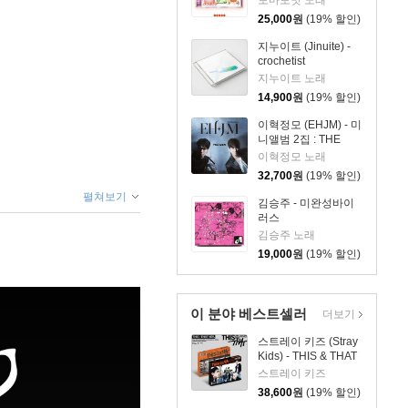
토마토맛 노래
25,000
원
(19% 할인)
지누이트 (Jinuite) -
crochetist
지누이트 노래
14,900
원
(19% 할인)
이혁정모 (EHJM) - 미
니앨범 2집 : THE
MEN
이혁정모 노래
32,700
원
(19% 할인)
펼쳐보기
김승주 - 미완성바이
러스
김승주 노래
19,000
원
(19% 할인)
이 분야 베스트셀러
더보기
스트레이 키즈 (Stray
Kids) - THIS & THAT
[2종 SET]
스트레이 키즈
38,600
원
(19% 할인)