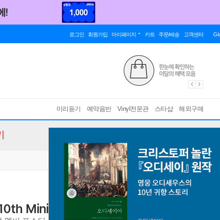
로그인
회원가입
마이페이지
카트
주문/배송
고객센터
Gl
미리듣기
예약음반
Vinyl전문관
스타샵
해외구매
기
th Mini Album [a;effect] [2종 SET]