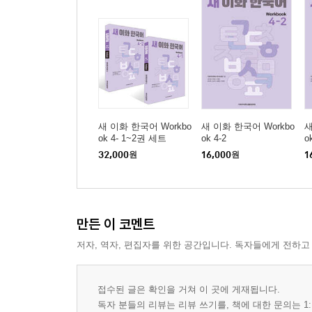
8단원 취미
9단원 계획
10단원 날씨와 계절
새 이화 한국어 Workbo
새 이화 한국어 Workbo
새
11단원 교통
ok 4- 1~2권 세트
ok 4-2
o
32,000
원
16,000
원
1
12단원 약속
부록
만든 이 코멘트
문법 설명
듣기 지문 및 정답
저자, 역자, 편집자를 위한 공간입니다. 독자들에게 전하고
『새 이화 한국어 Workbook 2-1』
접수된 글은 확인을 거쳐 이 곳에 게재됩니다.
머리말
독자 분들의 리뷰는 리뷰 쓰기를, 책에 대한 문의는 1: