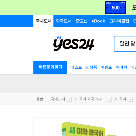
국내도서
외국도서
중고샵
eBook
크레마클럽
C
빠른분야찾기
베스트
신상품
이벤트
바이백
매
웰컴
국내도서
국어 외국어 사...
국어