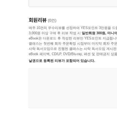
Workbook 구성표
Workbook 구성과 사용법
회원리뷰
(0건)
1단원 학교생활
매주 10건의 우수리뷰를 선정하여 YES포인트 3만원을 드
3,000원 이상 구매 후 리뷰 작성 시
일반회원 300원, 마니아
2단원 일상생활
eBook은 다운로드 후 작성한 리뷰만 YES포인트 지급됩니
클래스는 첫번째 회차 주문확정 시점부터 마지막 회차 주문
3단원 주거 환경
사락 독서모임으로 진행된 클래스는 사락 독서모임 게시판
eBook 페이백, CD/LP, DVD/Blu-ray, 패션 및 판매금
낱권으로 등록된 리뷰가 포함되어 있습니다.
4단원 외모와 성격
5단원 경험
6단원 공공장소
부록
문법 설명
듣기 지문 및 정답