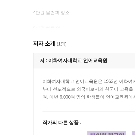
4단원 물건과 장소
5단원 하루 일과
저자 소개
6단원 쇼핑과 음식
(1명)
부록
저 :
이화여자대학교 언어교육원
문법 설명
듣기 지문 및 정답
이화여자대학교 언어교육원은 1962년 이화여
부터 선도적으로 외국어로서의 한국어 교육을 시
『새 이화 한국어 Workbook 1-2』
며, 매년 6,000여 명의 학생들이 언어교육
머리말
Workbook 구성표
Workbook 구성과 사용법
작가의 다른 상품
7단원 주말