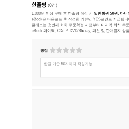
한줄평
(0건)
1,000원 이상 구매 후 한줄평 작성 시
일반회원 50원, 마니
『새 이화 한국어 Workbook 2-2』
eBook은 다운로드 후 작성한 리뷰만 YES포인트 지급됩니
머리말
클래스는 첫번째 회차 주문확정 시점부터 마지막 회차 주문
Workbook 구성표
eBook 페이백, CD/LP, DVD/Blu-ray, 패션 및 판매금
Workbook 구성과 사용법
평점
7단원 쇼핑
한글 기준 50자까지 작성가능
8단원 초대와 방문
9단원 건강
10단원 음식
11단원 교통
12단원 축하와 감사