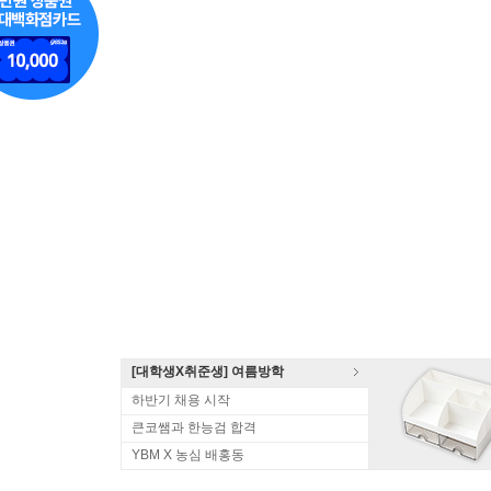
[대학생X취준생] 여름방학
하반기 채용 시작
큰코쌤과 한능검 합격
YBM X 농심 배홍동