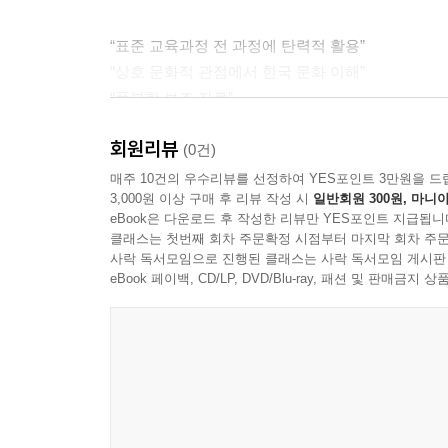
“표준 교육과정 전 과정에 탄력적 활용”
“상호 문화적 관점에서 한국 문화 이해”
“풍부한 보조 자료”
회원리뷰
개정 《세종한국어》의 구체적 특징은 다음과 같습
(0건)
첫째, 세종학당의 표준 교육과정인 가형, 나형, 다형
매주 10건의 우수리뷰를 선정하여 YES포인트 3만원을 드
3,000원 이상 구매 후 리뷰 작성 시
일반회원 300원, 마니아
‘기본 교재’에는 해당 등급에 필요한 핵심적인 내용
eBook은 다운로드 후 작성한 리뷰만 YES포인트 지급됩니
담았습니다. 이를 통해 다양한 학습자 특성에 맞게
클래스는 첫번째 회차 주문확정 시점부터 마지막 회차 주문
사락 독서모임으로 진행된 클래스는 사락 독서모임 게시판
둘째, 효과적 교수 · 학습을 위해 단계별로 단
eBook 페이백, CD/LP, DVD/Blu-ray, 패션 및 판매금
적용하였습니다. 특히 다양한 삽화와 시각적 자료를
셋째, 교재 전반에 생생한 한국 문화 내용을 배
한국 문화에 대한 바른 태도를 형성할 수 있도록 하
넷째, 교재와 함께 ‘익힘책’, ‘교사용 지도서’, ‘