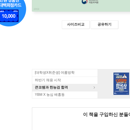
사이즈비교
공유하기
[대학생X취준생] 여름방학
하반기 채용 시작
큰코쌤과 한능검 합격
YBM X 농심 배홍동
이 책을 구입하신 분