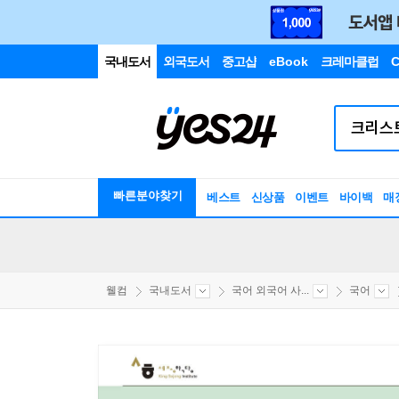
국내도서
외국도서
중고샵
eBook
크레마클럽
C
빠른분야찾기
베스트
신상품
이벤트
바이백
매
웰컴
국내도서
국어 외국어 사...
국어