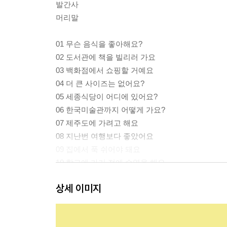
발간사
머리말
01 무슨 음식을 좋아해요?
02 도서관에 책을 빌리러 가요
03 백화점에서 쇼핑할 거예요
04 더 큰 사이즈는 없어요?
05 세종식당이 어디에 있어요?
06 한국미술관까지 어떻게 가요?
07 제주도에 가려고 해요
08 지난번 여행보다 좋았어요
09 집에서 푹 쉬어야 돼요
10 학교에 가기 전에 수영을 해요
11 한국 음식을 만들 수 있어요?
상세 이미지
12 저는 지니 씨에게 펜을 선물할 거예요