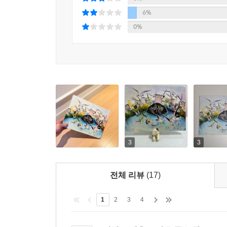
6%
우리는 보통 동물보다 인간이 배려도 하고 양보도 
0%
싸움은 끊이지 않고 일어나지요. 《갈매기전》은 인
가능성을 우리에게 보여 줍니다. 이 책의 마지막 부
먹거리를 먹는 장면은 또 한 번의 반전이자 가장
듯 물에 빠진 손가락 인형을 찾아 주는 장면에서는 
싸움 많은 세상을 살아가는 우리들. ‘여러 전쟁과
이 책의 갈매기들을 통해 지겨운 ‘싸움’ 대신 카타르
파가니니의 현란한 바이올린 선율처럼 화려하고 풍
3
3
드로잉, 수채화, 석판화 등 다양한 기법으로 그려 낸
전체 리뷰
(17)
2014년, 볼로냐도서전 ‘올해의 일러스트레이터’에
그림책 작업을 활발하게 펼치는 작가입니다. 이
1
2
3
4
갈매기들의 화려한 무대를 화사하고 풍부한 색감으
갈매기들의 익살스러운 모습이 재미를 더합니다.