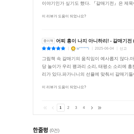
이야기인가 싶기도 했다. 『갈매기전』은 제목이
이 리뷰가 도움이 되었나요?
어찌 흥이 나지 아니하리! - 갈매기전 
종이책
w******i
2025-06-04
신고
|
|
|
그림책 속 갈매기의 움직임이 예사롭지 않다.마
당 놀이가 우리 꽹과리 소리, 태평소 소리에
리가 있다.파가니니의 선율에 맞춰서 갈매기들이
이 리뷰가 도움이 되었나요?
1
2
3
4
한줄평
(0건)