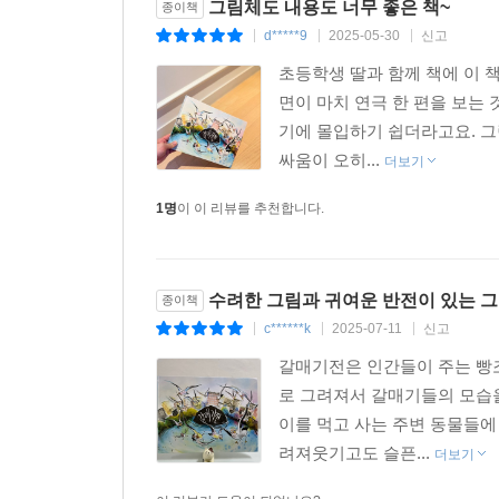
그림체도 내용도 너무 좋은 책~
종이책
생생하게 느껴집니다. 호수와 하늘을 주로 배경으로
d*****9
2025-05-30
신고
|
|
|
이야기의 균형을 색으로 구현한 점도 매력적입니다
초등학생 딸과 함께 책에 이 
면이 마치 연극 한 편을 보는
이소영 작가는 프랑스의 한 공원에서 갈매기들이
기에 몰입하기 쉽더라고요. 그
떠올랐고 작업 내내 그의 연주곡 〈카프리스 24
싸움이 오히...
갈매기들의 ‘무대’에 푹 빠져들 수 있도록 〈카프
더보기
구성했습니다. 그래서인지 책을 펼치면 갈매기들이
1명
이 이 리뷰를 추천합니다.
소동이지만 긴 여운이 남고, 날카롭지만 유쾌한 반
작가의 말
수려한 그림과 귀여운 반전이 있는 
종이책
c******k
2025-07-11
신고
|
|
|
온 세상이 싸움판입니다. 왜 다들 화가 나 있고,
녀석들입니다. 호수 위에서 갈매기 떼가 빵 
갈매기전은 인간들이 주는 빵
너덜너덜해졌는데, 그러거나 말거나 갈매기들은 그
로 그려져서 갈매기들의 모습
한데 그 광경이 너무 멋졌습니다. 격정적인 갈매
이를 먹고 사는 주변 동물들
호수를 배경으로 펼치는 한 편의 연극 같았고, 싸움
려져웃기고도 슬픈...
더보기