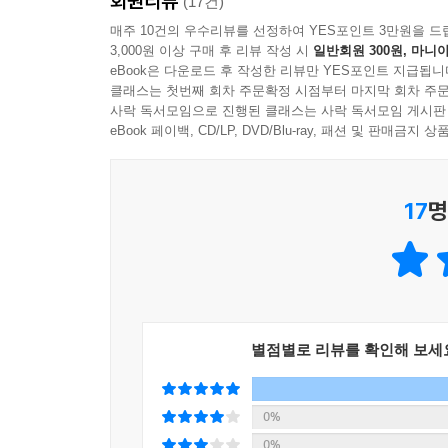
회원리뷰
조금 뒤, 호수 가운데 있는 은신처로 갈매기들이 
(17건)
오늘의 연극도 이렇게 성공입니다!
매주 10건의 우수리뷰를 선정하여 YES포인트 3만원을 드
3,000원 이상 구매 후 리뷰 작성 시
일반회원 300원, 마니아
eBook은 다운로드 후 작성한 리뷰만 YES포인트 지급됩니
이처럼 《갈매기전》은 호수를 무대로 갈매기들이
클래스는 첫번째 회차 주문확정 시점부터 마지막 회차 주문
감쪽같이 속이고 맙니다. 이제, 인간의 생각을 가뿐
사락 독서모임으로 진행된 클래스는 사락 독서모임 게시판
eBook 페이백, CD/LP, DVD/Blu-ray, 패션 및 판매금
가장 갈매기다운 모습으로 인간의 생각을 뛰어넘다
17
명
《갈매기전》에는 빵 한 조각을 두고 날아오른 갈
지켜만 보던 사람들이 꼬마 갈매기가 당하는 순간
사람들도 제각기 한마디씩 하면서 싸움을 말리려 하
“우리가 도와주자. / 너무하네. 겨우 빵 한 조각 때문에…
별점별로 리뷰를 확인해 보세
“약한 애 괴롭히는 거 아니야~ / 싸우지 마~! / 사이 좋
그런데 이 모든 상황이 연극이라면? 갈매기들이
0%
할까요?
0%