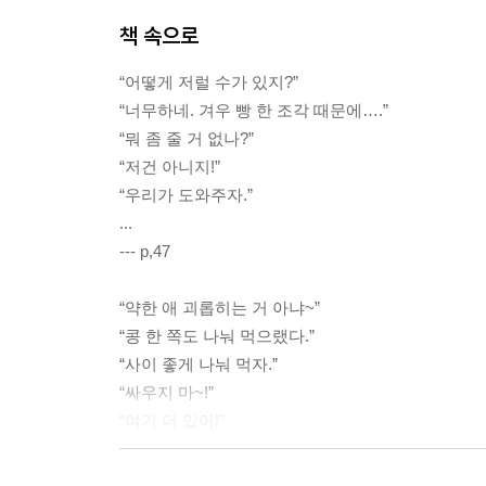
책 속으로
“어떻게 저럴 수가 있지?”
“너무하네. 겨우 빵 한 조각 때문에….”
“뭐 좀 줄 거 없나?”
“저건 아니지!”
“우리가 도와주자.”
...
--- p,47
“약한 애 괴롭히는 거 아냐~”
“콩 한 쪽도 나눠 먹으랬다.”
“사이 좋게 나눠 먹자.”
“싸우지 마~!”
“여기 더 있어!”
...
--- pp.50-51