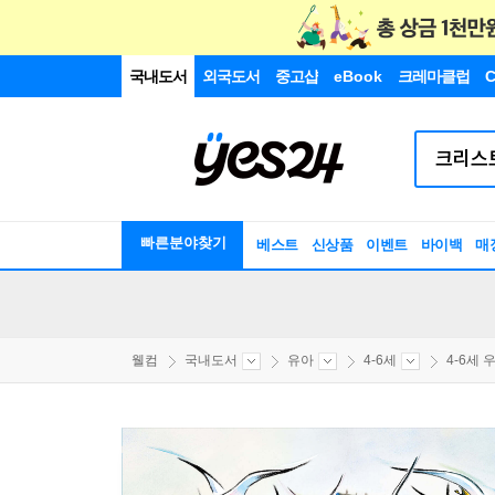
국내도서
외국도서
중고샵
eBook
크레마클럽
C
빠른분야찾기
베스트
신상품
이벤트
바이백
매
웰컴
국내도서
유아
4-6세
4-6세 우