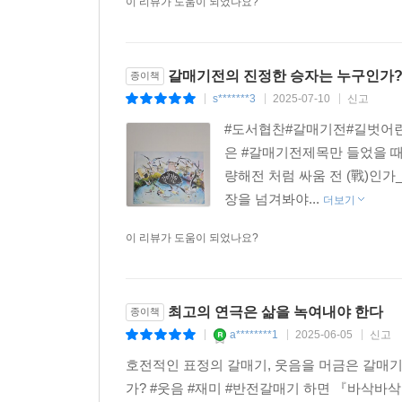
이 리뷰가 도움이 되었나요?
그래, 놀아 보자!
작업 내내 파가니니의 〈카프리스 24번Caprice N
갈매기전의 진정한 승자는 누구인가
종이책
받는 이 두 곡은 예측하기 힘든 멜로디와 극한의
s*******3
2025-07-10
신고
《갈매기전》을 통해 전달되기를 바랍니다. 또한 여
|
|
|
#도서협찬#갈매기전#길벗어린
교과 연계
은 #갈매기전제목만 들었을 때
누리과정 〉 의사소통 〉 책과 이야기 즐기기
량해전 처럼 싸움 전 (戰)인
누리과정 〉 예술경험 〉 창의적으로 표현하기
장을 넘겨봐야...
더보기
국어 2학년 1학기 8. 마음을 짐작해요
이 리뷰가 도움이 되었나요?
미술(천재교육) 3학년 2. 꿈의 나래를 펴면서
도덕 5학년 5. 갈등을 해결하는 지혜
최고의 연극은 삶을 녹여내야 한다
종이책
a********1
2025-06-05
신고
|
|
|
호전적인 표정의 갈매기, 웃음을 머금은 갈매기
가? #웃음 #재미 #반전갈매기 하면 『바삭바