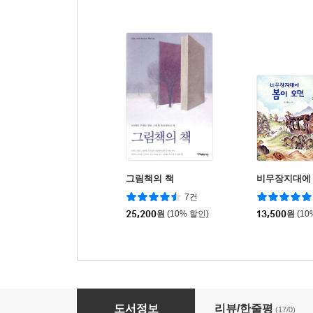
그림책의 책
비무장지대에 
7건
25,200
원
(10% 할인)
13,500
원
(10
갈매기전
도서정보
리뷰/한줄평
(17/0)