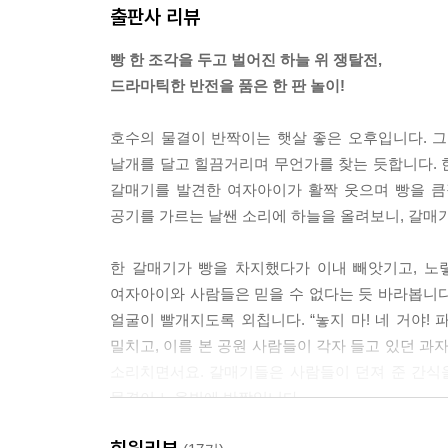
출판사 리뷰
오늘도 멋지게 해냈습니다.
빵 한 조각을 두고 벌어진 하늘 위 쟁탈전,
--- p.62
드라마틱한 반전을 품은 한 판 놀이!
“오늘 여자아이 최고였어.”
호수의 물결이 반짝이는 햇살 좋은 오후입니다. 
“내일은 누구랑 놀까?”
날개를 달고 힐끔거리며 무언가를 찾는 듯합니다. 
“냠냠”
갈매기를 발견한 여자아이가 활짝 웃으며 빵을 큼
“다음에는 내가 주인공 할래!”
공기를 가르는 날쌘 소리에 하늘을 올려보니, 갈매기
--- p,64
한 갈매기가 빵을 차지했다가 이내 빼앗기고, 노
여자아이와 사람들은 믿을 수 없다는 듯 바라봅니다.
얼굴이 빨개지도록 외칩니다. “놓지 마! 네 거야!
밀치고, 이를 본 공원 사람들이 각자 들고 있던 과자와
소리치면서요. 갈매기들은 사람들이 던져 준 간식
물결이 노을빛에 반짝입니다.