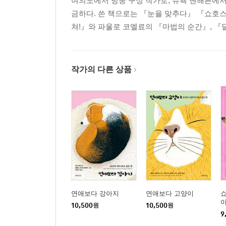
여의도에서 방송 구성 작가로, 뉴욕 맨해튼에서 
금하다. 쓴 책으로는 『눈을 맞추다』 『쇼호
쳐!』와 파울로 코엘료의 『마법의 순간』, 『
작가의 다른 상품
연애보다 강아지
연애보다 고양이
이
10,500
원
10,500
원
9