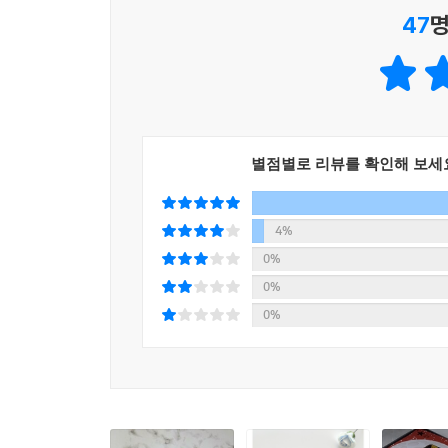
47
명
청소년들에게 영화는 때때로 사치처럼 여겨지기도 
없다고 말하는 이들도 많다. 하지만 영화는 단순한
삶을 간접적으로 체험하고, 해 보고 싶었던 일들을
가장 가까운 인문학이다. 하지만 수많은 영화 중에
뿐이다. 『마녀의 영화 레시피』는 청소년이 꼭 
추천한다.
별점별로 리뷰를 확인해 보세
“영화를 보며 무언가를 배웠다고 생각한다면
그건 스스로 가르침을 발견할 수 있는 힘이 생겼기 
4%
0%
√ 자신감을 키우고 싶을 때 → 〈알라딘〉, 〈아이 
0%
√ 용기가 필요할 때 → 〈빌리 엘리어트〉, 〈헬프
0%
√ 깨달음이 필요할 때 → 〈히든 피겨스〉, 〈아이 
√ 친구 관계가 고민될 때 → 〈우아한 거짓말〉, 
√ 위로가 필요할 때 → 〈인사이드 아웃〉, 〈월플
√ 미래와 직업이 고민될 때 → 〈변호인〉, 〈파이