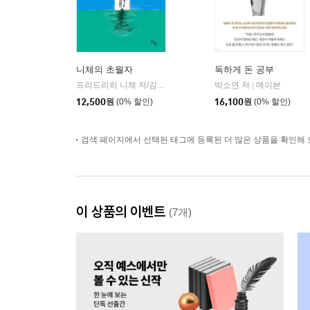
니체의 초월자
독하게 돈 공부
프리드리히 니체 저/김철 편역
히읏
박소연 저
메이븐
|
|
12,500
원
(0% 할인)
16,100
원
(0% 할인)
검색 페이지에서 선택된 태그에 등록된 더 많은 상품을 확인해 
이 상품의 이벤트
(7개)