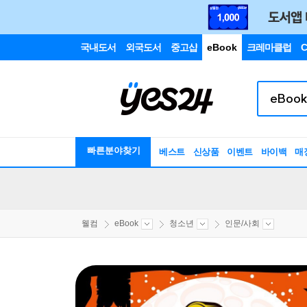
국내도서
외국도서
중고샵
eBook
크레마클럽
C
빠른분야찾기
베스트
신상품
이벤트
바이백
매
웰컴
eBook
청소년
인문/사회