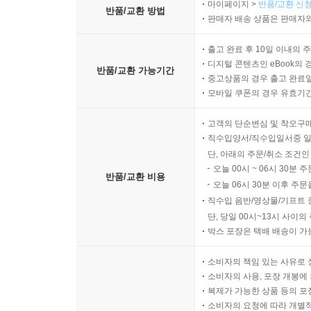
마이페이지 >
반품/교환 신청
반품/교환 방법
판매자 배송 상품은 판매자와
출고 완료 후 10일 이내의 
디지털 콘텐츠인 eBook의 
반품/교환 가능기간
중고상품의 경우 출고 완료일
모바일 쿠폰의 경우 유효기간(
고객의 단순변심 및 착오구
직수입양서/직수입일서중 일
단, 아래의 주문/취소 조건인
오늘 00시 ~ 06시 30분 
반품/교환 비용
오늘 06시 30분 이후 주문
직수입 음반/영상물/기프트 
단, 당일 00시~13시 사이
박스 포장은 택배 배송이 가
소비자의 책임 있는 사유로 
소비자의 사용, 포장 개봉에 
복제가 가능한 상품 등의 포장을 
소비자의 요청에 따라 개별