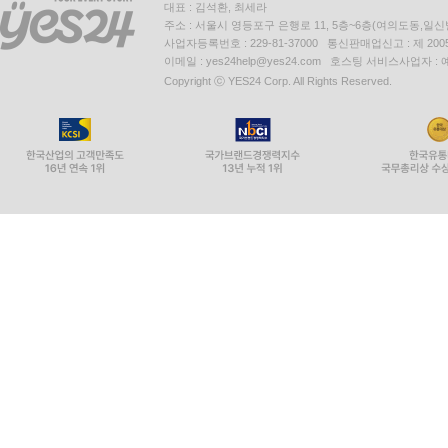
대표 : 김석환, 최세라
주소 : 서울시 영등포구 은행로 11, 5층~6층(여의도동,일신
사업자등록번호 : 229-81-37000 통신판매업신고 : 제 200
이메일 : yes24help@yes24.com 호스팅 서비스사업자 :
Copyright ⓒ YES24 Corp. All Rights Reserved.