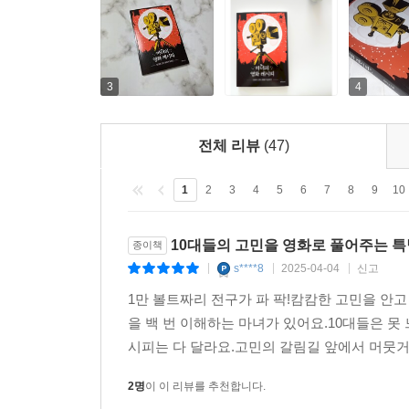
『마녀의 영화 레시피』는 영화를 통해 스스로 답
10대들이 자주 고민하는 6가지 키워드로 영화를 분
할 작품들을 엄선했다. 각 영화는 지금의 청소년들
직면해 있고, 자신만의 방식으로 이를 해결해 나간다
3
4
‘마녀 언니’가 건네는 영화들을 통해 자신을 돌아보
전체 리뷰
(47)
찾고 함께 성장하는 경험을 선사할 것이다.
1
2
3
4
5
6
7
8
9
10
“영화는 깨달음을 주는 좋은 스승이 되기도 하고
보더라도 사람들은 저마다 다 다르게 느끼니까. 
10대들의 고민을 영화로 풀어주는 
종이책
가르침을 발견할 수 있는 힘이 생겼기 때문일 거야.”
s****8
2025-04-04
신고
|
|
|
1만 볼트짜리 전구가 파 팍!캄캄한 고민을 안
을 백 번 이해하는 마녀가 있어요.10대들은 
시피는 다 달라요.고민의 갈림길 앞에서 머뭇거릴
2명
이 이 리뷰를 추천합니다.