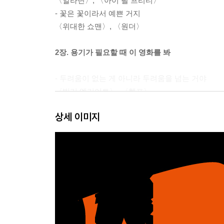
〈알라딘〉, 〈아이 필 프리티〉
- 꽃은 꽃이라서 예쁜 거지
〈위대한 쇼맨〉, 〈원더〉
2장. 용기가 필요할 때 이 영화를 봐
- 두려움이 없는 게 아니라 두려움을 넘는 거야
〈빌리 엘리어트〉, 〈헬프〉
- 모두가 불가능하다고 해도 너만은 가능하다고 믿는
상세 이미지
〈옥토버 스카이〉, 〈주토피아〉
3장. 깨달음이 필요할 때 이 영화를 봐
- 편견의 바위를 깨는 끈질긴 물 한 방울
〈히든 피겨스〉, 〈아이 캔 스피크 잉글리쉬〉
- 절망에 지친 백 명의 사람은 서로 다른 백 가지의
〈조커〉, 〈모던 타임즈〉