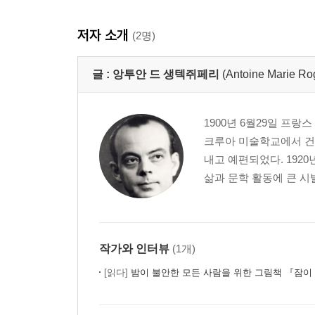
저자 소개
(2명)
글 :
앙투안 드 생텍쥐페리
(Antoine Marie Ro
1900년 6월29일 프
크루아 미술학교에서 건
내고 예편되었다. 192
삶과 문학 활동에 큰 시발
작가와 인터뷰
(1개)
[읽다]
밤이 불안한 모든 사람을 위한 그림책 『잠이 달아나