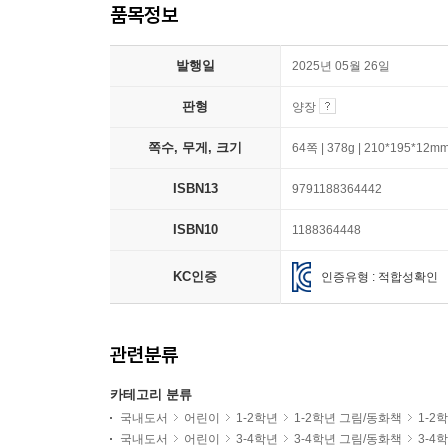
품목정보
발행일
2025년 05월 26일
판형
양장
쪽수, 무게, 크기
64쪽 | 378g | 210*195*12m
ISBN13
9791188364442
ISBN10
1188364448
KC인증
인증유형 : 적합성확인
관련분류
카테고리 분류
국내도서
어린이
1-2학년
1-2학년 그림/동화책
1-2
국내도서
어린이
3-4학년
3-4학년 그림/동화책
3-4