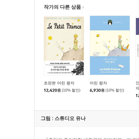
작가의 다른 상품
초판본 어린 왕자
어린 왕자
인
자
12,420
원
(10% 할인)
6,930
원
(10% 할인)
1
그림 :
스튜디오 유나