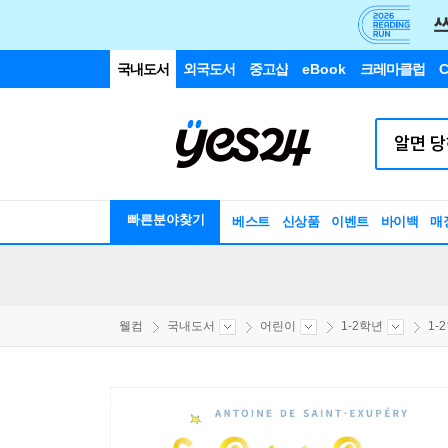
국내도서
외국도서
중고샵
eBook
크레마클럽
C
빠른분야찾기
베스트
신상품
이벤트
바이백
매
웰컴
국내도서
어린이
1-2학년
1-