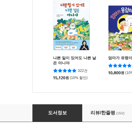
나쁜 일이 있어도 나쁜 날
엄마가 유령이
은 아니야
322건
10,800
원
(10
15,120
원
(10% 할인)
어린 왕자 그림책으로 만나다
도서정보
리뷰/한줄평
(15/2)