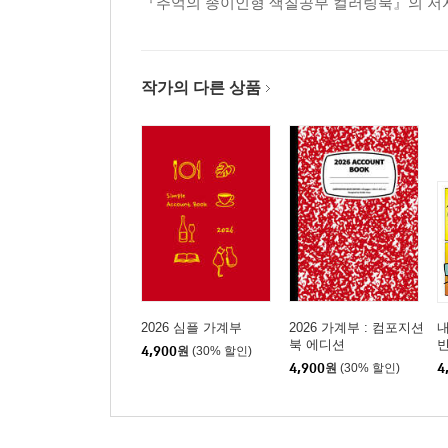
『추억의 종이인형 색칠공부 컬러링북』의 저
작가의 다른 상품
2026 심플 가계부
2026 가계부 : 컴포지션
내
북 에디션
4,900
원
(30% 할인)
4,900
원
(30% 할인)
4