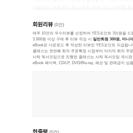
생물분류 체계에 관한 설명을 듣고 ‘척삭동물’이
생물양의 대화 형식을 사용한 것은 글의 이해를 
정확하게 알아야 이해가 쉬운 생명과학 분야에서 생
가르칠 때 과학사를 많이 언급하는 편이고 생명
‘아하!’ 하는 반응이 나올 만큼 분명하고 명쾌하다
있다고 생각하는 사람이기에 이 책은 정말 재미있습
회원리뷰
(0건)
과학에 흥미를 느끼게 되는 계기, 연구 과정에서
있는 독자들에게 즐거움을 줄 수 있을 거라 기대되
매주 10건의 우수리뷰를 선정하여 YES포인트 3만원을 드
설명해나간다. 과학자들의 생애를 훑는 과정에는 
- 박성은 (서울과학교사모임, 세종과학고 생명과학 
3,000원 이상 구매 후 리뷰 작성 시
일반회원 300원, 마니아
돕는다. 정 교수와 생물양의 대화로 친근하게 읽어
eBook은 다운로드 후 작성한 리뷰만 YES포인트 지급됩니
클래스는 첫번째 회차 주문확정 시점부터 마지막 회차 주문
사락 독서모임으로 진행된 클래스는 사락 독서모임 게시판
시리즈로 만나보는 과학의 즐거움
eBook 페이백, CD/LP, DVD/Blu-ray, 패션 및 판매금
외국인들과 대화하다 보면 놀라게 되는 것 중 하
상당히 높은 편이고 실제로 노벨과학상도 많이 배
같다. 이 책의 저자는 우리나라에서 노벨 과학
연결되어 있어 누구나 재미있게 배울 수 있다고
크리스토퍼 유전자 가위를 비롯해 생명과학 분야에 
과정을 통해 과학에 관심을 갖고 그 수준도 높아
연구에 뛰어들어 우리나라에서도 노벨 과학상 수
소망한다.
한줄평
(0건)