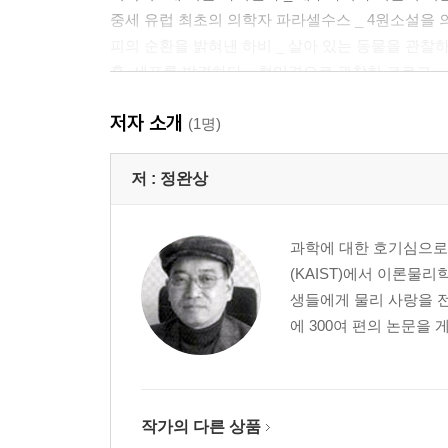
중세 유럽 최초의 의학자 파라셀수스 _ 4원소설을 
피의 순환을 밝혀낸 하비 _ 살아 있는 동물을 관찰
훅, 세포를 발견하다 _ 현미경으로 관찰한 코르크
세포핵을 발견한 레이우엔훅 _ 작은 생물을 ‘미생물
저자 소개
종두법을 발견한 제너 _ “우두에 걸린 사람은 천연
(1명)
미생물의 아버지 파스퇴르 _ “질병을 일으키는 것도
소화계를 연구한 파블로프 _ 조건 반사로 노벨 생
저 :
정완상
미토콘드리아의 발견 _ 세포가 필요로 하는 에너지 
골지, 골지체를 발견하다 _ 소포체에서 합성된 단백
과학에 대한 호기심으로
플레밍, 염색체를 발견하다 _ 세포 분열 연구 중 성
(KAIST)에서 이론물
페니실린을 발견하다 _ 플레밍에서 플로리와 체인
생들에게 물리 사랑을 전
에 300여 편의 논문을 
두 번째 만남 : 종의 기원을 찾아서
종의 기원은? _ 레이, ‘종’을 생물분류의 기본단위로
린네, 꽃을 해부하다 _ 식물에 빠져 보낸 일생
작가의 다른 상품
찰스 다윈, 『종의 기원』을 출간하다 _ 자연선택설