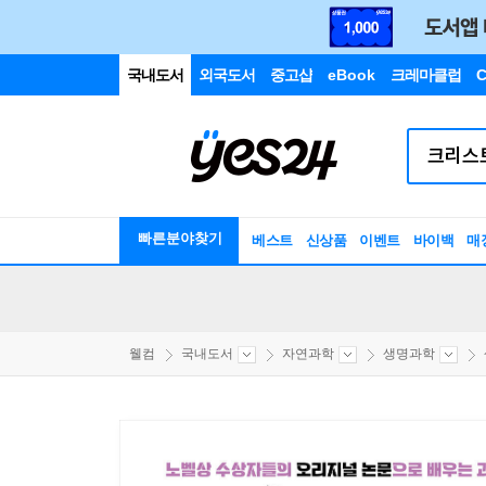
국내도서
외국도서
중고샵
eBook
크레마클럽
C
빠른분야찾기
베스트
신상품
이벤트
바이백
매
웰컴
국내도서
자연과학
생명과학