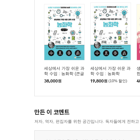
『종의 기원』, 파문을 몰고 오다 _ 진화론에 반발
세 번째 만남 : 멘델의 유전법칙
멘델, 자연과학 연구를 향한 일념 _ 사후 35년이 
멘델이 발견한 우열의 법칙 _ 우성 순종과 열성 순
멘델이 발견한 분리의 법칙 _ 우성형질을 지닌 잡종
멘델이 발견한 독립의 법칙 _ 두 종류 이상의 대립
세상에서 가장 쉬운 과
세상에서 가장 쉬운 과
멘델이 발견한 법칙의 부활 _ 드 브리스, 코렌스, 
학 수업 : 농화학 (큰글
학 수업 : 농화학
한
중간유전의 발견 _ 우열 관계가 불완전한 형질 사이
자책)
자
38,000
원
19,800
원
(10% 할인)
4
유전의 염색체설 _ 헤르트비히, 보베리, 서튼의 연
성염색체의 발견 _ 스티븐스, Y염색체를 발견하다
모건의 초파리 실험 _ 초파리의 눈 색깔을 결정하는
혈액형의 발견 _ 란트슈타이너, 수혈이 가능한 경
만든 이 코멘트
저자, 역자, 편집자를 위한 공간입니다. 독자들에게 전하고
네 번째 만남 : X선 결정학과 DNA 구조 발견