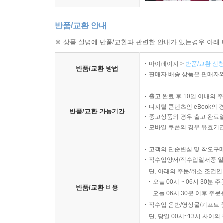
반품/교환 안내
※ 상품 설명에 반품/교환과 관련한 안내가 있는경우 아래 
마이페이지 >
반품/교환 신청
반품/교환 방법
판매자 배송 상품은 판매자와
출고 완료 후 10일 이내의 
디지털 콘텐츠인 eBook의 
반품/교환 가능기간
중고상품의 경우 출고 완료일
모바일 쿠폰의 경우 유효기간(
고객의 단순변심 및 착오구
직수입양서/직수입일서중 일
단, 아래의 주문/취소 조건인
오늘 00시 ~ 06시 30분 
반품/교환 비용
오늘 06시 30분 이후 주문
직수입 음반/영상물/기프트 
단, 당일 00시~13시 사이