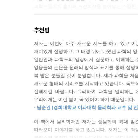
과학도들에게 흥미와 도전의식을 불어넣는 소중한 
일대일 수업을 듣는 듯 친절하고 자세한 과학 이야
추천평
그동안 일반인이나 과학을 배우는 학생은 물론 
저자는 이번에 아주 새로운 시도를 하고 있고 이
그러나 이론의 탄생이 있기까지 과학자들이 얼마
재미있게 설명하고, 그 배경 뒤에 나왔던 과학의 
암기해야 할 학문으로 끝나지는 않을 것이다. 노
일반인과 과학도의 입장에서 질문하고 이해하는 생
논문으로 과학이론의 기초부터 탄생까지 과학을 흥
영웅들의 논문을 원래의 방식과 표기를 통해 설명
과학계의 핫 이슈였다. 이에 많은 과학자가 이 문제
복 받은 분들일 것이 분명합니다. 제가 과학을 처
크릭, 폴링 등의 유명한 과학자들도 예외는 아니
새로운 형태의 시리즈를 시작하고 있습니다. 독보
이중나선 구조라는 것을 정확하게 보여준다는 것을 
전해지길 바랍니다. 그리하여 과학을 멀리하는 
친절하고 흥미진진한 DNA 구조의 발견에 얽힌 과
우리에게는 이런 붐이 꼭 있어야 하기 때문입니다.
- 남순건 (경희대학교 이과대학 물리학과 교수 및 전
과학의 역사와 배경지식을 대화체로 재미있게 쌓는
이 책에서 물리학자인 저자는 생물학의 최대 발견
이 책은 2020년 유전자 가위에 관한 연구로 노벨
따라오며 이야기를 하고 있습니다. 저자는 이 책
대화를 통해 생물학 연구의 기원부터 DNA 구조
크리스퍼 유전자 가위로 노벨상을 탄 다우드나의 가