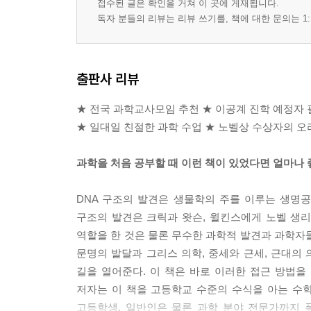
접수된 글은 확인을 거쳐 이 곳에 게재됩니다.
X선의 발견 _ 뢴트겐, 아내의 손뼈를 X선으로 찍다
독자 분들의 리뷰는 리뷰 쓰기를, 책에 대한 문의는 1:
노벨상을 공동 수상한 브래그 부자 _ X선을 이용
X선 결정학 _ 브래그 부자, 회절무늬를 분석하다
핵산의 발견 _ 미셔, 세포핵 속에 있는 산을 발견하
출판사 리뷰
DNA 구조를 밝혀낸 네 명의 과학자 _ 크릭, 윌킨스,
DNA 구조 발견 전쟁 _ 캐번디시 연구소와 킹스 칼
★ 전국 과학교사모임 추천 ★ 이공계 진학 예정자
★ 일대일 친절한 과학 수업 ★ 노벨상 수상자의 오
만남에 덧붙여
과학을 처음 공부할 때 이런 책이 있었다면 얼마나
Experiments in Plant Hybridization _ 멘델 논문 영
Sex Limited Inheritance in Drosophila _ 모건 논
DNA 구조의 발견은 생물학의 주를 이루는 생명공
Molecular Structure of Nucleic Acids _ 왓슨과
구조의 발견은 크릭과 왓슨, 윌킨스에게 노벨 생
위대한 논문과의 만남을 마무리하며
역할을 한 것은 물론 무수한 과학적 발견과 과학자
이 책을 위해 참고한 논문들
문명의 발달과 그리스 의학, 중세와 근세, 근대의
노벨 생리의학상 수상자들을 소개합니다
길을 열어준다. 이 책은 바로 이러한 접근 방법
노벨 물리학상 수상자들을 소개합니다
저자는 이 책을 고등학교 수준의 수식을 아는 수
노벨 화학상 수상자들을 소개합니다
고등학생, 일반인은 물론 과학 분야 전문가까지 