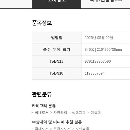
(0/0)
품목정보
발행일
2025년 05월 02일
쪽수, 무게, 크기
346쪽 | 210*290*30mm
ISBN13
9791193357590
ISBN10
1193357594
관련분류
카테고리 분류
국내도서
자연과학
생명과학
생물학
수상내역 및 미디어 추천 분류
국내도서
큰글자도서
자연과학