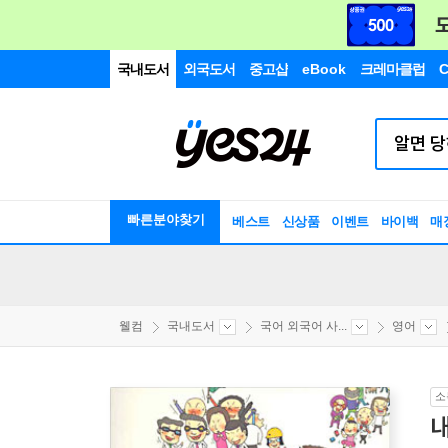
국내도서
외국도서
중고샵
eBook
크레마클럽
C
빠른분야찾기
베스트
신상품
이벤트
바이백
매
웰컴
국내도서
국어 외국어 사...
영어
소