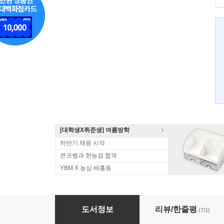
[대학생X취준생] 여름방학
하반기 채용 시작
큰코쌤과 한능검 합격
YBM X 농심 배홍동
내 영단어장을 공개합니다
도서정보
리뷰/한줄평
(7/1)