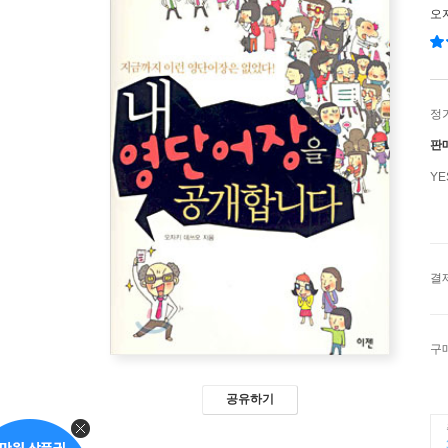
오
정
판
Y
결
구
공유하기