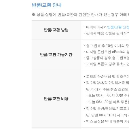
반품/교환 안내
※ 상품 설명에 반품/교환과 관련한 안내가 있는경우 아래 
마이페이지 >
반품/교환 신청
반품/교환 방법
판매자 배송 상품은 판매자와
출고 완료 후 10일 이내의 
디지털 콘텐츠인 eBook의 
반품/교환 가능기간
중고상품의 경우 출고 완료일
모바일 쿠폰의 경우 유효기간(
고객의 단순변심 및 착오구
직수입양서/직수입일서중 일
단, 아래의 주문/취소 조건인
오늘 00시 ~ 06시 30분 
반품/교환 비용
오늘 06시 30분 이후 주문
직수입 음반/영상물/기프트 
단, 당일 00시~13시 사이
박스 포장은 택배 배송이 가