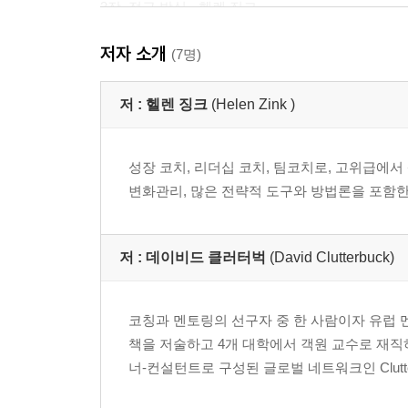
3장. 접근 방식 - 헬렌 징크
저자 소개
섹션 B - 다섯 가지 관점
(7명)
4장. 팀 관점 - 헬렌 징크
5장. 리더 관점 - 팀 리더 마이클Michael, 헬렌 징크
저 :
헬렌 징크
(Helen Zink )
6장. 기능 및 조직 관점 - 헬렌 징크
7장. 코치 관점 - 헬렌 징크
성장 코치, 리더십 코치, 팀코치로, 고위급에서
8장. 수퍼비전과 기타 지원 관점 - 태미 터너Tammy T
변화관리, 많은 전략적 도구와 방법론을 포함한 광
섹션 C - 통찰
9장. 관점 비교 - 유사점 - 헬렌 징크
저 :
데이비드 클러터벅
(David Clutterbuck)
10장. 관점 비교 - 차이점 - 헬렌 징크
11장. 미래 - 팀 리더 마이클, 태미 터너, 헬렌 징크
12장. 결론 - 헬렌 징크
코칭과 멘토링의 선구자 중 한 사람이자 유럽 멘
책을 저술하고 4개 대학에서 객원 교수로 재직
색인
너-컨설턴트로 구성된 글로벌 네트워크인 Clutterbuck Co
역자 소개