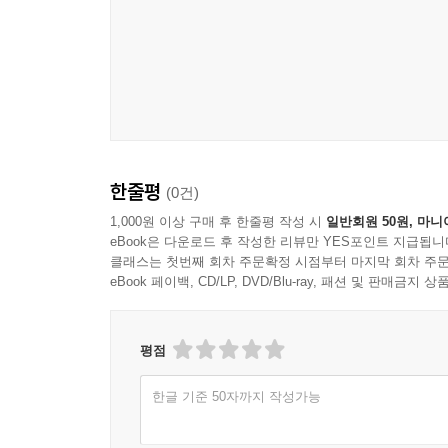
리더, 기능과 조직, 코치의 위치 변화의 관점에서 기
--- p.172
통한 팀 개발 활동의 변화, 팀 리더의 리더십 스
팀코치의 변화 모습을 설명한다.
헬렌은 내가 가장 크게 배운 것이 무엇인지도 물었다
은 여정 자체에서 발생하여 그 순간에 적용되었고, 
5장은 리더의 관점에서 바라본 시스템과 팀코칭, 리
--- p.249
개발 목표, 웰빙과 회복탄력성이 추가된 “PERILL
성과로서 EQ 중심 리더십, 코치로서의 리더 기법,
6장의 부록에는 주요 이해관계자로서의 집단적 관점에
한줄평
(0건)
배운 점을 제시한다.
요약되어 있다.
1,000원 이상 구매 후 한줄평 작성 시
일반회원 50원, 마니
가장 눈에 띄는 교훈은 아무리 고집스러운 리더라도 
eBook은 다운로드 후 작성한 리뷰만 YES포인트 지급됩니
6장은 기능 및 조직 관점에서 5개의 평행 플롯으로 
가 자신의 스타일을 바꾸기 위해 노력하는 경우, 
클래스는 첫번째 회차 주문확정 시점부터 마지막 회차 주문
목표와 HPT 모델 적용을 소개한다. 가시적 성과와 
같은 변화의 노력과 함께 일하는 모든 분께 드리고 
eBook 페이백, CD/LP, DVD/Blu-ray, 패션 및 판매금
점을 전략 실현 및 변화, 팀 개발과 코칭, 리더십 개
--- pp.277~278
7장은 코치인 헬렌 징크의 관점에서 팀코칭 여정을 
평점
메타포는 변화 관리, 치료, 코칭, 그리고 코치 수
상호작용을 다루며, 3년간의 여정 동안 발생한 도
해할 수 있다. 이는 복잡한 사고 과정을 우리가 잘 
한글 기준 50자까지 작성가능
역동, 팀의 성숙도 발전 과정, 그리고 수퍼비전과
사고를 우회한다by-pass the analytical mind’
문제, 다양한 역할 수행의 어려움, 그리고 팀코
--- p.298