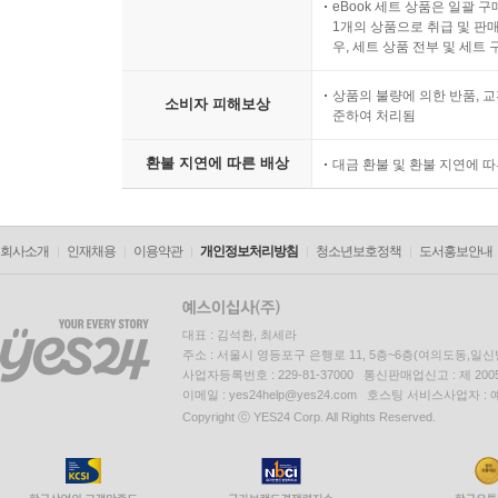
eBook 세트 상품은 일괄 
1개의 상품으로 취급 및 판매
우, 세트 상품 전부 및 세트
상품의 불량에 의한 반품, 교
소비자 피해보상
준하여 처리됨
환불 지연에 따른 배상
대금 환불 및 환불 지연에 
회사소개
인재채용
이용약관
개인정보처리방침
청소년보호정책
도서홍보안내
대표 : 김석환, 최세라
주소 : 서울시 영등포구 은행로 11, 5층~6층(여의도동,일신
사업자등록번호 : 229-81-37000 통신판매업신고 : 제 200
이메일 : yes24help@yes24.com 호스팅 서비스사업자 :
Copyright ⓒ YES24 Corp. All Rights Reserved.