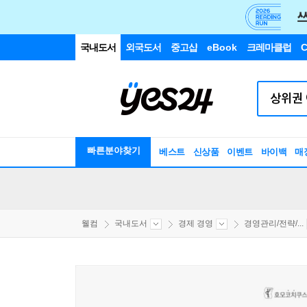
국내도서
외국도서
중고샵
eBook
크레마클럽
C
빠른분야찾기
베스트
신상품
이벤트
바이백
매
웰컴
국내도서
경제 경영
경영관리/전략/...