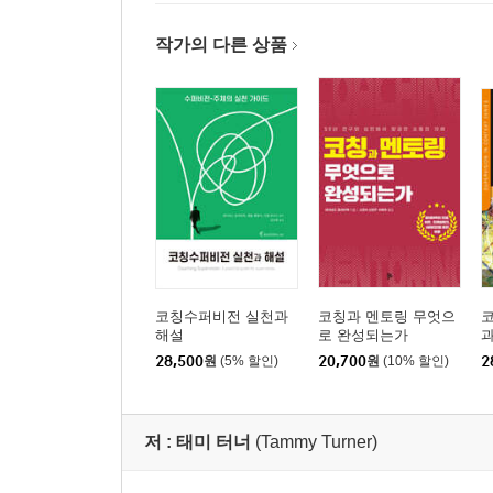
발간사
작가의 다른 상품
코칭수퍼비전 실천과
코칭과 멘토링 무엇으
해설
로 완성되는가
과
28,500
원
(5% 할인)
20,700
원
(10% 할인)
2
저 :
태미 터너
(Tammy Turner)