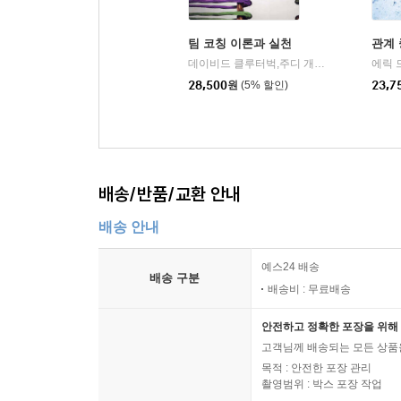
시스템 요소에 대해 다섯 명의 시선을 통해 자신들
팀 코칭 이론과 실천
관계 
12장은 이 책 전반에 대한 결론이다. 팀코칭을 
데이비드 클루터벅,주디 개넌,샌드라 헤이스,이오안나 요르다누,크리스터 로,더그 맥키 공저
드러난 전략지원과 변화 관리, 팀 개발과 코칭, 
28,500
원
(5% 할인)
23,7
언급한다. 해당 사례가 다른 조직과 코치들의 성장
이 책은 ‘우리는 모두 연결되어 있다’라는 시스템
관점에서 내레이션을 통해 사실적으로 보여주고 있다.
기반의 리더십에 대한 균형 잡힌 안내이다. 조직이
배송/반품/교환 안내
창출하기 위해 적용한 다양한 이론과 모델들을 실제 
배송 안내
예스24 배송
배송 구분
배송비 : 무료배송
안전하고 정확한 포장을 위해 
고객님께 배송되는 모든 상품을
목적 : 안전한 포장 관리
촬영범위 : 박스 포장 작업