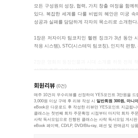
이 아니었다는 점을 다시 강조한다. 또한, [그림 3
모든 구성원의 성장, 협력, 가치 창출 여정을 함께
며 사전에 정해진 실행 계획을 나타내는 것은 아니다
있다. 복잡한 세계를 다룰 비법의 혜안은 미궁 
--- p.116
성공과 실패를 담담하게 각자의 목소리로 소개한다
나는 이 책에서 다섯 개의 평행 플롯 중 첫 번째로, 팀
1장은 저자이자 팀코치인 헬렌 징크가 3년 동안 
Co에서 근무했다. 또한 책의 기반이 되는 팀 창설
적응 시스템), STC(시스테믹 팀코칭), 인지적 편향
고, 마이클과 팀원들을 잘 알고 있었으며, 공식적인
다고 생각한다.
2장은 영화의 등장인물과 시대 소개를 하듯 전체 책
--- p.125
시간의 흐름 속에서 설명한다. 기타 이해관계자와 더 
시간의 변화 속에서 어떤 위기와 변화들이 있었는지 
지금, 이 책에서 다루는 기간 동안의 팀 개발 여정
회원리뷰
(0건)
발의 이점을 인식하고, 3년 차에는 우리 스스로 개
3장은 팀 개발 여정의 핵심이라 할 수 있는 접근 
매주 10건의 우수리뷰를 선정하여 YES포인트 3만원을 드
--- p.145
3,000원 이상 구매 후 리뷰 작성 시
일반회원 300원, 마니아
정해진 방법론을 따르기보다는 상황에 따라 진화하고 
eBook은 다운로드 후 작성한 리뷰만 YES포인트 지급됩니
독특한 개발 프레임워크가 소개되며, 3년이라는 시간
마무리하기 전에 이 책에서 다루는 3년 동안 우리
클래스는 첫번째 회차 주문확정 시점부터 마지막 회차 주문
실행되고 발전했는지를 상세히 들여다본다.
사락 독서모임으로 진행된 클래스는 사락 독서모임 게시판
특별했고, 우주는 말 그대로 우리에게 할 수 있는 모
eBook 페이백, CD/LP, DVD/Blu-ray, 패션 및 판매금
일은 상상도 할 수 없었어요!”라고 말하곤 한다. 
4장은 팀 관점에서 사례를 분석한다. 여기에는 연차
하고 우리 스스로 개발을 주도하게 된 점은 우연이 