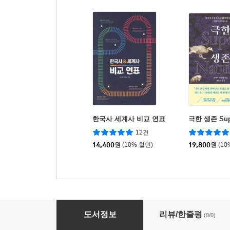
한국사 세계사 비교 연표
극한 생존 Supe
12건
14,400
원
(10% 할인)
19,800
원
(10
조직개발 중심 팀코칭
도서정보
리뷰/한줄평
(0/0)