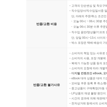
고객의 단순변심 및 착오구
직수입양서/직수입일서중 일
단, 아래의 주문/취소 조건인
오늘 00시 ~ 06시 30분 
반품/교환 비용
오늘 06시 30분 이후 주문
직수입 음반/영상물/기프트 
단, 당일 00시~13시 사이
박스 포장은 택배 배송이 가
소비자의 책임 있는 사유로 
소비자의 사용, 포장 개봉에 
복제가 가능한 상품 등의 포장을 
소비자의 요청에 따라 개별
디지털 컨텐츠인 eBook, 
eBook 대여 상품은 대여 기
모바일 쿠폰 등록 후 취소/환
반품/교환 불가사유
중고상품이 구매확정(자동 
LP상품의 재생 불량 원인이 기
시간의 경과에 의해 재판매가
전자상거래 등에서의 소비자