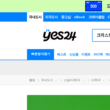
국내도서
외국도서
중고샵
eBook
크레마클럽
C
빠른분야찾기
베스트
신상품
이벤트
바이백
매
웰컴
국내도서
소설/시/희곡
시/희곡