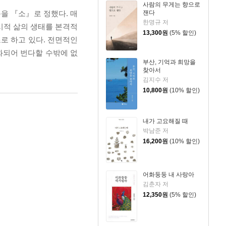
사람의 무게는 향으로
잰다
을 『소』로 정했다. 매
한명규 저
시적 삶의 생태를 본격적
13,300
원
(5% 할인)
로 하고 있다. 전면적인
화되어 번다할 수밖에 없
부산, 기억과 희망을
찾아서
김지수 저
10,800
원
(10% 할인)
내가 고요해질 때
박남준 저
16,200
원
(10% 할인)
어화둥둥 내 사랑아
김춘자 저
12,350
원
(5% 할인)