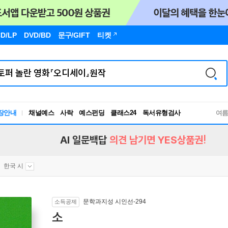
D/LP
DVD/BD
문구
/GIFT
티켓
장안내
채널예스
사락
예스펀딩
클래스24
독서유형검사
여
RBTI Lab
독서유형검사
AI 일문백답
의견 남기면 YES상품권!
한국 시
문학과지성 시인선-294
소득공제
소