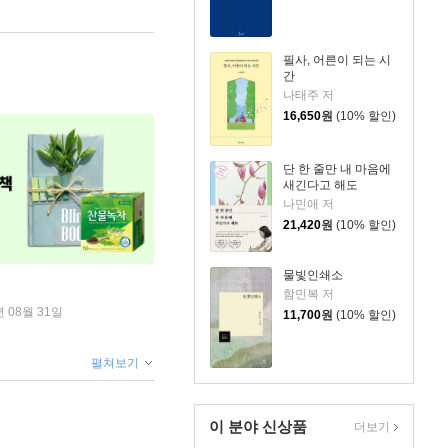
필사, 어른이 되는 시
간
나태주 저
16,650
원
(10% 할인)
단 한 줄만 내 마음에
새긴다고 해도
나민애 저
21,420
원
(10% 할인)
물빛인쇄소
함민복 저
년 08월 31일
11,700
원
(10% 할인)
펼쳐보기
이 분야 신상품
더보기