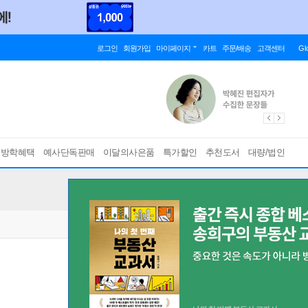
로그인
회원가입
마이페이지
카트
주문/배송
고객센터
Gl
름방학혜택
예사단독판매
이달의사은품
특가할인
추천도서
대량/법인