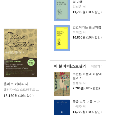
의 야생
김리윤 저
11,700
원
(10% 할인)
인간이라는 환상처럼
하재연 저
10,800
원
(10% 할인)
이 분야 베스트셀러
더보기
초판본 하늘과 바람과
별과 시
윤동주 저
올리브 키터리지
2,700
원
(10% 할인)
사
엘리자베스 스트라우트 저/권상미 역
문학동네
|
15,120
원
(10% 할인)
꽃을 보듯 너를 본다
나태주 저
11,700
원
(10% 할인)