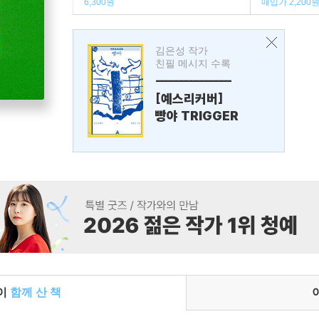
6,300원
매입가 2,200
김은성 작가
친필 메시지 수록
---------------
[예스리커버]
빵야 TRIGGER
들이
함께 산 책