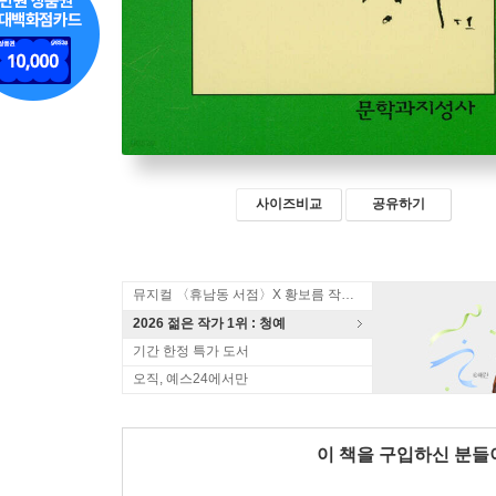
사이즈비교
공유하기
뮤지컬 〈휴남동 서점〉X 황보름 작가 북토크
2026 젊은 작가 1위 : 청예
기간 한정 특가 도서
오직, 예스24에서만
이 책을 구입하신 분