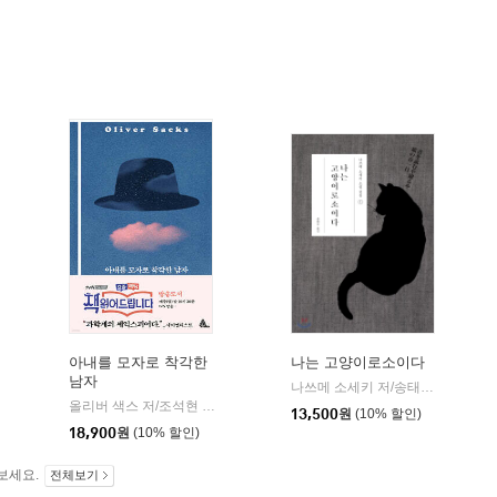
아내를 모자로 착각한
나는 고양이로소이다
남자
민음사
나쓰메 소세키 저/송태욱 역
현암
|
올리버 색스 저/조석현 역
알마
|
13,500
원
(10% 할인)
18,900
원
(10% 할인)
보세요.
전체보기