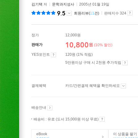
김기택
저
문학과지성사
2005년 01월 19일
9.5
회원리뷰(
11
건)
판매지수 324
정가
12,000원
10,800
원
판매가
(10% 할인)
YES포인트
120원 (1% 적립)
5만원이상 구매 시 2천원 추가적립
결제혜택
카드/간편결제 혜택을 확인하세요
배송안내
배송비 : 유료 (도서 15,000원 이상 무료)
eBook
이 상품을 팔기