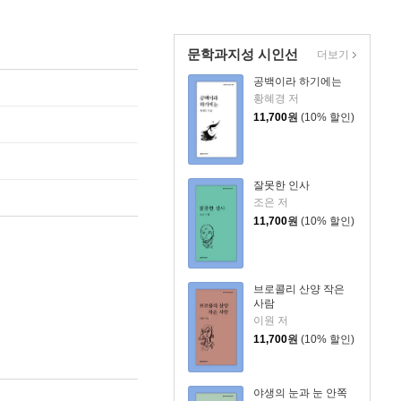
문학과지성 시인선
더보기
공백이라 하기에는
황혜경 저
11,700
원
(10% 할인)
잘못한 인사
조은 저
11,700
원
(10% 할인)
브로콜리 산양 작은
사람
이원 저
11,700
원
(10% 할인)
야생의 눈과 눈 안쪽