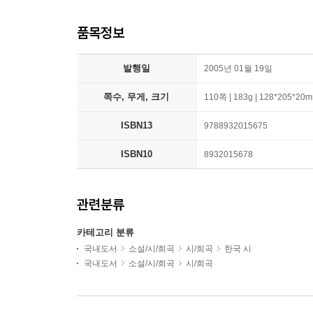
품목정보
발행일
2005년 01월 19일
쪽수, 무게, 크기
110쪽 | 183g | 128*205*20
ISBN13
9788932015675
ISBN10
8932015678
관련분류
카테고리 분류
국내도서
소설/시/희곡
시/희곡
한국 시
국내도서
소설/시/희곡
시/희곡