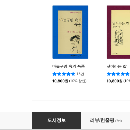
바늘구멍 속의 폭풍
낫이라는 칼
16건
10,800
원
(10% 할인)
10,800
원
(10
소
도서정보
리뷰/한줄평
(7/4)