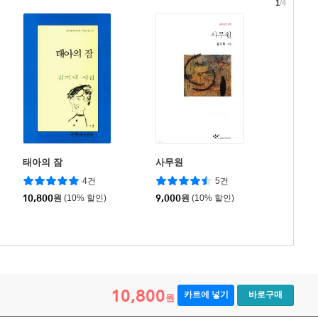
1
/4
태아의 잠
사무원
4건
5건
10,800
원
(10% 할인)
9,000
원
(10% 할인)
10,800
카트에 넣기
바로구매
원