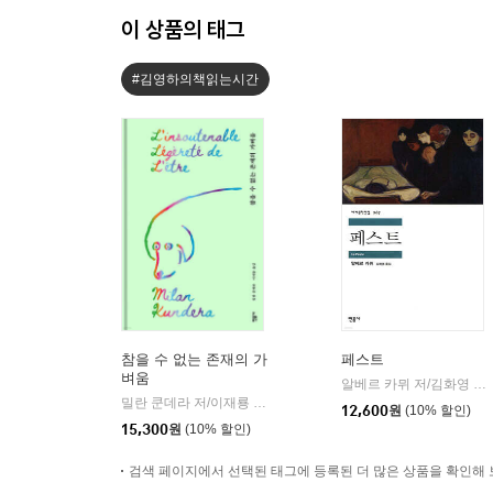
이 상품의 태그
#김영하의책읽는시간
참을 수 없는 존재의 가
페스트
벼움
알베르 카뮈 저/김화영 역
|
밀란 쿤데라 저/이재룡 역
민음사
|
12,600
원
(10% 할인)
15,300
원
(10% 할인)
검색 페이지에서 선택된 태그에 등록된 더 많은 상품을 확인해 