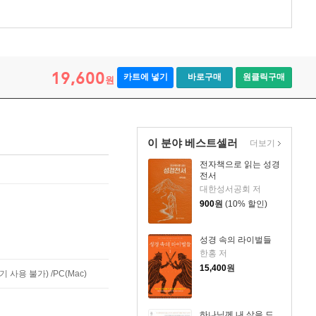
19,600
카트에 넣기
바로구매
원클릭구매
원
이 분야 베스트셀러
더보기
전자책으로 읽는 성경
전서
대한성서공회 저
900
원
(10% 할인)
성경 속의 라이벌들
한홍 저
15,400
원
사용 불가) /PC(Mac)
하나님께 내 삶을 드