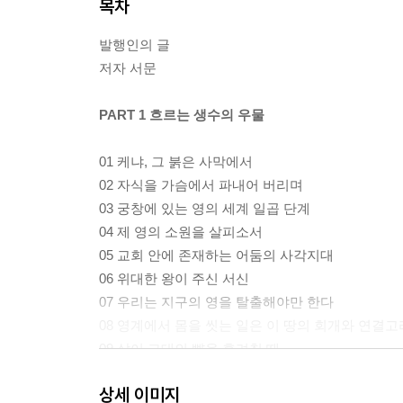
목차
발행인의 글
저자 서문
PART 1 흐르는 생수의 우물
01 케냐, 그 붉은 사막에서
02 자식을 가슴에서 파내어 버리며
03 궁창에 있는 영의 세계 일곱 단계
04 제 영의 소원을 살피소서
05 교회 안에 존재하는 어둠의 사각지대
06 위대한 왕이 주신 서신
07 우리는 지구의 영을 탈출해야만 한다
08 영계에서 몸을 씻는 일은 이 땅의 회개와 연결
09 삶이 그대의 뺨을 후려칠 때
상세 이미지
PART 2 옥수수 텃밭 앞에서