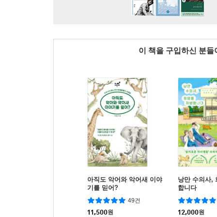
이 책을 구입하신 분
아직도 악어와 악어새 이야
낭만 수의사,
기를 믿어?
합니다
49건
11,500
원
12,000
원