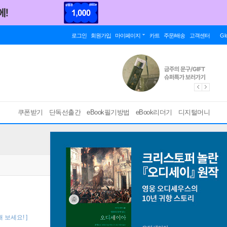
로그인
회원가입
마이페이지
카트
주문/배송
고객센터
Gl
쿠폰받기
단독선출간
eBook필기방법
eBook리더기
디지털머니
 보세요! ]