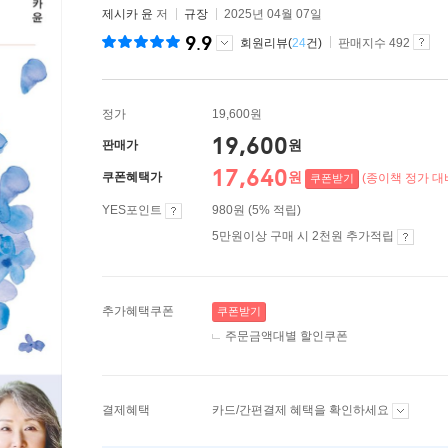
제시카 윤
저
규장
2025년 04월 07일
9.9
회원리뷰(
24
건)
판매지수 492
정가
19,600원
19,600
원
판매가
17,640
원
쿠폰혜택가
(종이책 정가 대비
쿠폰받기
YES포인트
980원 (5% 적립)
5만원이상 구매 시 2천원 추가적립
추가혜택쿠폰
쿠폰받기
주문금액대별 할인쿠폰
결제혜택
카드/간편결제 혜택을 확인하세요