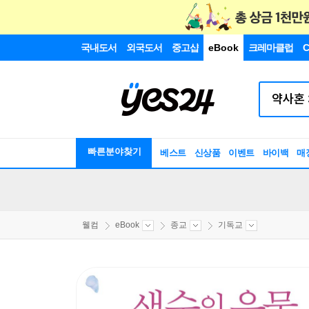
국내도서
외국도서
중고샵
eBook
크레마클럽
C
빠른분야찾기
베스트
신상품
이벤트
바이백
매
웰컴
eBook
종교
기독교