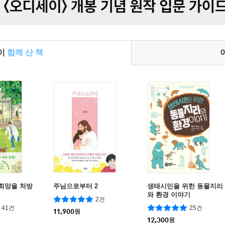
들이
함께 산 책
 희망을 처방
주님으로부터 2
생태시민을 위한 동물지리
와 환경 이야기
2건
41건
25건
11,900
원
12,300
원