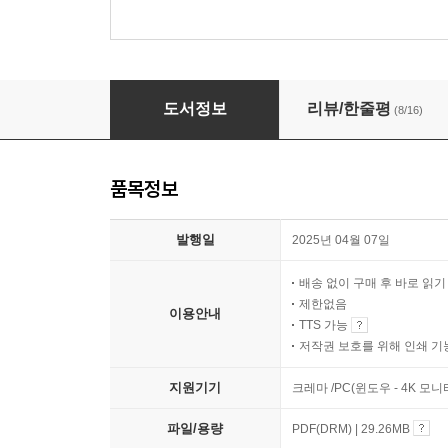
생수의 우물
도서정보
리뷰/한줄평
(8/16)
품목정보
발행일
2025년 04월 07일
배송 없이 구매 후 바로 읽
제한없음
이용안내
TTS 가능
저작권 보호를 위해 인쇄 기
지원기기
크레마 /PC(윈도우 - 4K 모
파일/용량
PDF(DRM) | 29.26MB