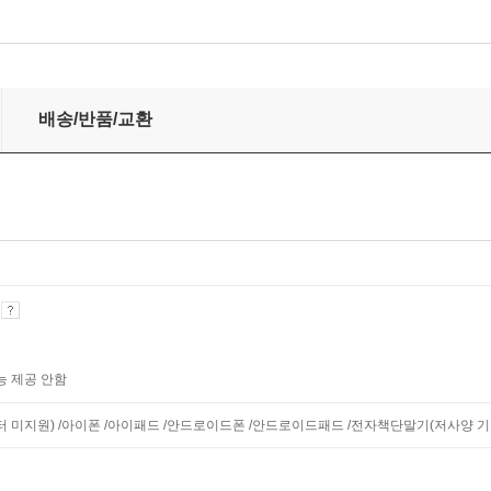
배송/반품/교환
기
능 제공 안함
니터 미지원) /아이폰 /아이패드 /안드로이드폰 /안드로이드패드 /전자책단말기(저사양 기기 