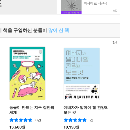
AD
이 책을 구입하신 분들이
많이 산 책
3
/4
동물이 만드는 지구 절반의
예배자가 알아야 할 찬양의
세계
모든 것
33건
1건
13,600
원
10,150
원