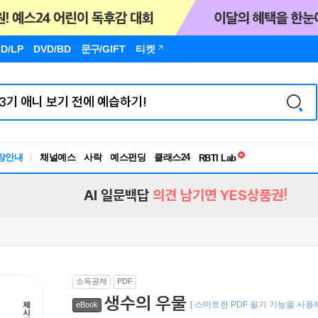
D/LP
DVD/BD
문구
/GIFT
티켓
독서유형검사
장안내
채널예스
사락
예스펀딩
클래스24
RBTI Lab
독서유형검사
AI 일문백답
의견 남기면 YES상품권!
소득공제
PDF
생수의 우물
[ 스마트한 PDF 필기 기능을 사용해
eBook