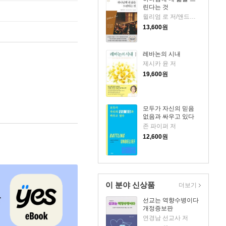
린다는 것
윌리엄 로 저/앤드류 머레이 편/서문강 역
13,600
원
레바논의 시내
제시카 윤 저
19,600
원
모두가 자신의 믿음
없음과 싸우고 있다
존 파이퍼 저
12,600
원
이 분야 신상품
더보기
선교는 역향수병이다
개정증보판
연경남 선교사 저